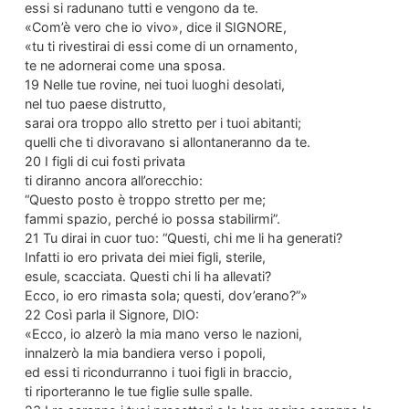
essi si radunano tutti e vengono da te.
«Com’è vero che io vivo», dice il SIGNORE,
«tu ti rivestirai di essi come di un ornamento,
te ne adornerai come una sposa.
19 Nelle tue rovine, nei tuoi luoghi desolati,
nel tuo paese distrutto,
sarai ora troppo allo stretto per i tuoi abitanti;
quelli che ti divoravano si allontaneranno da te.
20 I figli di cui fosti privata
ti diranno ancora all’orecchio:
“Questo posto è troppo stretto per me;
fammi spazio, perché io possa stabilirmi”.
21 Tu dirai in cuor tuo: “Questi, chi me li ha generati?
Infatti io ero privata dei miei figli, sterile,
esule, scacciata. Questi chi li ha allevati?
Ecco, io ero rimasta sola; questi, dov’erano?”»
22 Così parla il Signore, DIO:
«Ecco, io alzerò la mia mano verso le nazioni,
innalzerò la mia bandiera verso i popoli,
ed essi ti ricondurranno i tuoi figli in braccio,
ti riporteranno le tue figlie sulle spalle.