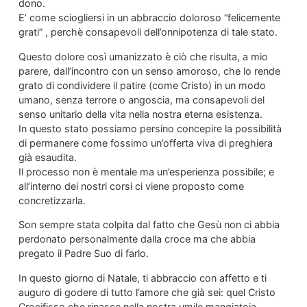
dono.
E’ come sciogliersi in un abbraccio doloroso “felicemente
grati” , perchè consapevoli dell’onnipotenza di tale stato.
Questo dolore così umanizzato è ciò che risulta, a mio
parere, dall’incontro con un senso amoroso, che lo rende
grato di condividere il patire (come Cristo) in un modo
umano, senza terrore o angoscia, ma consapevoli del
senso unitario della vita nella nostra eterna esistenza.
In questo stato possiamo persino concepire la possibilità
di permanere come fossimo un’offerta viva di preghiera
già esaudita.
Il processo non è mentale ma un’esperienza possibile; e
all’interno dei nostri corsi ci viene proposto come
concretizzarla.
Son sempre stata colpita dal fatto che Gesù non ci abbia
perdonato personalmente dalla croce ma che abbia
pregato il Padre Suo di farlo.
In questo giorno di Natale, ti abbraccio con affetto e ti
auguro di godere di tutto l’amore che già sei: quel Cristo
Crocifisso che rinasce nella nostra umile mangiatoia.