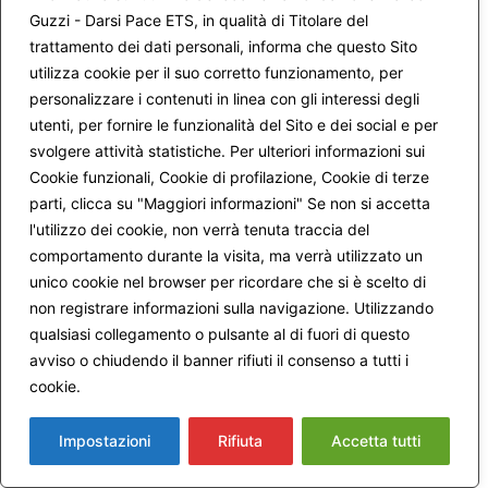
accogliere il Vangelo!
Guzzi - Darsi Pace ETS, in qualità di Titolare del
@ Cara Antonietta, la paura è sempre viva è incisa nella
trattamento dei dati personali, informa che questo Sito
nostra carne, il percorso di auto -conoscimento
utilizza cookie per il suo corretto funzionamento, per
psicologico integrato con la pratica meditativa vissuta in
personalizzare i contenuti in linea con gli interessi degli
ogni suo passaggio mi ha permesso di essere raggiunta
utenti, per fornire le funzionalità del Sito e dei social e per
da questa sostanziale esperienza di “non temere”, uno
svolgere attività statistiche. Per ulteriori informazioni sui
stato di pacificazione interiore che ha reso possibile un
Cookie funzionali, Cookie di profilazione, Cookie di terze
cambiamento di visione e di comprensione di una
parti, clicca su "Maggiori informazioni" Se non si accetta
situazione vissuta con tanta paura.
l'utilizzo dei cookie, non verrà tenuta traccia del
@ Carissimo Marco, questo piccolo contributo è frutto del
comportamento durante la visita, ma verrà utilizzato un
laboratorio di “darsi pace” a cui va tutta la mia gratitudine.
unico cookie nel browser per ricordare che si è scelto di
Auguri di cuore a tutti. Vanna
non registrare informazioni sulla navigazione. Utilizzando
qualsiasi collegamento o pulsante al di fuori di questo
avviso o chiudendo il banner rifiuti il consenso a tutti i
cookie.
Maggiori informazioni
26 Dicembre 2013 alle 9:06 PM
irene manzoni
ha detto:
Impostazioni
Rifiuta
Accetta tutti
Cara Vanna, dopo una prima lettura resto incantata dalla