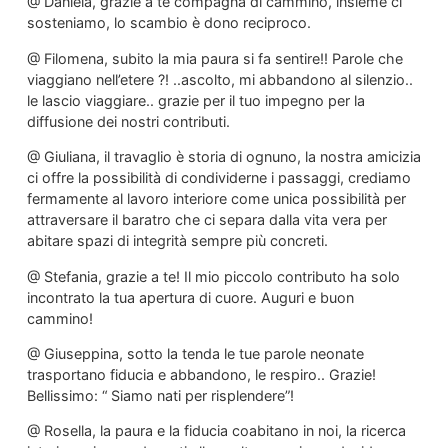
@ Daniela, grazie a te compagna di cammino, insieme ci
sosteniamo, lo scambio è dono reciproco.
@ Filomena, subito la mia paura si fa sentire!! Parole che
viaggiano nell’etere ?! ..ascolto, mi abbandono al silenzio..
le lascio viaggiare.. grazie per il tuo impegno per la
diffusione dei nostri contributi.
@ Giuliana, il travaglio è storia di ognuno, la nostra amicizia
ci offre la possibilità di condividerne i passaggi, crediamo
fermamente al lavoro interiore come unica possibilità per
attraversare il baratro che ci separa dalla vita vera per
abitare spazi di integrità sempre più concreti.
@ Stefania, grazie a te! Il mio piccolo contributo ha solo
incontrato la tua apertura di cuore. Auguri e buon
cammino!
@ Giuseppina, sotto la tenda le tue parole neonate
trasportano fiducia e abbandono, le respiro.. Grazie!
Bellissimo: “ Siamo nati per risplendere”!
@ Rosella, la paura e la fiducia coabitano in noi, la ricerca