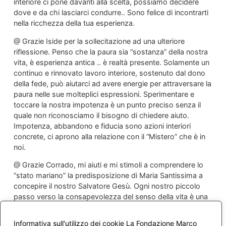
interiore ci pone davanti alla scelta, possiamo decidere
dove e da chi lasciarci condurre.. Sono felice di incontrarti
nella ricchezza della tua esperienza.
@ Grazie Iside per la sollecitazione ad una ulteriore
riflessione. Penso che la paura sia “sostanza” della nostra
vita, è esperienza antica .. è realtà presente. Solamente un
continuo e rinnovato lavoro interiore, sostenuto dal dono
della fede, può aiutarci ad avere energie per attraversare la
paura nelle sue molteplici espressioni. Sperimentare e
toccare la nostra impotenza è un punto preciso senza il
quale non riconosciamo il bisogno di chiedere aiuto.
Impotenza, abbandono e fiducia sono azioni interiori
concrete, ci aprono alla relazione con il “Mistero” che è in
noi.
@ Grazie Corrado, mi aiuti e mi stimoli a comprendere lo
“stato mariano” la predisposizione di Maria Santissima a
concepire il nostro Salvatore Gesù. Ogni nostro piccolo
passo verso la consapevolezza del senso della vita è una
azione in favore della fecondità della vita Vera,
rallegriamoci! Un bellissimo augurio per tutti noi per
Informativa sull'utilizzo dei cookie La Fondazione Marco