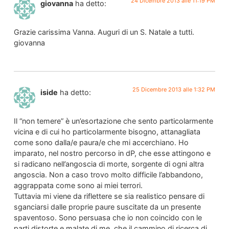
24 Dicembre 2013 alle 11:19 PM
giovanna
ha detto:
Grazie carissima Vanna. Auguri di un S. Natale a tutti.
giovanna
25 Dicembre 2013 alle 1:32 PM
iside
ha detto:
Il “non temere” è un’esortazione che sento particolarmente
vicina e di cui ho particolarmente bisogno, attanagliata
come sono dalla/e paura/e che mi accerchiano. Ho
imparato, nel nostro percorso in dP, che esse attingono e
si radicano nell’angoscia di morte, sorgente di ogni altra
angoscia. Non a caso trovo molto difficile l’abbandono,
aggrappata come sono ai miei terrori.
Tuttavia mi viene da riflettere se sia realistico pensare di
sganciarsi dalle proprie paure suscitate da un presente
spaventoso. Sono persuasa che io non coincido con le
parti distorte e malate di me, che il cammino di ricerca di