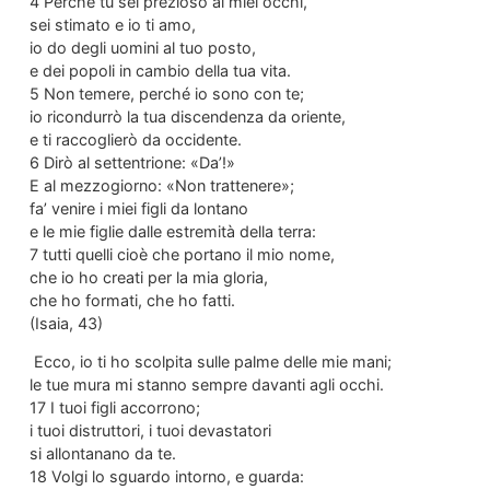
4 Perché tu sei prezioso ai miei occhi,
sei stimato e io ti amo,
io do degli uomini al tuo posto,
e dei popoli in cambio della tua vita.
5 Non temere, perché io sono con te;
io ricondurrò la tua discendenza da oriente,
e ti raccoglierò da occidente.
6 Dirò al settentrione: «Da’!»
E al mezzogiorno: «Non trattenere»;
fa’ venire i miei figli da lontano
e le mie figlie dalle estremità della terra:
7 tutti quelli cioè che portano il mio nome,
che io ho creati per la mia gloria,
che ho formati, che ho fatti.
(Isaia, 43)
Ecco, io ti ho scolpita sulle palme delle mie mani;
le tue mura mi stanno sempre davanti agli occhi.
17 I tuoi figli accorrono;
i tuoi distruttori, i tuoi devastatori
si allontanano da te.
18 Volgi lo sguardo intorno, e guarda: