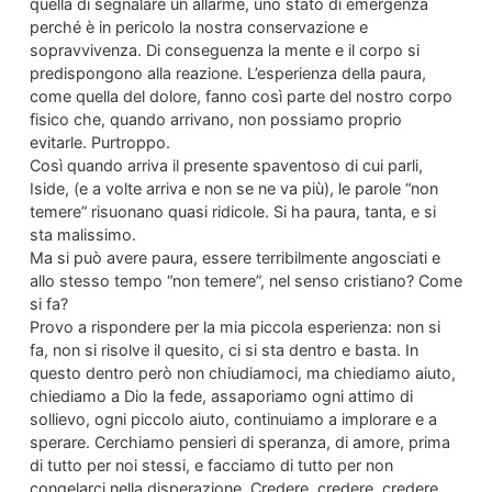
quella di segnalare un allarme, uno stato di emergenza
perché è in pericolo la nostra conservazione e
sopravvivenza. Di conseguenza la mente e il corpo si
predispongono alla reazione. L’esperienza della paura,
come quella del dolore, fanno così parte del nostro corpo
fisico che, quando arrivano, non possiamo proprio
evitarle. Purtroppo.
Così quando arriva il presente spaventoso di cui parli,
Iside, (e a volte arriva e non se ne va più), le parole “non
temere” risuonano quasi ridicole. Si ha paura, tanta, e si
sta malissimo.
Ma si può avere paura, essere terribilmente angosciati e
allo stesso tempo “non temere”, nel senso cristiano? Come
si fa?
Provo a rispondere per la mia piccola esperienza: non si
fa, non si risolve il quesito, ci si sta dentro e basta. In
questo dentro però non chiudiamoci, ma chiediamo aiuto,
chiediamo a Dio la fede, assaporiamo ogni attimo di
sollievo, ogni piccolo aiuto, continuiamo a implorare e a
sperare. Cerchiamo pensieri di speranza, di amore, prima
di tutto per noi stessi, e facciamo di tutto per non
congelarci nella disperazione. Credere, credere, credere.