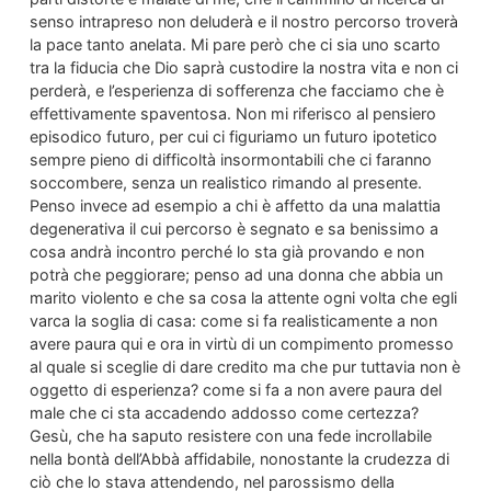
senso intrapreso non deluderà e il nostro percorso troverà
la pace tanto anelata. Mi pare però che ci sia uno scarto
tra la fiducia che Dio saprà custodire la nostra vita e non ci
perderà, e l’esperienza di sofferenza che facciamo che è
effettivamente spaventosa. Non mi riferisco al pensiero
episodico futuro, per cui ci figuriamo un futuro ipotetico
sempre pieno di difficoltà insormontabili che ci faranno
soccombere, senza un realistico rimando al presente.
Penso invece ad esempio a chi è affetto da una malattia
degenerativa il cui percorso è segnato e sa benissimo a
cosa andrà incontro perché lo sta già provando e non
potrà che peggiorare; penso ad una donna che abbia un
marito violento e che sa cosa la attente ogni volta che egli
varca la soglia di casa: come si fa realisticamente a non
avere paura qui e ora in virtù di un compimento promesso
al quale si sceglie di dare credito ma che pur tuttavia non è
oggetto di esperienza? come si fa a non avere paura del
male che ci sta accadendo addosso come certezza?
Gesù, che ha saputo resistere con una fede incrollabile
nella bontà dell’Abbà affidabile, nonostante la crudezza di
ciò che lo stava attendendo, nel parossismo della