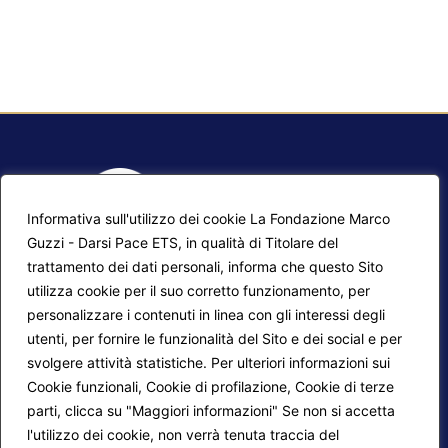
Informativa sull'utilizzo dei cookie La Fondazione Marco
Guzzi - Darsi Pace ETS, in qualità di Titolare del
trattamento dei dati personali, informa che questo Sito
utilizza cookie per il suo corretto funzionamento, per
F.A.Q.
Contatti
personalizzare i contenuti in linea con gli interessi degli
utenti, per fornire le funzionalità del Sito e dei social e per
Mappa del sito
Calendario corsi
svolgere attività statistiche. Per ulteriori informazioni sui
Progetti Darsi Pace
Privacy Policy
Cookie funzionali, Cookie di profilazione, Cookie di terze
parti, clicca su "Maggiori informazioni" Se non si accetta
Login redattori
Cookie Policy
l'utilizzo dei cookie, non verrà tenuta traccia del