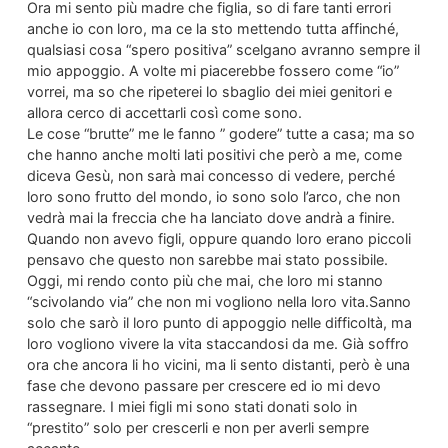
Ora mi sento più madre che figlia, so di fare tanti errori
anche io con loro, ma ce la sto mettendo tutta affinché,
qualsiasi cosa “spero positiva” scelgano avranno sempre il
mio appoggio. A volte mi piacerebbe fossero come “io”
vorrei, ma so che ripeterei lo sbaglio dei miei genitori e
allora cerco di accettarli così come sono.
Le cose “brutte” me le fanno ” godere” tutte a casa; ma so
che hanno anche molti lati positivi che però a me, come
diceva Gesù, non sarà mai concesso di vedere, perché
loro sono frutto del mondo, io sono solo l’arco, che non
vedrà mai la freccia che ha lanciato dove andrà a finire.
Quando non avevo figli, oppure quando loro erano piccoli
pensavo che questo non sarebbe mai stato possibile.
Oggi, mi rendo conto più che mai, che loro mi stanno
“scivolando via” che non mi vogliono nella loro vita.Sanno
solo che sarò il loro punto di appoggio nelle difficoltà, ma
loro vogliono vivere la vita staccandosi da me. Già soffro
ora che ancora li ho vicini, ma li sento distanti, però è una
fase che devono passare per crescere ed io mi devo
rassegnare. I miei figli mi sono stati donati solo in
“prestito” solo per crescerli e non per averli sempre