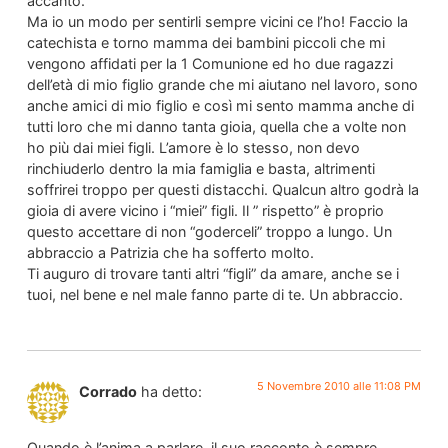
accanto.
Ma io un modo per sentirli sempre vicini ce l’ho! Faccio la
catechista e torno mamma dei bambini piccoli che mi
vengono affidati per la 1 Comunione ed ho due ragazzi
dell’età di mio figlio grande che mi aiutano nel lavoro, sono
anche amici di mio figlio e così mi sento mamma anche di
tutti loro che mi danno tanta gioia, quella che a volte non
ho più dai miei figli. L’amore è lo stesso, non devo
rinchiuderlo dentro la mia famiglia e basta, altrimenti
soffrirei troppo per questi distacchi. Qualcun altro godrà la
gioia di avere vicino i “miei” figli. Il ” rispetto” è proprio
questo accettare di non “goderceli” troppo a lungo. Un
abbraccio a Patrizia che ha sofferto molto.
Ti auguro di trovare tanti altri “figli” da amare, anche se i
tuoi, nel bene e nel male fanno parte di te. Un abbraccio.
5 Novembre 2010 alle 11:08 PM
Corrado
ha detto:
Quando è l’anima a parlare, il suo racconto è sempre