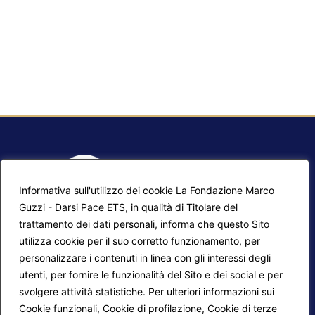
Informativa sull'utilizzo dei cookie La Fondazione Marco
Guzzi - Darsi Pace ETS, in qualità di Titolare del
trattamento dei dati personali, informa che questo Sito
utilizza cookie per il suo corretto funzionamento, per
F.A.Q.
Contatti
personalizzare i contenuti in linea con gli interessi degli
utenti, per fornire le funzionalità del Sito e dei social e per
Mappa del sito
Calendario corsi
svolgere attività statistiche. Per ulteriori informazioni sui
Progetti Darsi Pace
Privacy Policy
Cookie funzionali, Cookie di profilazione, Cookie di terze