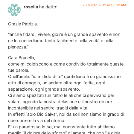
20 Marzo 2012 alle 6:12 AM
rosella
ha detto:
Grazie Patrizia.
“anche fidarsi, vivere, gioire è un grande spavento e non
ce lo concediamo tanto facilmente nella verità e nella
pienezza.”
Cara Brunella,
come mi colpiscono e come condivido totalmente queste
tue parole.
Quell’umile: “io mi fido di te” quotidiano è un grandissimo
atto di coraggio, un andare oltre ogni ferita, ogni
separazione, ogni grande spavento.
Ci siamo spezzati l’un l’altro le ali che ci servivano per
volare, agendo la nostra delusione e il nostro dolore
incontenibile nel sentirci traditi dalla Vita.
In effetti “solo Dio Salva”, noi da soli non siamo in grado di
ripercorrere la via del ritorno.
E’ un paradosso lo so, ma, nonostante tutto abitiamo
meglio “il dolore dello sforzo” di amare, che non “la gioia