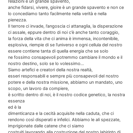
relazioni è un grande spavento,
anche fidarsi, vivere, gioire è un grande spavento e non ce
lo concediamo tanto facilmente nella verità e nella
pienezza.
Il terrore ci invade, l’angoscia ci attanaglia, la disperazione
ci assale, eppure dentro di noi c’è anche tanto coraggio,
la forza della vita che ci anima è immensa, incontenibile,
esplosiva, riempie di se l’universo e ogni cellula del nostro
essere contiene tanta di quella energia che se solo
ne fossimo consapevoli potremmo cambiare il mondo e il
nostro destino, solo se lo volessimo…
Siamo artefici e creatori della nostra realtà,
esseri responsabili e sempre più consapevoli del nostro
potere e della nostra missione, abbiamo un mandato, uno
scopo, un lavoro da compiere,
è scritto dentro di noi, è il nostro codice genetico, la nostra
essenza
ed è la
dimenticanza e la cecità acquisite nella caduta, che ci
rendono così disperati e infelici. Abbiamo le ali spezzate,
imprigionate dalle catene che ci siamo
costruiti lavorando alla costruzione del nostro labirinto di