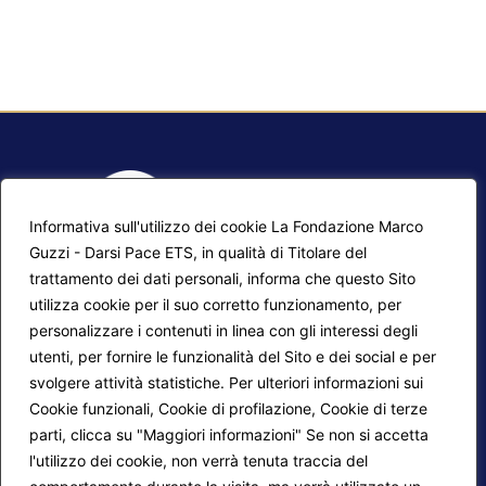
Informativa sull'utilizzo dei cookie La Fondazione Marco
Guzzi - Darsi Pace ETS, in qualità di Titolare del
trattamento dei dati personali, informa che questo Sito
utilizza cookie per il suo corretto funzionamento, per
F.A.Q.
Contatti
personalizzare i contenuti in linea con gli interessi degli
utenti, per fornire le funzionalità del Sito e dei social e per
Mappa del sito
Calendario corsi
svolgere attività statistiche. Per ulteriori informazioni sui
Progetti Darsi Pace
Privacy Policy
Cookie funzionali, Cookie di profilazione, Cookie di terze
parti, clicca su "Maggiori informazioni" Se non si accetta
Login redattori
Cookie Policy
l'utilizzo dei cookie, non verrà tenuta traccia del