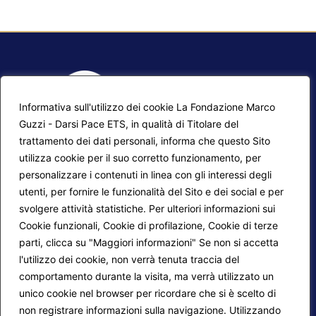
Informativa sull'utilizzo dei cookie La Fondazione Marco
Guzzi - Darsi Pace ETS, in qualità di Titolare del
trattamento dei dati personali, informa che questo Sito
utilizza cookie per il suo corretto funzionamento, per
F.A.Q.
Contatti
personalizzare i contenuti in linea con gli interessi degli
utenti, per fornire le funzionalità del Sito e dei social e per
Mappa del sito
Calendario corsi
svolgere attività statistiche. Per ulteriori informazioni sui
Progetti Darsi Pace
Privacy Policy
Cookie funzionali, Cookie di profilazione, Cookie di terze
parti, clicca su "Maggiori informazioni" Se non si accetta
Login redattori
Cookie Policy
l'utilizzo dei cookie, non verrà tenuta traccia del
comportamento durante la visita, ma verrà utilizzato un
unico cookie nel browser per ricordare che si è scelto di
Seguici su:
non registrare informazioni sulla navigazione. Utilizzando