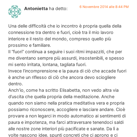
6 Novembre 2014 alle 8:44 PM
Antonietta
ha detto:
Una delle difficoltà che io incontro è propria quella della
connessione tra dentro e fuori, cioè tra il mio lavoro
interiore e il resto del mondo, compreso quello più
prossimo e familiare.
Il “fuori” continua a seguire i suoi ritmi impazziti, che per
me diventano sempre più assurdi, insostenibili, e spesso
mi sento irritata, lontana, tagliata fuori.
Invece l’incomprensione e la paura di ciò che accade fuori
è anche un riflesso di ciò che ancora devo sciogliere
dentro.
Anch’io, come ha scritto Elisabetta, non vedo altra via
d’uscita che quella propria della meditazione. Anche
quando non siamo nella pratica meditativa vera e propria
possiamo riconoscere, accogliere e lasciare andare. Cioè
provare a non legarci in modo automatico ai sentimenti di
paura e impotenza, ma farci attraversare tenendoci saldi
alle nostre zone interiori più pacificate e sanate. Da lì a
volte nascono idee, spunti concreti che ci aprono e ci