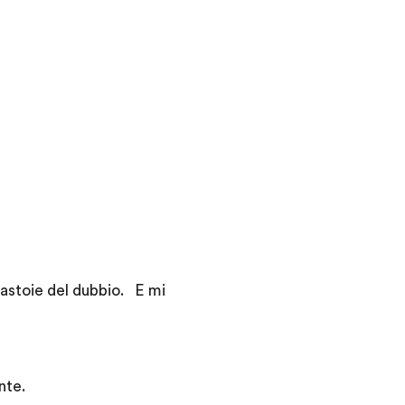
pastoie del dubbio. E mi
nte.