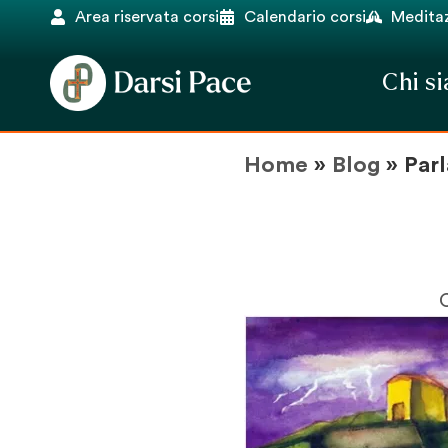
Area riservata corsi
Calendario corsi
Meditaz
Chi s
Home
»
Blog
»
Par
C