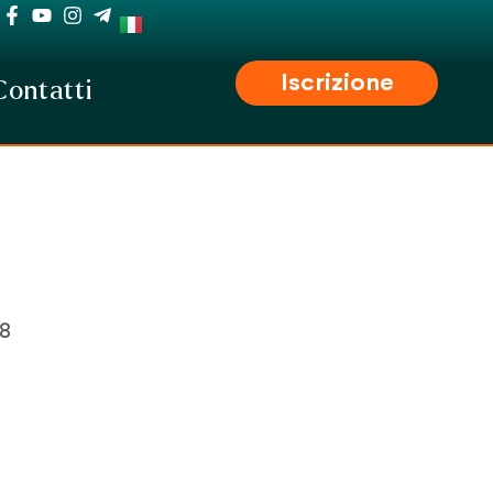
Iscrizione
Contatti
…
8