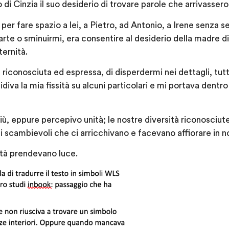
di Cinzia il suo desiderio di trovare parole che arrivassero
er fare spazio a lei, a Pietro, ad Antonio, a Irene senza s
rte o sminuirmi, era consentire al desiderio della madre di 
ternità.
iconosciuta ed espressa, di disperdermi nei dettagli, tutti
iva la mia fissità su alcuni particolari e mi portava dentro
ù, eppure percepivo unità; le nostre diversità riconosciut
 scambievoli che ci arricchivano e facevano affiorare in no
tà prendevano luce.