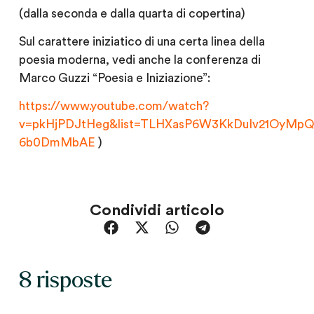
(dalla seconda e dalla quarta di copertina)
Sul carattere iniziatico di una certa linea della
poesia moderna, vedi anche la conferenza di
Marco Guzzi “Poesia e Iniziazione”:
https://www.youtube.com/watch?
v=pkHjPDJtHeg&list=TLHXasP6W3KkDuIv21OyMp
6b0DmMbAE
)
Condividi articolo
8 risposte