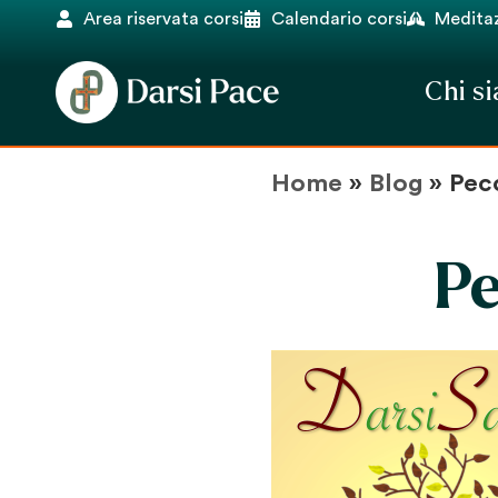
Area riservata corsi
Calendario corsi
Meditaz
Chi s
Home
»
Blog
»
Pec
Pe