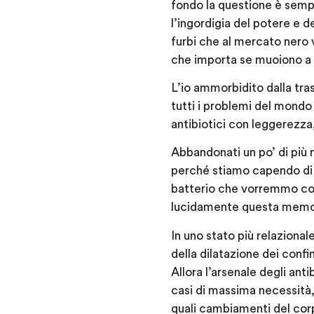
fondo la questione è sempl
l’ingordigia del potere e d
furbi che al mercato nero v
che importa se muoiono a
L’io ammorbidito dalla tra
tutti i problemi del mondo 
antibiotici con leggerezza,
Abbandonati un po’ di più n
perché stiamo capendo di e
batterio che vorremmo com
lucidamente questa memori
In uno stato più relazional
della dilatazione dei confi
Allora l’arsenale degli anti
casi di massima necessità
quali cambiamenti del cor