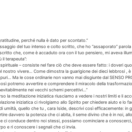
ratitudine, perché nulla è dato per scontato.”
ssaggio del tuo intenso e colto scritto, che ho “assaporato” parola 
o scritto che, come è accaduto ora con il tuo pensiero, mi aveva illum
il terapeuta”:
a spirituale – consiste nel fare ciò che deve essere fatto: i doveri quo
del nostro vivere… Come dimostra la guarigione dei dieci lebbrosi , è
 e puri… Ma le cose ordinarie non vanno mai disgiunte dal SENS
sì potremo avvertire e comprendere il miracolo della trasformazio
inevitabilmente nei vecchi schemi percettivi…”
o la meditazione iniziatica riusciamo a vedere i nostri limiti e li a
azione iniziatica ci rivolgiamo allo Spirito per chiedere aiuto e lo 
di umiltà, quello che tu , cara Iside, descrivi così efficacemente: in 
tire davvero la potenza che ci abita, il seme divino che è in noi, al
 che ci conduce dentro noi stessi, possiamo cominciare a conoscerci,
rpo e ri conoscere i segnali che ci invia.