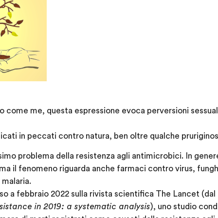
o come me, questa espressione evoca perversioni sessuali 
ati in peccati contro natura, ben oltre qualche pruriginosi
imo problema della resistenza agli antimicrobici. In genere,
i, ma il fenomeno riguarda anche farmaci contro virus, fungh
 malaria.
o a febbraio 2022 sulla rivista scientifica The Lancet (dal 
esistance in 2019: a systematic analysis
), uno studio cond