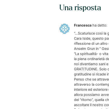
Una risposta
Francesca
ha detto:
“…Scaturisce così la g
Cara Iside, questo pa
riflessione di un altr
Anselm Grun in ” Gesù 
“La spiritualità- o vit
la piena ordinarietà 
noi diventiamo sani
GRATITUDINE. Solo co
gratitudine si ricade 
Penso che se attravers
attraverso la contempl
interiore ed esteriore 
allora possiamo avver
del “ritorno”, quella
ascoltare il nostro co