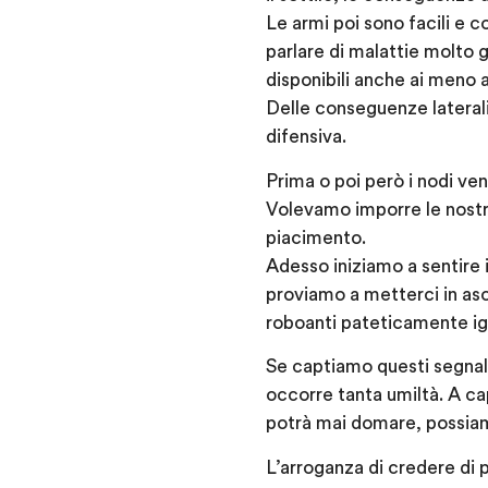
Le armi poi sono facili e c
parlare di malattie molto 
disponibili anche ai meno a
Delle conseguenze laterali
difensiva.
Prima o poi però i nodi ven
Volevamo imporre le nostre,
piacimento.
Adesso iniziamo a sentire 
proviamo a metterci in asco
roboanti pateticamente igna
Se captiamo questi segnali
occorre tanta umiltà. A ca
potrà mai domare, possiam
L’arroganza di credere di 