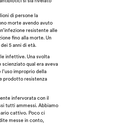
tibiotici si sia rivelato
lioni di persone la
e sono morte avendo avuto
n’infezione resistente alle
ione fino alla morte. Un
dei 5 anni di età.
e infettive. Una svolta
e scienziato qual era aveva
l’uso improprio della
be prodotto resistenza
ente infervorata con il
ssi tutti ammessi. Abbiamo
ario cattivo. Poco ci
rdite messe in conto,