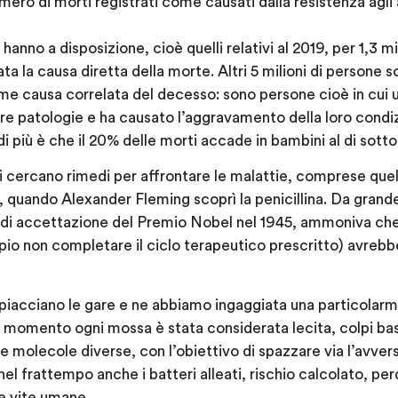
mero di morti registrati come causati dalla resistenza agli an
i hanno a disposizione, cioè quelli relativi al 2019, per 1,3 mi
ata la causa diretta della morte. Altri 5 milioni di person
ome causa correlata del decesso: sono persone cioè in cui u
ltre patologie e ha causato l’aggravamento della loro condiz
 più è che il 20% delle morti accade in bambini al di sotto 
 cercano rimedi per affrontare le malattie, comprese quell
 quando Alexander Fleming scoprì la penicillina. Da grand
o di accettazione del Premio Nobel nel 1945, ammoniva che 
pio non completare il ciclo terapeutico prescritto) avreb
piacciano le gare e ne abbiamo ingaggiata una particolarm
momento ogni mossa è stata considerata lecita, colpi ba
e molecole diverse, con l’obiettivo di spazzare via l’avvers
el frattempo anche i batteri alleati, rischio calcolato, pe
le vite umane.