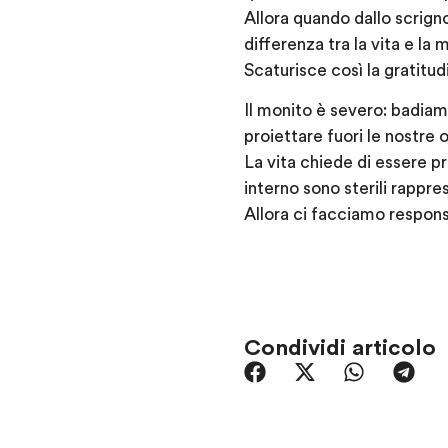
Allora quando dallo scrig
differenza tra la vita e la 
Scaturisce così la gratitu
Il monito è severo: badiamo
proiettare fuori le nostre
La vita chiede di essere p
interno sono sterili rappr
Allora ci facciamo respons
Condividi articolo