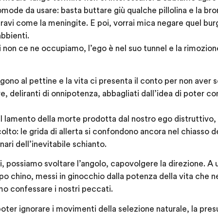
omode da usare: basta buttare giù qualche pillolina e la br
gravi come la meningite. E poi, vorrai mica negare quel bur
bbienti.
 non ce ne occupiamo, l’ego è nel suo tunnel e la rimozio
gono al pettine e la vita ci presenta il conto per non aver s
 deliranti di onnipotenza, abbagliati dall’idea di poter con
il lamento della morte prodotta dal nostro ego distruttivo,
lto: le grida di allerta si confondono ancora nel chiasso de
ri dell’inevitabile schianto.
, possiamo svoltare l’angolo, capovolgere la direzione. A u
po chino, messi in ginocchio dalla potenza della vita che n
o confessare i nostri peccati.
poter ignorare i movimenti della selezione naturale, la pre