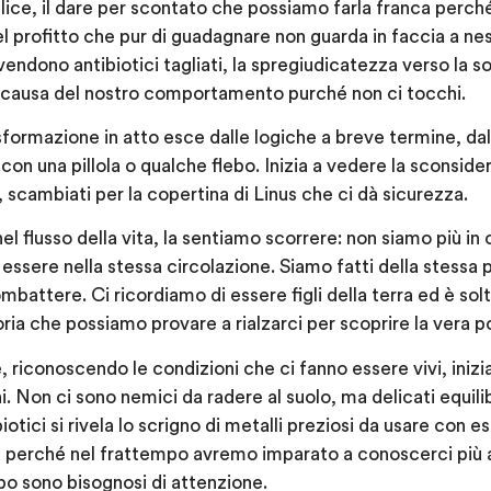
ice, il dare per scontato che possiamo farla franca perché 
el profitto che pur di guadagnare non guarda in faccia a ne
endono antibiotici tagliati, la spregiudicatezza verso la so
 causa del nostro comportamento purché non ci tocchi.
sformazione in atto esce dalle logiche a breve termine, dal
con una pillola o qualche flebo. Inizia a vedere la sconsid
 scambiati per la copertina di Linus che ci dà sicurezza.
el flusso della vita, la sentiamo scorrere: non siamo più in
ssere nella stessa circolazione. Siamo fatti della stessa 
battere. Ci ricordiamo di essere figli della terra ed è s
a che possiamo provare a rialzarci per scoprire la vera 
e, riconoscendo le condizioni che ci fanno essere vivi, ini
ni. Non ci sono nemici da radere al suolo, ma delicati equili
biotici si rivela lo scrigno di metalli preziosi da usare con 
, perché nel frattempo avremo imparato a conoscerci più 
po sono bisognosi di attenzione.