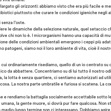
argato gli orizzonti: abbiamo visto che era più facile e m
ibiotici piuttosto che curare le condizioni igieniche negli 
 senza l’oste.
udere le dinamiche della selezione naturale, quel setaccio c
solve chi non lo è. I microrganismi hanno una capacità di m
ione delle condizioni ambientali emergono i ceppi più adatti
o patogeni, siamo noi il loro ambiente di vita, cioè il nostro
 cui ordinariamente risediamo, quello di un io centrato su 
co da abbattere. Concentriamo su di lui tutto il nostro odio
, la lotta è senza quartiere, ci sentiamo autorizzati ad uti
 cosa. La nostra parte umbratile e furiosa si scatena. La c
 rendiamo la battaglia socialmente accettabile sotto le s
 umana, la gente muore, si dovrà pur fare qualcosa. Non s
 a medio-lungo termine non ci interessano. Dobbiamo agire 