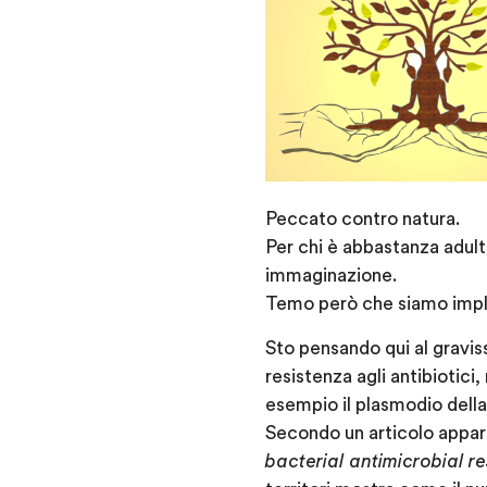
Peccato contro natura.
Per chi è abbastanza adult
immaginazione.
Temo però che siamo implic
Sto pensando qui al graviss
resistenza agli antibiotic
esempio il plasmodio della
Secondo un articolo appars
bacterial antimicrobial r