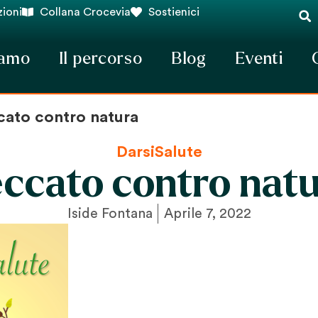
ioni
Collana Crocevia
Sostienici
iamo
Il percorso
Blog
Eventi
cato contro natura
DarsiSalute
ccato contro nat
Iside Fontana
Aprile 7, 2022