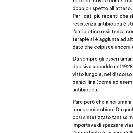
territori mostra come il nu
doppio rispetto all’atteso.
Per i dati più recenti che s
resistenza antibiotica è st
l’antibiotico resistenza c
terapie si è aggiunta ad a
dato che colpisce ancora di
Da sempre gli esseri umani
decisiva accadde nel 1928,
visto lungo e, nel discors
penicillina (come ad esem
antibiotica.
Pare però che a noi umani 
mondo microbico. Da quel 
così sintetizzato tantissim
importava di spazzare via n
l’importante è salvare del