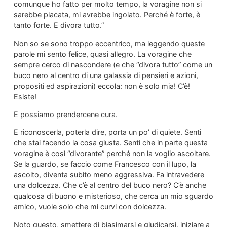
comunque ho fatto per molto tempo, la voragine non si
sarebbe placata, mi avrebbe ingoiato. Perché è forte, è
tanto forte. E divora tutto.”
Non so se sono troppo eccentrico, ma leggendo queste
parole mi sento felice, quasi allegro. La voragine che
sempre cerco di nascondere (e che “divora tutto” come un
buco nero al centro di una galassia di pensieri e azioni,
propositi ed aspirazioni) eccola: non è solo mia! C’è!
Esiste!
E possiamo prendercene cura.
E riconoscerla, poterla dire, porta un po’ di quiete. Senti
che stai facendo la cosa giusta. Senti che in parte questa
voragine è così “divorante” perché non la voglio ascoltare.
Se la guardo, se faccio come Francesco con il lupo, la
ascolto, diventa subito meno aggressiva. Fa intravedere
una dolcezza. Che c’è al centro del buco nero? C’è anche
qualcosa di buono e misterioso, che cerca un mio sguardo
amico, vuole solo che mi curvi con dolcezza.
Noto questo, smettere di biasimarsi e giudicarsi, iniziare a