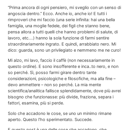
“Prima ancora di ogni pensiero, mi sveglio con un senso di
angoscia dentro.” Ecco. Anche io, anche io! E tutti i
rimproveri che mi faccio (una serie infinita: hai una bella
famiglia, una moglie fedele, dei figli che stanno bene,
pensa allora a tutti quelli che hanno problemi di salute, di
lavoro, etc….) hanno la sola funzione di farmi sentire
straordinariamente ingrato. E quindi, arrabbiato nero. Mi
dico: guarda, sono un privilegiato e nemmeno me ne curo!
Mi alzo, mi lavo, faccio il caffè (non necessariamente in
questo ordine). E sono insofferente e inca..to nero, e non
so perché. Sì, posso farmi girare dentro tante
considerazioni, psicologiche e filosofiche, ma alla fine –
devo ammettere – non so perché. La mia mente
scientifica/analitica fallisce splendidamente, dove più avrei
bisogno che funzionasse: più divide, fraziona, separa i
fattori, esamina, più si perde.
Solo che accadono le cose, se uno un minimo rimane
aperto. Questo l’ho sperimentato. Succede.
E questo post è una delle cose che accadono, che