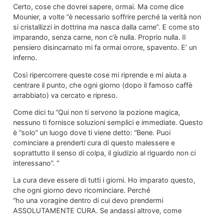
Certo, cose che dovrei sapere, ormai. Ma come dice
Mounier, a volte “è necessario soffrire perché la verità non
si cristallizzi in dottrina ma nasca dalla carne”. E come sto
imparando, senza carne, non c’è nulla. Proprio nulla. Il
pensiero disincarnato mi fa ormai orrore, spavento. E’ un
inferno.
Così ripercorrere queste cose mi riprende e mi aiuta a
centrare il punto, che ogni giorno (dopo il famoso caffè
arrabbiato) va cercato e ripreso.
Come dici tu “Qui non ti servono la pozione magica,
nessuno ti fornisce soluzioni semplici e immediate. Questo
è “solo” un luogo dove ti viene detto: “Bene. Puoi
cominciare a prenderti cura di questo malessere e
soprattutto il senso di colpa, il giudizio al riguardo non ci
interessano”. ”
La cura deve essere di tutti i giorni. Ho imparato questo,
che ogni giorno devo ricominciare. Perché
“ho una voragine dentro di cui devo prendermi
ASSOLUTAMENTE CURA. Se andassi altrove, come