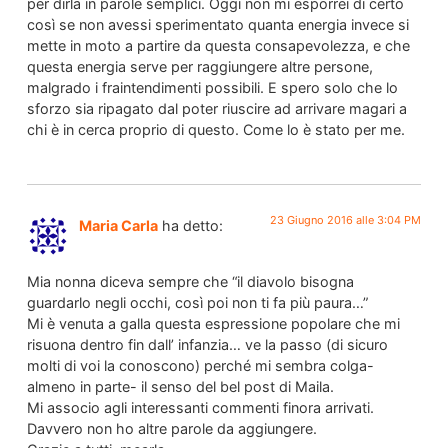
per dirla in parole semplici. Oggi non mi esporrei di certo
così se non avessi sperimentato quanta energia invece si
mette in moto a partire da questa consapevolezza, e che
questa energia serve per raggiungere altre persone,
malgrado i fraintendimenti possibili. E spero solo che lo
sforzo sia ripagato dal poter riuscire ad arrivare magari a
chi è in cerca proprio di questo. Come lo è stato per me.
23 Giugno 2016 alle 3:04 PM
Maria Carla
ha detto:
Mia nonna diceva sempre che “il diavolo bisogna
guardarlo negli occhi, così poi non ti fa più paura…”
Mi è venuta a galla questa espressione popolare che mi
risuona dentro fin dall’ infanzia… ve la passo (di sicuro
molti di voi la conoscono) perché mi sembra colga-
almeno in parte- il senso del bel post di Maila.
Mi associo agli interessanti commenti finora arrivati.
Davvero non ho altre parole da aggiungere.