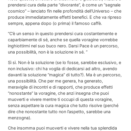
prendersi cura della parte “divorante”, è come un “segnale
cosmico” – lanciato fin nelle profondità dell’Universo – che
produce immediatamente effetti benefici. E che va ripreso
sempre, appena dopo (o prima) il famoso caffè.
“C’è un senso in questo prendersi cura costantemente e
caparbiamente di sé, anche se quella voragine vorrebbe
inghiottirmi nel suo buco nero. Darsi Pace è un percorso,
una possibilità, non è la soluzione in sé. ”
Sì sì. Non è la soluzione (se lo fosse, sarebbe esclusivo, e
non inclusivo: chi ha voglia di dedicarsi ad altro, avendo
davanti la soluzione “magica” di tutto?). Ma è un percorso,
una possibilità. Che per me genera, ha generato,
meraviglie di incontri e di rapporti, che produce effetti
“nonostante” la voragine, che anzi insegna che puoi
muoverti e vivere mentre ti occupi di questa voragine,
senza aspettare la cura magica che tutto risolve (perché
dire che nonostante tutto non l’aspetto, sarebbe una
menzogna).
Che insomma puoi muoverti e vivere nella tua splendida