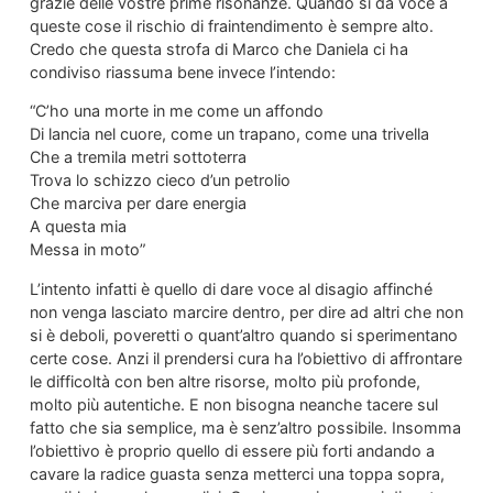
grazie delle vostre prime risonanze. Quando si da voce a
queste cose il rischio di fraintendimento è sempre alto.
Credo che questa strofa di Marco che Daniela ci ha
condiviso riassuma bene invece l’intendo:
“C’ho una morte in me come un affondo
Di lancia nel cuore, come un trapano, come una trivella
Che a tremila metri sottoterra
Trova lo schizzo cieco d’un petrolio
Che marciva per dare energia
A questa mia
Messa in moto”
L’intento infatti è quello di dare voce al disagio affinché
non venga lasciato marcire dentro, per dire ad altri che non
si è deboli, poveretti o quant’altro quando si sperimentano
certe cose. Anzi il prendersi cura ha l’obiettivo di affrontare
le difficoltà con ben altre risorse, molto più profonde,
molto più autentiche. E non bisogna neanche tacere sul
fatto che sia semplice, ma è senz’altro possibile. Insomma
l’obiettivo è proprio quello di essere più forti andando a
cavare la radice guasta senza metterci una toppa sopra,