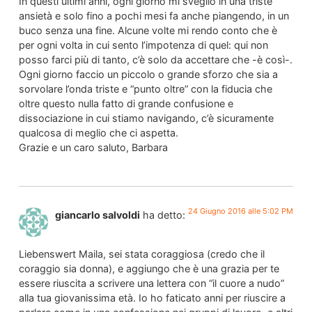
In questi ultimi anni, ogni giorno mi sveglio in una triste
ansietà e solo fino a pochi mesi fa anche piangendo, in un
buco senza una fine. Alcune volte mi rendo conto che è
per ogni volta in cui sento l’impotenza di quel: qui non
posso farci più di tanto, c’è solo da accettare che -è così-.
Ogni giorno faccio un piccolo o grande sforzo che sia a
sorvolare l’onda triste e “punto oltre” con la fiducia che
oltre questo nulla fatto di grande confusione e
dissociazione in cui stiamo navigando, c’è sicuramente
qualcosa di meglio che ci aspetta.
Grazie e un caro saluto, Barbara
24 Giugno 2016 alle 5:02 PM
giancarlo salvoldi
ha detto:
Liebenswert Maila, sei stata coraggiosa (credo che il
coraggio sia donna), e aggiungo che è una grazia per te
essere riuscita a scrivere una lettera con “il cuore a nudo”
alla tua giovanissima età. Io ho faticato anni per riuscire a