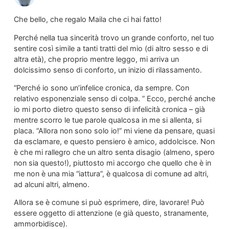
Che bello, che regalo Maila che ci hai fatto!
Perché nella tua sincerità trovo un grande conforto, nel tuo
sentire così simile a tanti tratti del mio (di altro sesso e di
altra età), che proprio mentre leggo, mi arriva un
dolcissimo senso di conforto, un inizio di rilassamento.
“Perché io sono un’infelice cronica, da sempre. Con
relativo esponenziale senso di colpa. ” Ecco, perché anche
io mi porto dietro questo senso di infelicità cronica – già
mentre scorro le tue parole qualcosa in me si allenta, si
placa. “Allora non sono solo io!” mi viene da pensare, quasi
da esclamare, e questo pensiero è amico, addolcisce. Non
è che mi rallegro che un altro senta disagio (almeno, spero
non sia questo!), piuttosto mi accorgo che quello che è in
me non è una mia “iattura”, è qualcosa di comune ad altri,
ad alcuni altri, almeno.
Allora se è comune si può esprimere, dire, lavorare! Può
essere oggetto di attenzione (e già questo, stranamente,
ammorbidisce).