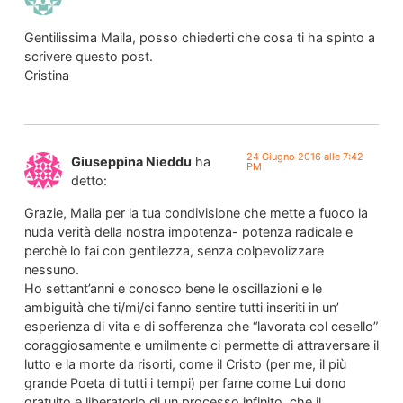
Gentilissima Maila, posso chiederti che cosa ti ha spinto a
scrivere questo post.
Cristina
24 Giugno 2016 alle 7:42
Giuseppina Nieddu
ha
PM
detto:
Grazie, Maila per la tua condivisione che mette a fuoco la
nuda verità della nostra impotenza- potenza radicale e
perchè lo fai con gentilezza, senza colpevolizzare
nessuno.
Ho settant’anni e conosco bene le oscillazioni e le
ambiguità che ti/mi/ci fanno sentire tutti inseriti in un’
esperienza di vita e di sofferenza che “lavorata col cesello”
coraggiosamente e umilmente ci permette di attraversare il
lutto e la morte da risorti, come il Cristo (per me, il più
grande Poeta di tutti i tempi) per farne come Lui dono
gratuito e liberatorio di un processo infinito, che il