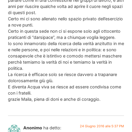
parlare come in una confessione nei gruppi di lavoro, e altri
anni per riuscire qualche volta ad aprire il cuore negli spazi
di questi post.
Certo mi ci sono allenato nello spazio privato dell’esercizio
a nove punti.
Certo in questa sede non ci si espone solo agli ottocento
praticanti di “darsipace”, ma a chiunque voglia leggere.
Io sono innamorato della ricerca della verità anzitutto in me
e nelle persone, e poi nelle relazioni e in politica: e sono
consapevole che è istintivo e comodo mettersi maschere
perchè temiamo la verità di noi e temiamo la verità in
politica.
La ricerca è efficace solo se riesce davvero a trapanare
dolorosamente giù giù.
E diventa Acqua viva se riesce ad essere condivisa come
con i fratelli.
grazie Maila, piena di doni e anche di coraggio.
24 Giugno 2016 alle 5:37 PM
Anonimo
ha detto: