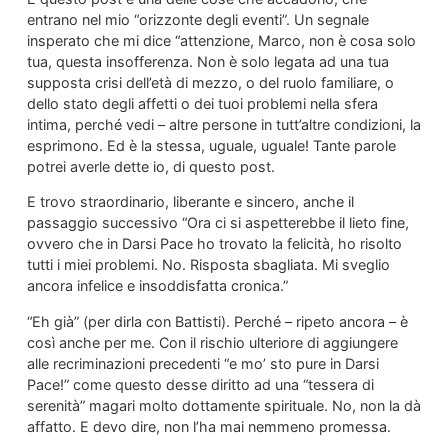
entrano nel mio “orizzonte degli eventi”. Un segnale
insperato che mi dice “attenzione, Marco, non è cosa solo
tua, questa insofferenza. Non è solo legata ad una tua
supposta crisi dell’età di mezzo, o del ruolo familiare, o
dello stato degli affetti o dei tuoi problemi nella sfera
intima, perché vedi – altre persone in tutt’altre condizioni, la
esprimono. Ed è la stessa, uguale, uguale! Tante parole
potrei averle dette io, di questo post.
E trovo straordinario, liberante e sincero, anche il
passaggio successivo “Ora ci si aspetterebbe il lieto fine,
ovvero che in Darsi Pace ho trovato la felicità, ho risolto
tutti i miei problemi. No. Risposta sbagliata. Mi sveglio
ancora infelice e insoddisfatta cronica.”
“Eh già” (per dirla con Battisti). Perché – ripeto ancora – è
così anche per me. Con il rischio ulteriore di aggiungere
alle recriminazioni precedenti “e mo’ sto pure in Darsi
Pace!” come questo desse diritto ad una “tessera di
serenità” magari molto dottamente spirituale. No, non la dà
affatto. E devo dire, non l’ha mai nemmeno promessa.