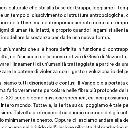
ico-culturale che sta alla base dei Gruppi, leggiamo il tem
un tempo di dissolvimento di strutture antropologiche, or
torico-collettive, ma contemporaneamente come un tempo 
gmi di umanità. Infatti, è proprio quando i legami si allenta
 rimodellare la sostanza per darle una nuova forma.
un’umanità che si è finora definita in funzione di contrappo
ealtà, nell’annuncio della buona notizia di Gesù di Nazareth,
are i lineamenti di un’umanità tratteggiata a partire da una 
zare le catene di violenza con il gesto rivoluzionario del 
i siamo tutti disorientati e confusi. Il Vangelo è a portata
 ma farlo veramente percolare nelle fibre più profonde del 
el XXI secolo come missione specifica, cui non possiamo pi
 intero mondo. Tuttavia, la ferita su cui poggiamo è tale per
sime. Talvolta preferiamo il calduccio comodo del già not
do minimamente onesto. Oppure ci lasciamo andare alla der
 consuma nel brivido dell’illusione pilotata dal marketing 