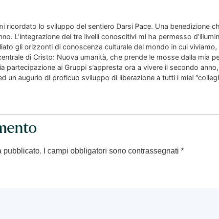
mi ricordato lo sviluppo del sentiero Darsi Pace. Una benedizione c
o. L’integrazione dei tre livelli conoscitivi mi ha permesso d’illum
ato gli orizzonti di conoscenza culturale del mondo in cui viviamo, 
a centrale di Cristo: Nuova umanità, che prende le mosse dalla mia 
a partecipazione ai Gruppi s’appresta ora a vivere il secondo anno,
 un augurio di proficuo sviluppo di liberazione a tutti i miei “collegh
mento
à pubblicato.
I campi obbligatori sono contrassegnati
*