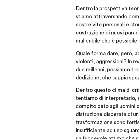
Dentro la prospettiva teor
stiamo attraversando come 
nostre vite personali e s
costruzione di nuovi paradi
malleabile che è possibile
Quale forma dare, però, ad 
violenti, aggressioni? In r
due millenni, possiamo trov
dedizione, che sappia spez
Dentro questo clima di cris
tentiamo di interpretarlo,
compito dato agli uomini d
distruzione disperata di un
trasformazione sono fortis
insufficiente ad uno sguar
un fuggevole attimo che si