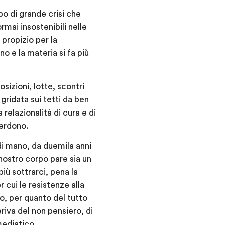
po di grande crisi che
mai insostenibili nelle
propizio per la
no e la materia si fa più
sizioni, lotte, scontri
 gridata sui tetti da ben
relazionalità di cura e di
perdono.
 di mano, da duemila anni
nostro corpo pare sia un
ù sottrarci, pena la
 cui le resistenze alla
o, per quanto del tutto
iva del non pensiero, di
mediatico.