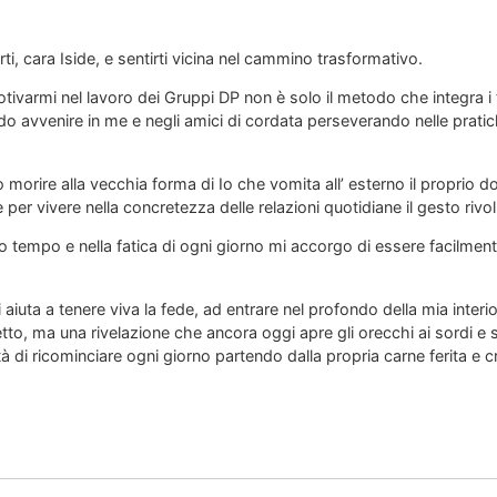
ti, cara Iside, e sentirti vicina nel cammino trasformativo.
ivarmi nel lavoro dei Gruppi DP non è solo il metodo che integra i tre
avvenire in me e negli amici di cordata perseverando nelle pratich
 morire alla vecchia forma di Io che vomita all’ esterno il proprio 
per vivere nella concretezza delle relazioni quotidiane il gesto rivo
to tempo e nella fatica di ogni giorno mi accorgo di essere facilmen
i aiuta a tenere viva la fede, ad entrare nel profondo della mia inte
to, ma una rivelazione che ancora oggi apre gli orecchi ai sordi e sc
à di ricominciare ogni giorno partendo dalla propria carne ferita e 