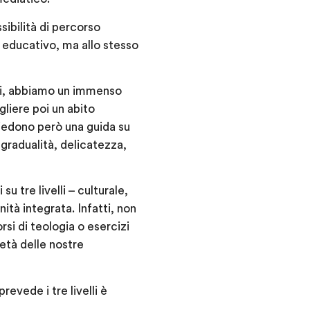
ibilità di percorso
 educativo, ma allo stesso
ti, abbiamo un immenso
liere poi un abito
hiedono però una guida su
gradualità, delicatezza,
u tre livelli – culturale,
ità integrata. Infatti, non
rsi di teologia o esercizi
ietà delle nostre
evede i tre livelli è