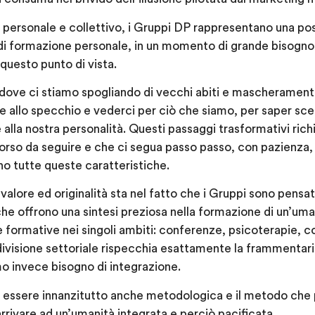
personale e collettivo, i Gruppi DP rappresentano una poss
 di formazione personale, in un momento di grande bisogno
questo punto di vista.
 dove ci stiamo spogliando di vecchi abiti e mascheramen
e allo specchio e vederci per ciò che siamo, per saper sceg
alla nostra personalità. Questi passaggi trasformativi ric
orso da seguire e che ci segua passo passo, con pazienza, 
o tutte queste caratteristiche.
alore ed originalità sta nel fatto che i Gruppi sono pensati s
che offrono una sintesi preziosa nella formazione di un’uman
e formative nei singoli ambiti: conferenze, psicoterapie, co
a divisione settoriale rispecchia esattamente la frammentar
o invece bisogno di integrazione.
 essere innanzitutto anche metodologica e il metodo che pr
arrivare ad un’umanità integrata e perciò pacificata.