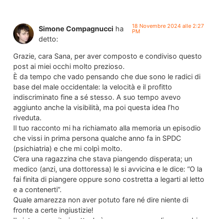
18 Novembre 2024 alle 2:27
Simone Compagnucci
ha
PM
detto:
Grazie, cara Sana, per aver composto e condiviso questo
post ai miei occhi molto prezioso.
È da tempo che vado pensando che due sono le radici di
base del male occidentale: la velocità e il profitto
indiscriminato fine a sé stesso. A suo tempo avevo
aggiunto anche la visibilità, ma poi questa idea l’ho
riveduta.
Il tuo racconto mi ha richiamato alla memoria un episodio
che vissi in prima persona qualche anno fa in SPDC
(psichiatria) e che mi colpì molto.
C’era una ragazzina che stava piangendo disperata; un
medico (anzi, una dottoressa) le si avvicina e le dice: “O la
fai finita di piangere oppure sono costretta a legarti al letto
e a contenerti”.
Quale amarezza non aver potuto fare né dire niente di
fronte a certe ingiustizie!