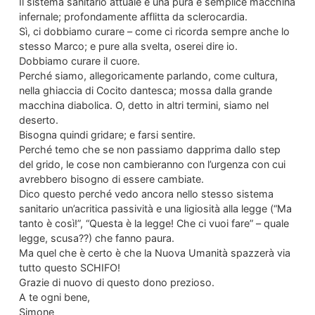
Il sistema sanitario attuale è una pura e semplice macchina
infernale; profondamente afflitta da sclerocardia.
Sì, ci dobbiamo curare – come ci ricorda sempre anche lo
stesso Marco; e pure alla svelta, oserei dire io.
Dobbiamo curare il cuore.
Perché siamo, allegoricamente parlando, come cultura,
nella ghiaccia di Cocito dantesca; mossa dalla grande
macchina diabolica. O, detto in altri termini, siamo nel
deserto.
Bisogna quindi gridare; e farsi sentire.
Perché temo che se non passiamo dapprima dallo step
del grido, le cose non cambieranno con l’urgenza con cui
avrebbero bisogno di essere cambiate.
Dico questo perché vedo ancora nello stesso sistema
sanitario un’acritica passività e una ligiosità alla legge (“Ma
tanto è così!”, “Questa è la legge! Che ci vuoi fare” – quale
legge, scusa??) che fanno paura.
Ma quel che è certo è che la Nuova Umanità spazzerà via
tutto questo SCHIFO!
Grazie di nuovo di questo dono prezioso.
A te ogni bene,
Simone