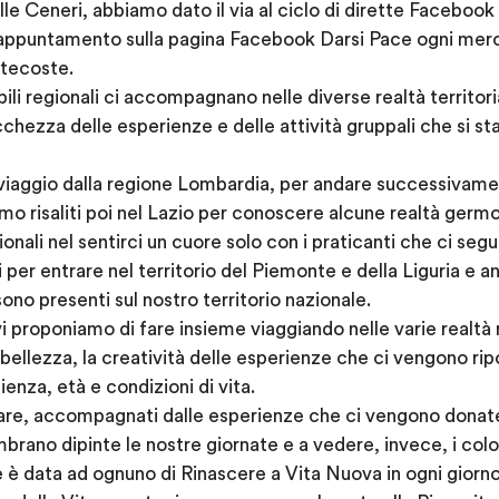
le Ceneri, abbiamo dato il via al ciclo di dirette Facebook d
i appuntamento sulla pagina Facebook Darsi Pace ogni merco
ntecoste.
ili regionali ci accompagnano nelle diverse realtà territor
chezza delle esperienze e delle attività gruppali che si st
 viaggio dalla regione Lombardia, per andare successivamen
mo risaliti poi nel Lazio per conoscere alcune realtà germ
zionali nel sentirci un cuore solo con i praticanti che ci se
li per entrare nel territorio del Piemonte e della Liguria e a
sono presenti sul nostro territorio nazionale.
i proponiamo di fare insieme viaggiando nelle varie realtà 
bellezza, la creatività delle esperienze che ci vengono rip
ienza, età e condizioni di vita.
fare, accompagnati dalle esperienze che ci vengono donate, 
brano dipinte le nostre giornate e a vedere, invece, i colori
e è data ad ognuno di Rinascere a Vita Nuova in ogni giorn