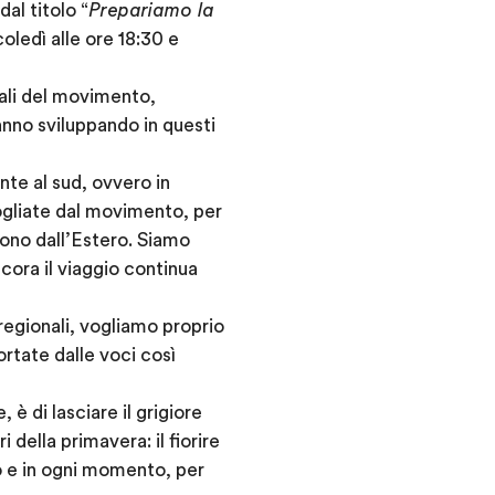
al titolo “
Prepariamo la
ledì alle ore 18:30 e
iali del movimento,
anno sviluppando in questi
te al sud, ovvero in
ogliate dal movimento, per
guono dall’Estero. Siamo
ncora il viaggio continua
regionali, vogliamo proprio
ortate dalle voci così
è di lasciare il grigiore
 della primavera: il fiorire
o e in ogni momento, per