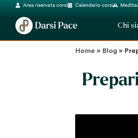
Area riservata corsi
Calendario corsi
Meditaz
Chi s
Home
»
Blog
»
Pre
Prepar