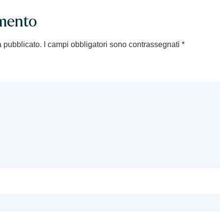
mento
à pubblicato.
I campi obbligatori sono contrassegnati
*