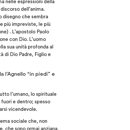
a nelle espressioni della
 discorso dell’anima.
eto disegno che sembra
e più impreviste, le più
ione) . L’apostolo Paolo
ione con Dio. L’uomo
lla sua unità profonda al
à di Dio Padre, Figlio e
 l’Agnello “in piedi” e
utto l’umano, lo spirituale
a fuori e dentro; spesso
iarsi vicendevole.
stema sociale che, non
ie, che sono ormai anziana,