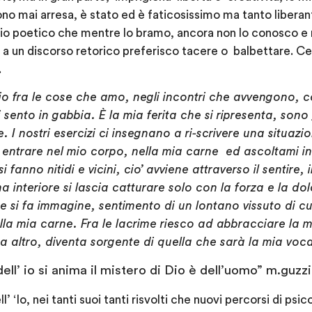
o mai arresa, è stato ed è faticosissimo ma tanto liberant
io poetico che mentre lo bramo, ancora non lo conosco e
 a un discorso retorico preferisco tacere o balbettare. C
.
zio fra le cose che amo, negli incontri che avvengono, c
 sento in gabbia. È la mia ferita che si ripresenta, sono g
. I nostri esercizi ci insegnano a ri-scrivere una situazi
 entrare nel mio corpo, nella mia carne ed ascoltami in
fanno nitidi e vicini, cio’ avviene attraverso il sentire, i
 interiore si lascia catturare solo con la forza e la dol
e si fa immagine, sentimento di un lontano vissuto di c
lla mia carne. Fra le lacrime riesco ad abbracciare la mi
nta altro, diventa sorgente di quella che sarà la mia vo
ell’ io si anima il mistero di Dio è dell’uomo” m.guzzi
ll’ ‘Io, nei tanti suoi tanti risvolti che nuovi percorsi di p