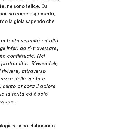
e, ne sono felice. Da
 non so come esprimerlo,
erco la gioia sapendo che
on tanta serenità ed altri
li inferi da ri-traversare,
one conflittuale. Nel
 profondità. Rivivendoli,
l rivivere, attraverso
cezza della verità e
ui sento ancora il dolore
a la ferita ed è solo
cazione…
sicologia stanno elaborando