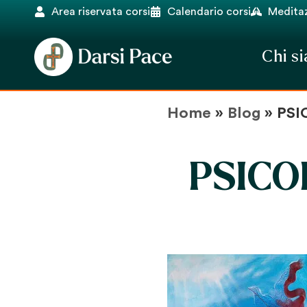
Area riservata corsi
Calendario corsi
Meditaz
Chi s
Home
»
Blog
»
PSI
PSICO