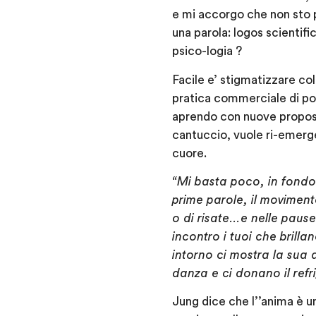
e mi accorgo che non sto pi
una parola: logos scientifi
psico-logia ?
Facile e’ stigmatizzare co
pratica commerciale di po
aprendo con nuove proposte 
cantuccio, vuole ri-emerge
cuore.
“Mi basta poco, in fond
prime parole, il moviment
o di risate…e nelle pause
incontro i tuoi che bril
intorno ci mostra la sua
danza e ci donano il refr
Jung dice che l’’anima è u