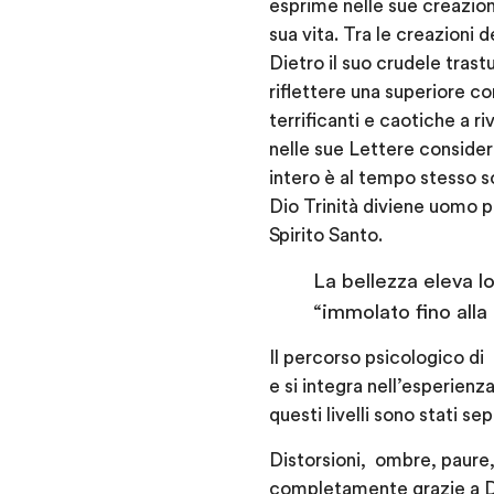
esprime nelle sue creazion
sua vita. Tra le creazioni 
Dietro il suo crudele tras
riflettere una superiore co
terrificanti e caotiche a r
nelle sue Lettere conside
intero è al tempo stesso so
Dio Trinità diviene uomo p
Spirito Santo.
La bellezza eleva l
“immolato fino alla
Il percorso psicologico di 
e si integra nell’esperienz
questi livelli sono stati se
Distorsioni, ombre, paure,
completamente grazie a Dio