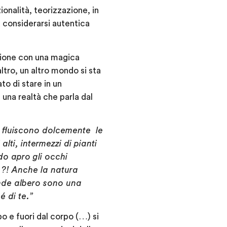
ionalità, teorizzazione, in
a considerarsi autentica
igione con una magica
tro, un altro mondo si sta
to di stare in un
una realtà che parla dal
 fluiscono dolcemente le
lti, intermezzi di pianti
do apro gli occhi
 ?! Anche la natura
ande albero sono una
é di te.”
o e fuori dal corpo (…) si