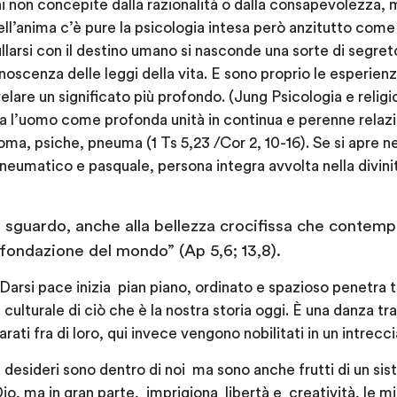
i non concepite dalla razionalità o dalla consapevolezza, m
dell’anima c’è pure la psicologia intesa però anzitutto come
tullarsi con il destino umano si nasconde una sorte di segr
noscenza delle leggi della vita. E sono proprio le esperienz
ivelare un significato più profondo. (Jung Psicologia e relig
ra l’uomo come profonda unità in continua e perenne relaz
ma, psiche, pneuma (1 Ts 5,23 /Cor 2, 10-16). Se si apre ne
neumatico e pasquale, persona integra avvolta nella divinit
o sguardo, anche alla bellezza crocifissa che contempla
 fondazione del mondo” (Ap 5,6; 13,8).
Darsi pace inizia pian piano, ordinato e spazioso penetra t
a culturale di ciò che è la nostra storia oggi. È una danza tr
parati fra di loro, qui invece vengono nobilitati in un intrecc
 desideri sono dentro di noi ma sono anche frutti di un si
, ma in gran parte, imprigiona libertà e creatività, le m