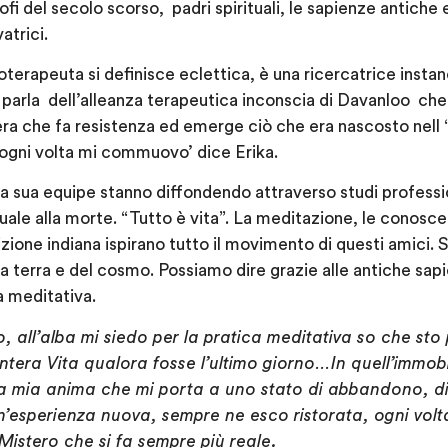
ofi del secolo scorso, padri spirituali, le sapienze antiche
atrici.
coterapeuta si definisce eclettica, è una ricercatrice insta
parla dell’alleanza terapeutica inconscia di Davanloo che 
iera che fa resistenza ed emerge ciò che era nascosto nell
, ogni volta mi commuovo’ dice Erika.
la sua equipe stanno diffondendo attraverso studi professi
le alla morte. “Tutto è vita”. La meditazione, le conoscen
izione indiana ispirano tutto il movimento di questi amici. Sc
lla terra e del cosmo. Possiamo dire grazie alle antiche sap
a meditativa.
, all’alba mi siedo per la pratica meditativa so che st
ntera Vita qualora fosse l’ultimo giorno…In quell’immobil
a mia anima che mi porta a uno stato di abbandono, di
n’esperienza nuova, sempre ne esco ristorata, ogni volt
 Mistero che si fa sempre più reale.