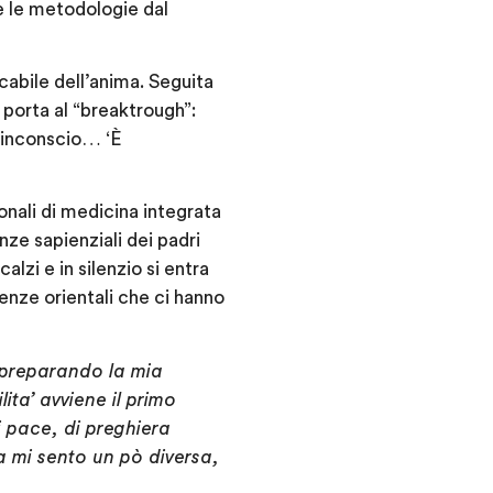
 e le metodologie dal
ncabile dell’anima. Seguita
porta al “breaktrough”:
 ‘inconscio… ‘È
onali di medicina integrata
ze sapienziali dei padri
alzi e in silenzio si entra
ienze orientali che ci hanno
o preparando la mia
ita’ avviene il primo
 pace, di preghiera
a mi sento un pò diversa,