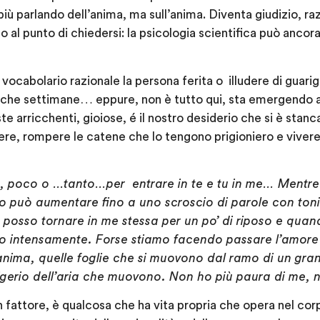
ù parlando dell’anima, ma sull’anima. Diventa giudizio, raz
co al punto di chiedersi: la psicologia scientifica può ancor
l vocabolario razionale la persona ferita o illudere di guar
che settimane… eppure, non è tutto qui, sta emergendo al
arricchenti, gioiose, é il nostro desiderio che si è stanca
re, rompere le catene che lo tengono prigioniero e vivere 
o, poco o …tanto…per entrare in te e tu in me… Mentre
o può aumentare fino a uno scroscio di parole con toni a
 posso tornare in me stessa per un po’ di riposo e quan
lano intensamente. Forse stiamo facendo passare l’amore
 anima, quelle foglie che si muovono dal ramo di un gr
igerio dell’aria che muovono. Non ho più paura di me, n
n fattore, è qualcosa che ha vita propria che opera nel corp