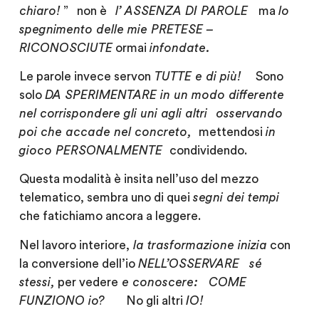
chiaro!
”
non è
l’
ASSENZA DI PAROLE
ma
lo
spegnimento
delle mie
PRETESE –
RICONOSCIUTE
ormai
infondate.
Le parole invece servon
TUTTE e di più!
Sono
solo
DA SPERIMENTARE
in un modo differente
nel corrispondere
gli uni agli altri
osservando
poi che accade
nel concreto,
mettendosi
in
gioco
PERSONALMENTE
condividendo.
Questa modalità è insita nell’uso del mezzo
telematico, sembra uno di quei
segni dei tempi
che fatichiamo ancora a leggere.
Nel lavoro interiore,
la trasformazione inizia
con
la conversione dell’io
NELL’OSSERVARE
sé
stessi,
per vedere
e conoscere:
COME
FUNZIONO io?
No gli altri
IO!