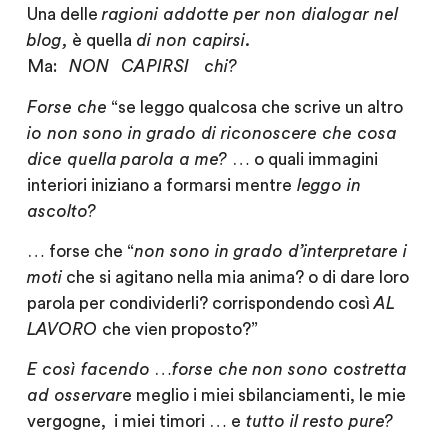
Una delle
ragioni addotte
per non dialogar nel
blog,
è quella
di
non capirsi.
Ma:
NON
CAPIRSI chi?
Forse che
“se leggo qualcosa che scrive un altro
io non sono in grado di riconoscere
che cosa
dice
quella
parola
a me?
… o
quali immagini
interiori iniziano a formarsi mentre
leggo in
ascolto?
… forse che “
non sono in grado d’interpretare i
moti
che si agitano nella mia anima? o di dare loro
parola per condividerli? corrispondendo così
AL
LAVORO
che vien proposto?”
E
così facendo
…
forse che
non sono
costretta
ad osservar
e meglio i miei sbilanciamenti, le mie
vergogne, i miei timori … e
tutto il resto
pure?