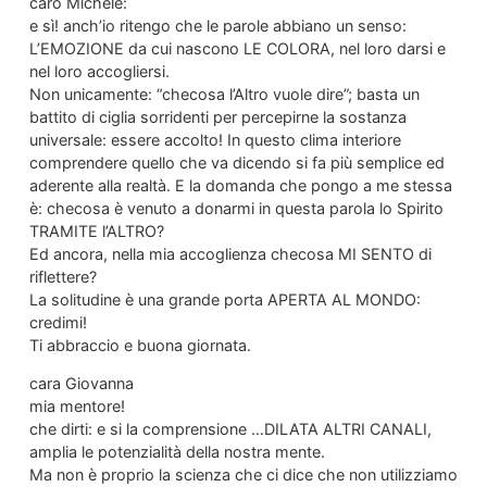
caro Michele:
e sì! anch’io ritengo che le parole abbiano un senso:
L’EMOZIONE da cui nascono LE COLORA, nel loro darsi e
nel loro accogliersi.
Non unicamente: “checosa l’Altro vuole dire”; basta un
battito di ciglia sorridenti per percepirne la sostanza
universale: essere accolto! In questo clima interiore
comprendere quello che va dicendo si fa più semplice ed
aderente alla realtà. E la domanda che pongo a me stessa
è: checosa è venuto a donarmi in questa parola lo Spirito
TRAMITE l’ALTRO?
Ed ancora, nella mia accoglienza checosa MI SENTO di
riflettere?
La solitudine è una grande porta APERTA AL MONDO:
credimi!
Ti abbraccio e buona giornata.
cara Giovanna
mia mentore!
che dirti: e si la comprensione …DILATA ALTRI CANALI,
amplia le potenzialità della nostra mente.
Ma non è proprio la scienza che ci dice che non utilizziamo