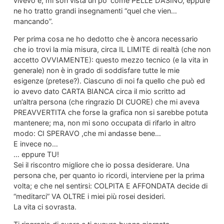
vivevo e, mi son vista un po’ come PELLE D’ASINO, eppure
ne ho tratto grandi insegnamenti “quel che vien…
mancando”.
Per prima cosa ne ho dedotto che è ancora necessario
che io trovi la mia misura, circa IL LIMITE di realtà (che non
accetto OVVIAMENTE): questo mezzo tecnico (e la vita in
generale) non è in grado di soddisfare tutte le mie
esigenze (pretese?). Ciascuno di noi fa quello che può ed
io avevo dato CARTA BIANCA circa il mio scritto ad
un’altra persona (che ringrazio DI CUORE) che mi aveva
PREAVVERTITA che forse la grafica non si sarebbe potuta
mantenere; ma, non mi sono occupata di rifarlo in altro
modo: CI SPERAVO ,che mi andasse bene…
E invece no…
… eppure TU!
Sei il riscontro migliore che io possa desiderare. Una
persona che, per quanto io ricordi, interviene per la prima
volta; e che nel sentirsi: COLPITA E AFFONDATA decide di
“meditarci” VA OLTRE i miei più rosei desideri.
La vita ci sovrasta.