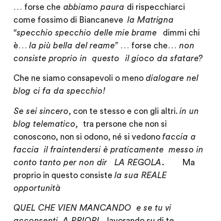
… forse che
abbiamo paura
di rispecchiarci
come fossimo di Biancaneve
la Matrigna
“
specchio specchio delle mie brame
dimmi chi
è…
la più bella del reame”
… forse che…
non
consiste proprio in
questo
il gioco
da sfatare?
Che ne siamo consapevoli o meno
dialogare nel
blog
ci fa da specchio!
Se sei sincero
, con te stesso e con gli altri.
in un
blog
telematico,
tra persone che non si
conoscono, non si odono, né si vedono
faccia a
faccia
il fraintendersi è praticamente
messo in
conto tanto per non dir
LA REGOLA.
Ma
proprio in questo consiste
la sua REALE
opportunità
QUEL CHE VIEN MANCANDO
e se tu vi
acconsenti
A PRIORI
lavorando su di te…