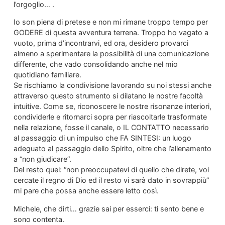
l’orgoglio… .
Io son piena di pretese e non mi rimane troppo tempo per
GODERE di questa avventura terrena. Troppo ho vagato a
vuoto, prima d’incontrarvi, ed ora, desidero provarci
almeno a sperimentare la possibilità di una comunicazione
differente, che vado consolidando anche nel mio
quotidiano familiare.
Se rischiamo la condivisione lavorando su noi stessi anche
attraverso questo strumento si dilatano le nostre facoltà
intuitive. Come se, riconoscere le nostre risonanze interiori,
condividerle e ritornarci sopra per riascoltarle trasformate
nella relazione, fosse il canale, o IL CONTATTO necessario
al passaggio di un impulso che FA SINTESI: un luogo
adeguato al passaggio dello Spirito, oltre che l’allenamento
a “non giudicare”.
Del resto quel: “non preoccupatevi di quello che direte, voi
cercate il regno di Dio ed il resto vi sarà dato in sovrappiù”
mi pare che possa anche essere letto così.
Michele, che dirti… grazie sai per esserci: ti sento bene e
sono contenta.