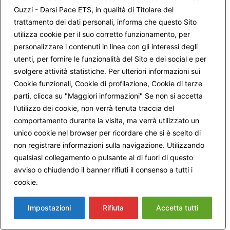
Cara Vanna
Guzzi - Darsi Pace ETS, in qualità di Titolare del
la risposta alla tua domanda emerge (attraversandola)
trattamento dei dati personali, informa che questo Sito
dall’esperienza della nostra reciproca relazione FACCIA A
utilizza cookie per il suo corretto funzionamento, per
FACCIA.
personalizzare i contenuti in linea con gli interessi degli
Noi due ci stiamo avvicinando costantemente e
utenti, per fornire le funzionalità del Sito e dei social e per
gioiosamente l’una all’altra
svolgere attività statistiche. Per ulteriori informazioni sui
Se fossimo in grado di condensare la storia evolutiva del
Cookie funzionali, Cookie di profilazione, Cookie di terze
nostro rapporto, per condividerla a parole, sarebbe
parti, clicca su "Maggiori informazioni" Se non si accetta
proprio la testimonianza di QUEL CHE VIEN MANCANDO
l'utilizzo dei cookie, non verrà tenuta traccia del
a cui faccio riferimento nel post..
comportamento durante la visita, ma verrà utilizzato un
Potremmo testimoniare veramente come, la sincerità di
unico cookie nel browser per ricordare che si è scelto di
UN ASCOLTO interiore NON GIUDICANTE in noi stessi,
delle nostre risonanze dolorose , nel coraggio di
non registrare informazioni sulla navigazione. Utilizzando
condividere la loro TRASFIGURAZIONE /sanante da parte
qualsiasi collegamento o pulsante al di fuori di questo
dello Spirito di Vita, consenta VERAMENTE una reale
avviso o chiudendo il banner rifiuti il consenso a tutti i
comunicazione evolutiva.
cookie.
Maggiori informazioni
Una gioiosa evoluzione NELLA PIENEZZA di un dono,
all’interno del quale è possibile riconoscere IL VALORE del
Impostazioni
Rifiuta
Accetta tutti
limite dell’altro.
Proprio questo io ritengo possa essere la comunione; cioè