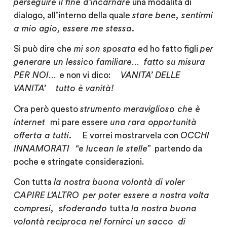
perseguire il fine d’incarnare
una modalità di
dialogo, all’interno della quale
stare bene,
sentirmi
a mio agio,
essere me stessa.
Si può dire che
mi son sposata
e
d ho fatto figli
per
generare un lessico
familiare…
fatto su misura
PER NOI…
e non vi dico:
VANITA’ DELLE
VANITA’
tutto è vanità!
Ora però questo
strumento meraviglioso
che è
internet
mi pare essere
una rara opportunità
offerta a tutti.
E vorrei mostrarvela con
OCCHI
INNAMORATI
“e lucean le stelle”
partendo da
poche e stringate considerazioni.
Con tutta
la nostra buona volontà
di voler
CAPIRE
L’ALTRO
per poter essere
a nostra volta
compresi,
sfoderando
tutta
la nostra
buona
volontà reciproca
nel fornirci
un sacco
di