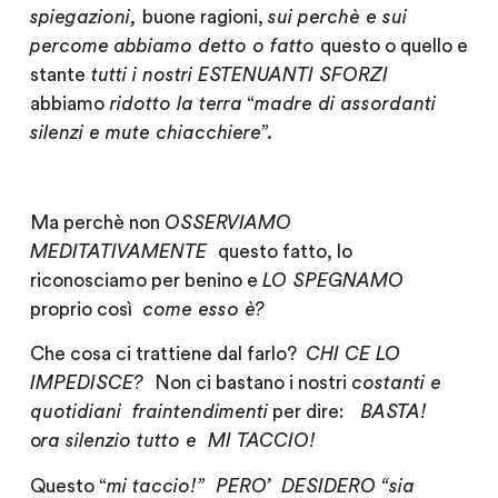
spiegazioni
,
buone ragioni,
sui perchè e sui
percome
abbiamo
detto o fatto
questo o quello e
stante
tutti i nostri
ESTENUANTI SFORZI
abbiamo
ridotto la terra
“
madre di
assordanti
silenzi e
mute
chiacchiere”.
Ma perchè non
OSSERVIAMO
MEDITATIVAMENTE
questo fatto, lo
riconosciamo per benino e
LO SPEGNAMO
proprio così
come esso è?
Che cosa ci trattiene dal farlo?
CHI CE LO
IMPEDISCE?
Non ci bastano i nostri
costanti e
quotidiani fraintendimenti
per dire:
BASTA!
o
ra
silenzio tutto e MI TACCIO!
Questo
“
mi taccio!” PERO’ DESIDERO “sia