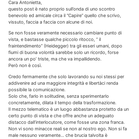
Cara Antonietta,
questo post è nato proprio sull’onda di uno scontro
benevolo ed amicale circa il “Capire” quello che scrivo,
vissuto, faccia a faccia con alcune di noi.
Se non fosse veramente necessario cambiare punto di
vista, e bastasse qualche piccolo ritocco, ” il
fraintendimento” (Heidegger) tra gli esseri umani, dopo
fiumi di buona volontà sarebbe solo un ricordo, forse
ancora un po’ triste, ma che va impallidendo.
Però non è così.
Credo fermamente che solo lavorando su noi stessi per
addivenire ad una maggiore integrità e libertàci renda
possibile la comunicazione.
Solo che, farlo in solitudine, senza sperimentarlo
concretamente, dilata il tempo della trasformazione.
Il mezzo telematico è un luogo abbastanza protetto da un
certo punto di vista e che offre anche un adeguato
distacco dall’interlocutore, come fosse una zona franca.
Non vi sono minacce reali se non al nostro ego. Non si fa
male nessuno veramente… che brucia talvolta è