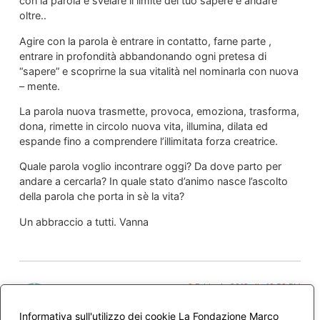
con la parola è svelare il limite del tuo sapere e andare
oltre..
Agire con la parola è entrare in contatto, farne parte ,
entrare in profondità abbandonando ogni pretesa di
“sapere” e scoprirne la sua vitalità nel nominarla con nuova
– mente.
La parola nuova trasmette, provoca, emoziona, trasforma,
dona, rimette in circolo nuova vita, illumina, dilata ed
espande fino a comprendere l’illimitata forza creatrice.
Quale parola voglio incontrare oggi? Da dove parto per
andare a cercarla? In quale stato d’animo nasce l’ascolto
della parola che porta in sè la vita?
Un abbraccio a tutti. Vanna
9 Febbraio 2012 alle 12:59 PM
rosella
ha detto:
Informativa sull'utilizzo dei cookie La Fondazione Marco