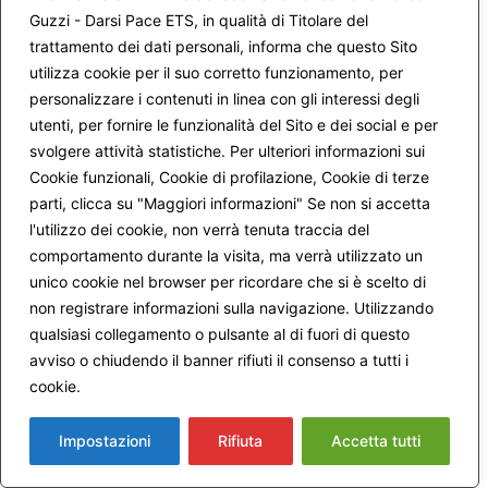
Guzzi - Darsi Pace ETS, in qualità di Titolare del
Nome
*
trattamento dei dati personali, informa che questo Sito
utilizza cookie per il suo corretto funzionamento, per
personalizzare i contenuti in linea con gli interessi degli
utenti, per fornire le funzionalità del Sito e dei social e per
Email
*
svolgere attività statistiche. Per ulteriori informazioni sui
Cookie funzionali, Cookie di profilazione, Cookie di terze
parti, clicca su "Maggiori informazioni" Se non si accetta
l'utilizzo dei cookie, non verrà tenuta traccia del
Avvertimi via email in caso di risposte al mio
comportamento durante la visita, ma verrà utilizzato un
commento.
unico cookie nel browser per ricordare che si è scelto di
non registrare informazioni sulla navigazione. Utilizzando
qualsiasi collegamento o pulsante al di fuori di questo
Avvertimi via email alla pubblicazione di un nuovo
avviso o chiudendo il banner rifiuti il consenso a tutti i
articolo.
cookie.
Maggiori informazioni
Impostazioni
Rifiuta
Accetta tutti