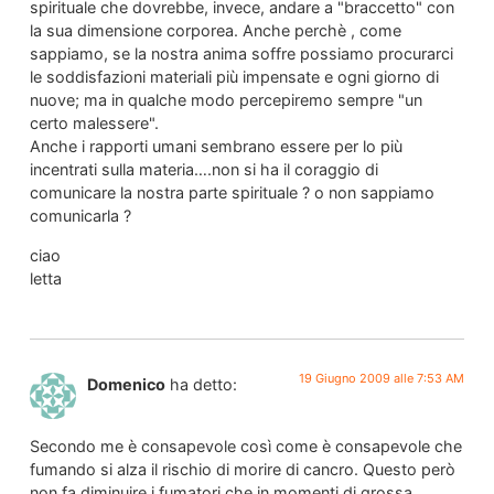
spirituale che dovrebbe, invece, andare a "braccetto" con
la sua dimensione corporea. Anche perchè , come
sappiamo, se la nostra anima soffre possiamo procurarci
le soddisfazioni materiali più impensate e ogni giorno di
nuove; ma in qualche modo percepiremo sempre "un
certo malessere".
Anche i rapporti umani sembrano essere per lo più
incentrati sulla materia….non si ha il coraggio di
comunicare la nostra parte spirituale ? o non sappiamo
comunicarla ?
ciao
letta
19 Giugno 2009 alle 7:53 AM
Domenico
ha detto:
Secondo me è consapevole così come è consapevole che
fumando si alza il rischio di morire di cancro. Questo però
non fa diminuire i fumatori che in momenti di grossa