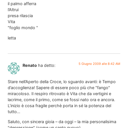
il palmo afferra
l’Altrui
presa rilascia
Vita
"foglio mondo "
letta
5 Giugno 2009 alle 8:42 AM
Renato
ha detto:
Stare nell’Aperto della Croce, lo sguardo avanti: è Tempo
d’accoglienza! Sapere di essere poco più che "fango"
miracoloso. Il respiro ritrovato è Vita che da vertigini e
lacrime, come il primo, come se fossi nato ora e ancora.
L’inizio è cosa fragile perchè porta in sé la potenza del
tutto…
Saluto, con sincera gioia – da oggi – la mia personalisima
"depressione" (come un canto nuovo).