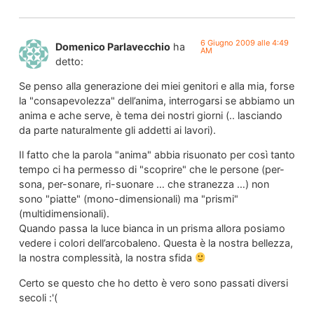
6 Giugno 2009 alle 4:49
Domenico Parlavecchio
ha
AM
detto:
Se penso alla generazione dei miei genitori e alla mia, forse
la "consapevolezza" dell’anima, interrogarsi se abbiamo un
anima e ache serve, è tema dei nostri giorni (.. lasciando
da parte naturalmente gli addetti ai lavori).
Il fatto che la parola "anima" abbia risuonato per così tanto
tempo ci ha permesso di "scoprire" che le persone (per-
sona, per-sonare, ri-suonare … che stranezza …) non
sono "piatte" (mono-dimensionali) ma "prismi"
(multidimensionali).
Quando passa la luce bianca in un prisma allora posiamo
vedere i colori dell’arcobaleno. Questa è la nostra bellezza,
la nostra complessità, la nostra sfida
Certo se questo che ho detto è vero sono passati diversi
secoli :'(