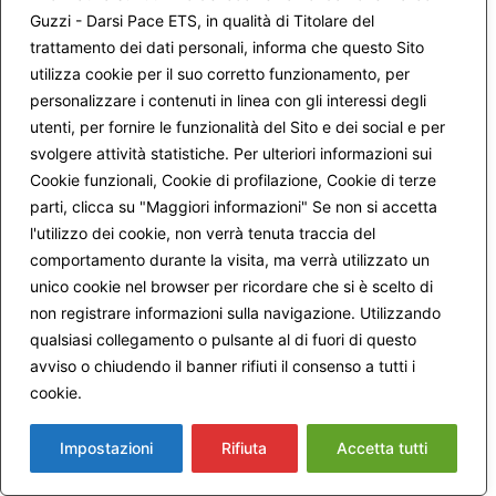
una lunga educazione, religiosa e familiare, alla rinuncia e al
Guzzi - Darsi Pace ETS, in qualità di Titolare del
sacrificio che voleva forgiare la mia volontà? Infine ,
trattamento dei dati personali, informa che questo Sito
leggendo i commenti, specialmente il primo di Marco che
utilizza cookie per il suo corretto funzionamento, per
suggerisce la via, peraltro non facile, di godere delle sane
personalizzare i contenuti in linea con gli interessi degli
gioie quotidiano, ho deciso fermamente in affrontare la
utenti, per fornire le funzionalità del Sito e dei social e per
Quaresima in modo più leggero, affidandomi di più alla
grazia di Dio, piuttosto che rafforzarmi a suon di
svolgere attività statistiche. Per ulteriori informazioni sui
penitenze.
Cookie funzionali, Cookie di profilazione, Cookie di terze
Il prete che celebra nella comunità domenicale eucaristica
parti, clicca su "Maggiori informazioni" Se non si accetta
di cui faccio parte ripete spesso che " il mestiere di Dio è
l'utilizzo dei cookie, non verrà tenuta traccia del
quello di perdonare". Credere fino in fondo alla
comportamento durante la visita, ma verrà utilizzato un
Misericordia di Dio è l’impegno che mi prendo per andare
unico cookie nel browser per ricordare che si è scelto di
incontro alla Pasqua nel modo migliore, come creatura
non registrare informazioni sulla navigazione. Utilizzando
rinnovata, che si accetta e si ama con tutte le sue
debolezze! Questo è anche l’augurio che faccio a tutti voi!
qualsiasi collegamento o pulsante al di fuori di questo
Mariapia
avviso o chiudendo il banner rifiuti il consenso a tutti i
letta
cookie.
Maggiori informazioni
Impostazioni
Rifiuta
Accetta tutti
23 Febbraio 2010 alle 12:45 AM
Michele
ha detto: