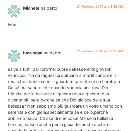
21 Febbraio 2010 alle 8:32 AM
Michele
ha detto:
letta
21 Febbraio 2010 alle 9:32 AM
luca noya
ha detto:
salve a tutti. dal libro"nel cuore dell’essere"di giovanni
vannucci: "fin da ragazzi ci abituano a mortificarci. c’è la
rosa che sboccia:non la guardare ,per offrire un fioretto a
Gesù! ma sapete che quando sboccia una rosa,Dio
tripudia per la bellezza di questa rosa e questa rosa
diventa più bella perchè sa che Dio gioisce della sua
bellezza? Non sappiamo più guardare un volto umano con
serenità e con gioia,specialmente se è bello,perchè
abbiamo paura. Chissà di che cosa! Ma se la bellezza
fiorisce,fiorisce anche per la gioia dei nostri occhi. e
quando la bellezza ,attraverso gli occhi,scende nel nostro