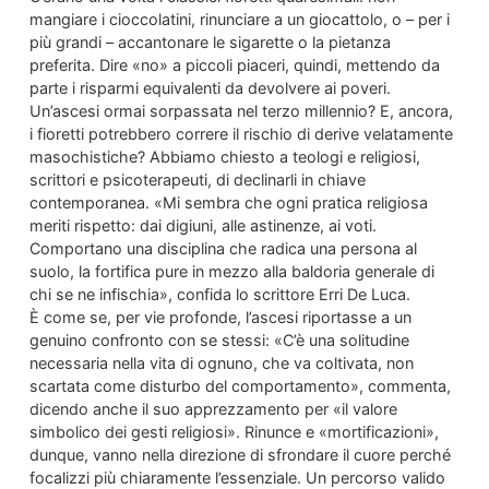
mangiare i cioccolatini, rinunciare a un giocattolo, o – per i
più grandi – accantonare le sigarette o la pietanza
preferita. Dire «no» a piccoli piaceri, quindi, mettendo da
parte i risparmi equivalenti da devolvere ai poveri.
Un’ascesi ormai sorpassata nel terzo millennio? E, ancora,
i fioretti potrebbero correre il rischio di derive velatamente
masochistiche? Abbiamo chiesto a teologi e religiosi,
scrittori e psicoterapeuti, di declinarli in chiave
contemporanea. «Mi sembra che ogni pratica religiosa
meriti rispetto: dai digiuni, alle astinenze, ai voti.
Comportano una disciplina che radica una persona al
suolo, la fortifica pure in mezzo alla baldoria generale di
chi se ne infischia», confida lo scrittore Erri De Luca.
È come se, per vie profonde, l’ascesi riportasse a un
genuino confronto con se stessi: «C’è una solitudine
necessaria nella vita di ognuno, che va coltivata, non
scartata come disturbo del comportamento», commenta,
dicendo anche il suo apprezzamento per «il valore
simbolico dei gesti religiosi». Rinunce e «mortificazioni»,
dunque, vanno nella direzione di sfrondare il cuore perché
focalizzi più chiaramente l’essenziale. Un percorso valido