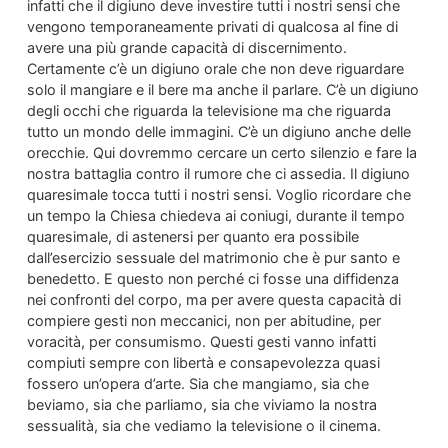
infatti che il digiuno deve investire tutti i nostri sensi che
vengono temporaneamente privati di qualcosa al fine di
avere una più grande capacità di discernimento.
Certamente c’è un digiuno orale che non deve riguardare
solo il mangiare e il bere ma anche il parlare. C’è un digiuno
degli occhi che riguarda la televisione ma che riguarda
tutto un mondo delle immagini. C’è un digiuno anche delle
orecchie. Qui dovremmo cercare un certo silenzio e fare la
nostra battaglia contro il rumore che ci assedia. Il digiuno
quaresimale tocca tutti i nostri sensi. Voglio ricordare che
un tempo la Chiesa chiedeva ai coniugi, durante il tempo
quaresimale, di astenersi per quanto era possibile
dall’esercizio sessuale del matrimonio che è pur santo e
benedetto. E questo non perché ci fosse una diffidenza
nei confronti del corpo, ma per avere questa capacità di
compiere gesti non meccanici, non per abitudine, per
voracità, per consumismo. Questi gesti vanno infatti
compiuti sempre con libertà e consapevolezza quasi
fossero un’opera d’arte. Sia che mangiamo, sia che
beviamo, sia che parliamo, sia che viviamo la nostra
sessualità, sia che vediamo la televisione o il cinema.