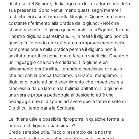
di attesa del Signore, di dialogo con lui, di adorazione della
sua presenza. Sono venuti meno questi segni mentre i
testi che noi ascoltiamo nella liturgia di Quaresima fanno
costante riferimento alla pratica del digiuno: «Noi che
stiamo vivendo il digiuno quaresimale…», «Signore, fa’ che
il nostro digiuno quaresimale…», in realtà il digiuno non c’è
quasi più. Io credo che c’è stato un impoverimento nella
comprensione e nella pratica perché il digiuno non è
anzitutto mortificazione, non è fare un sacrificio. Questo è
un linguaggio che non è cristiano. Il digiuno è un
allenamento per l’oralità, il prendere coscienza di quello
che noi con la bocca facciamo: parliamo, mangiamo. Il
digiuno ci porta ad un discernimento che impedisce sia
l’anoressia da un lato sia la bulimia dall’altro. Il digiuno è
una vera e propria pedagogia al desiderio ed è una
pedagogia che ci dispone ad avere quella fame e sete di
Dio di cui tanto parla la Scrittura.
Lei ritiene utile e possibile riproporre in qualche forma la
pratica del digiuno quaresimale?
Credo sarebbe utile. Faccio l’esempio della nostra
comunità di Bose: manteniamo il digiuno il venerdì e