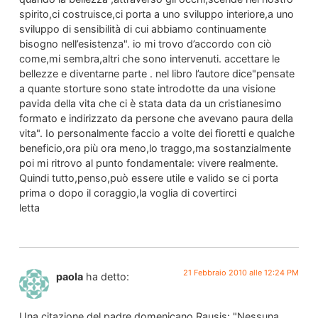
spirito,ci costruisce,ci porta a uno sviluppo interiore,a uno
sviluppo di sensibilità di cui abbiamo continuamente
bisogno nell’esistenza". io mi trovo d’accordo con ciò
come,mi sembra,altri che sono intervenuti. accettare le
bellezze e diventarne parte . nel libro l’autore dice"pensate
a quante storture sono state introdotte da una visione
pavida della vita che ci è stata data da un cristianesimo
formato e indirizzato da persone che avevano paura della
vita". Io personalmente faccio a volte dei fioretti e qualche
beneficio,ora più ora meno,lo traggo,ma sostanzialmente
poi mi ritrovo al punto fondamentale: vivere realmente.
Quindi tutto,penso,può essere utile e valido se ci porta
prima o dopo il coraggio,la voglia di covertirci
letta
21 Febbraio 2010 alle 12:24 PM
paola
ha detto:
Una citazione del padre domenicano Rausis: "Nessuna