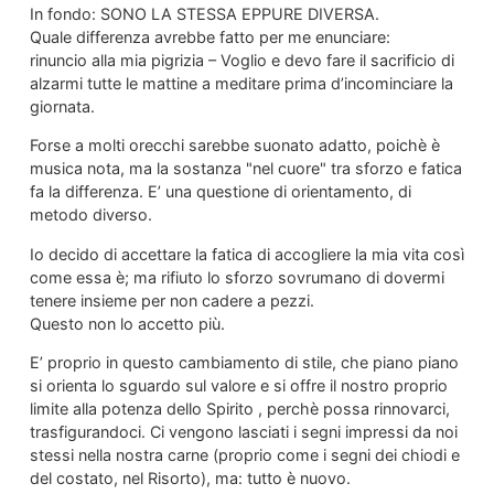
In fondo: SONO LA STESSA EPPURE DIVERSA.
Quale differenza avrebbe fatto per me enunciare:
rinuncio alla mia pigrizia – Voglio e devo fare il sacrificio di
alzarmi tutte le mattine a meditare prima d’incominciare la
giornata.
Forse a molti orecchi sarebbe suonato adatto, poichè è
musica nota, ma la sostanza "nel cuore" tra sforzo e fatica
fa la differenza. E’ una questione di orientamento, di
metodo diverso.
Io decido di accettare la fatica di accogliere la mia vita così
come essa è; ma rifiuto lo sforzo sovrumano di dovermi
tenere insieme per non cadere a pezzi.
Questo non lo accetto più.
E’ proprio in questo cambiamento di stile, che piano piano
si orienta lo sguardo sul valore e si offre il nostro proprio
limite alla potenza dello Spirito , perchè possa rinnovarci,
trasfigurandoci. Ci vengono lasciati i segni impressi da noi
stessi nella nostra carne (proprio come i segni dei chiodi e
del costato, nel Risorto), ma: tutto è nuovo.