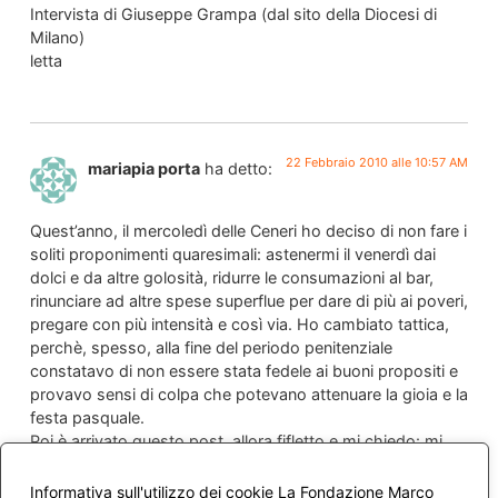
Intervista di Giuseppe Grampa (dal sito della Diocesi di
Milano)
letta
22 Febbraio 2010 alle 10:57 AM
mariapia porta
ha detto:
Quest’anno, il mercoledì delle Ceneri ho deciso di non fare i
soliti proponimenti quaresimali: astenermi il venerdì dai
dolci e da altre golosità, ridurre le consumazioni al bar,
rinunciare ad altre spese superflue per dare di più ai poveri,
pregare con più intensità e così via. Ho cambiato tattica,
perchè, spesso, alla fine del periodo penitenziale
constatavo di non essere stata fedele ai buoni propositi e
provavo sensi di colpa che potevano attenuare la gioia e la
festa pasquale.
Poi è arrivato questo post, allora fifletto e mi chiedo: mi
sono intiepidita come cristiana? Perdo le eccasioni che
l’anno liturgico ci offre per migliorarci? E questo dopo tutta
Informativa sull'utilizzo dei cookie La Fondazione Marco