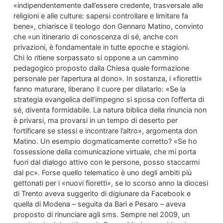
«indipendentemente dall’essere credente, trasversale alle
religioni e alle culture: sapersi controllare e limitare fa
bene», chiarisce il teologo don Gennaro Matino, convinto
che «un itinerario di conoscenza di sé, anche con
privazioni, è fondamentale in tutte epoche e stagioni.
Chi lo ritiene sorpassato si oppone a un cammino
pedagogico proposto dalla Chiesa quale formazione
personale per l’apertura al dono». In sostanza, i «fioretti»
fanno maturare, liberano il cuore per dilatarlo: «Se la
strategia evangelica dell’impegno si sposa con l’offerta di
sé, diventa formidabile. La natura biblica della rinuncia non
è privarsi, ma provarsi in un tempo di deserto per
fortificare se stessi e incontrare l’altro», argomenta don
Matino. Un esempio dogmaticamente corretto? «Se ho
l’ossessione della comunicazione virtuale, che mi porta
fuori dal dialogo attivo con le persone, posso staccarmi
dal pc». Forse quello telematico è uno degli ambiti più
gettonati per i «nuovi fioretti», se lo scorso anno la diocesi
di Trento aveva suggerito di digiunare da Facebook e
quella di Modena – seguita da Bari e Pesaro – aveva
proposto di rinunciare agli sms. Sempre nel 2009, un