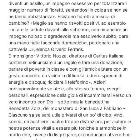
diventi un assillo, un impegno ossessivo per totalizzare il
maggior numero di fioretti, sentendosi in colpa se non se
ne fanno abbastanza». Esistono fioretti a misura di
bambino? «Meglio se hanno risvolti positivi, ad esempio
limitare le sedute davanti allo schermo, non rimandare un
impegno noioso o sgradevole ma assolverlo subito, dare
una mano nelle faccende domestiche, perdonare una
cattiveria…», elenca Oliverio Ferraris.
E monsignor Vittorio Nozza, direttore di Caritas italiana,
continua: «Rinunciare a un regalo e fare una donazione;
parlare di povertà in classe e con gli amici; aiutare con un
gesto concreto un vicino in difficoltà; ridurre sprechi di
energia e d’acqua; riciclare il telefonino». Azioni
consapevolmente volute e, allo stesso tempo, «segni
personali, espressione della gioia di incamminarsi verso un
vero incontro con Dio – sottolinea la benedettina
Benedetta Zorz, del monastero di San Luca a Fabriano –.
Ciascuno sa se sarà utile privarsi di un po’ di cibo, vino,
sonno, chiacchiere inutili e troppe distrazioni, per aiutare le
nostre potenze vitali a essere più toniche e armoniose in
modo che, invece di disgregarci, ci conducano al vero fine