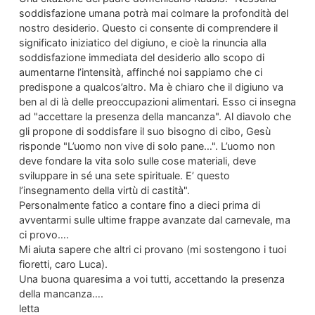
soddisfazione umana potrà mai colmare la profondità del
nostro desiderio. Questo ci consente di comprendere il
significato iniziatico del digiuno, e cioè la rinuncia alla
soddisfazione immediata del desiderio allo scopo di
aumentarne l’intensità, affinché noi sappiamo che ci
predispone a qualcos’altro. Ma è chiaro che il digiuno va
ben al di là delle preoccupazioni alimentari. Esso ci insegna
ad "accettare la presenza della mancanza". Al diavolo che
gli propone di soddisfare il suo bisogno di cibo, Gesù
risponde "L’uomo non vive di solo pane…". L’uomo non
deve fondare la vita solo sulle cose materiali, deve
sviluppare in sé una sete spirituale. E’ questo
l’insegnamento della virtù di castità".
Personalmente fatico a contare fino a dieci prima di
avventarmi sulle ultime frappe avanzate dal carnevale, ma
ci provo….
Mi aiuta sapere che altri ci provano (mi sostengono i tuoi
fioretti, caro Luca).
Una buona quaresima a voi tutti, accettando la presenza
della mancanza….
letta