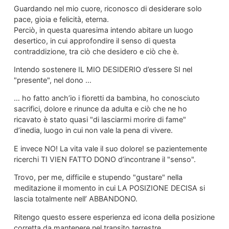
Guardando nel mio cuore, riconosco di desiderare solo
pace, gioia e felicità, eterna.
Perciò, in questa quaresima intendo abitare un luogo
desertico, in cui approfondire il senso di questa
contraddizione, tra ciò che desidero e ciò che è.
Intendo sostenere IL MIO DESIDERIO d’essere SI nel
"presente", nel dono …
… ho fatto anch’io i fioretti da bambina, ho conosciuto
sacrifici, dolore e rinunce da adulta e ciò che ne ho
ricavato è stato quasi "di lasciarmi morire di fame"
d’inedia, luogo in cui non vale la pena di vivere.
E invece NO! La vita vale il suo dolore! se pazientemente
ricerchi TI VIEN FATTO DONO d’incontrane il "senso".
Trovo, per me, difficile e stupendo "gustare" nella
meditazione il momento in cui LA POSIZIONE DECISA si
lascia totalmente nell’ ABBANDONO.
Ritengo questo essere esperienza ed icona della posizione
corretta da mantenere nel transito terrestre.