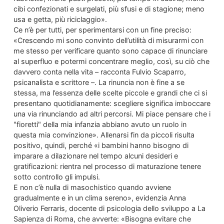
cibi confezionati e surgelati, più sfusi e di stagione; meno
usa e getta, più riciclaggio».
Ce n’è per tutti, per sperimentarsi con un fine preciso:
«Crescendo mi sono convinto dell’utilità di misurarmi con
me stesso per verificare quanto sono capace di rinunciare
al superfluo e potermi concentrare meglio, così, su ciò che
davvero conta nella vita – racconta Fulvio Scaparro,
psicanalista e scrittore –. La rinuncia non è fine a se
stessa, ma l’essenza delle scelte piccole e grandi che ci si
presentano quotidianamente: scegliere significa imboccare
una via rinunciando ad altri percorsi. Mi piace pensare che i
"fioretti" della mia infanzia abbiano avuto un ruolo in
questa mia convinzione». Allenarsi fin da piccoli risulta
positivo, quindi, perché «i bambini hanno bisogno di
imparare a dilazionare nel tempo alcuni desideri e
gratificazioni: rientra nel processo di maturazione tenere
sotto controllo gli impulsi.
E non c’è nulla di masochistico quando avviene
gradualmente e in un clima sereno», evidenzia Anna
Oliverio Ferraris, docente di psicologia dello sviluppo a La
Sapienza di Roma, che avverte: «Bisogna evitare che