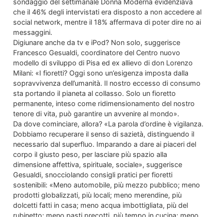
sondaggio del settimanale Donna Moderna evidenziava
che il 46% degli intervistati era disposto a non accedere al
social network, mentre il 18% affermava di poter dire no ai
messaggini.
Digiunare anche da tv e iPod? Non solo, suggerisce
Francesco Gesualdi, coordinatore del Centro nuovo
modello di sviluppo di Pisa ed ex allievo di don Lorenzo
Milani: «I fioretti? Oggi sono un’esigenza imposta dalla
sopravvivenza dell’umanità. Il nostro eccesso di consumo
sta portando il pianeta al collasso. Solo un fioretto
permanente, inteso come ridimensionamento del nostro
tenore di vita, può garantire un avvenire al mondo».
Da dove cominciare, allora? «La parola d’ordine è vigilanza.
Dobbiamo recuperare il senso di sazietà, distinguendo il
necessario dal superfluo. Imparando a dare ai piaceri del
corpo il giusto peso, per lasciare più spazio alla
dimensione affettiva, spirituale, sociale», suggerisce
Gesualdi, snocciolando consigli pratici per fioretti
sostenibili: «Meno automobile, più mezzo pubblico; meno
prodotti globalizzati, più locali; meno merendine, più
dolcetti fatti in casa; meno acqua imbottigliata, più del
rubinetto; meno pasti precotti, più tempo in cucina; meno