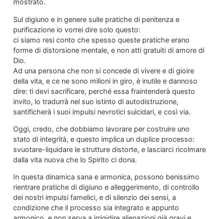
mostrato.
Sul digiuno e in genere sulle pratiche di penitenza e
purificazione io vorrei dire solo questo:
ci siamo resi conto che spesso queste pratiche erano
forme di distorsione mentale, e non atti gratuiti di amore di
Dio.
Ad una persona che non si concede di vivere e di gioire
della vita, e ce ne sono milioni in giro, è inutile e dannoso
dire: ti devi sacrificare, perché essa fraintenderà questo
invito, lo tradurrà nel suo istinto di autodistruzione,
santificherà i suoi impulsi nevrotici suicidari, e così via.
Oggi, credo, che dobbiamo lavorare per costruire uno
stato di integrità, e questo implica un duplice processo:
svuotare-liquidare le strutture distorte, e lasciarci ricolmare
dalla vita nuova che lo Spirito ci dona.
In questa dinamica sana e armonica, possono benissimo
rientrare pratiche di digiuno e alleggerimento, di controllo
dei nostri impulsi famelici, e di silenzio dei sensi, a
condizione che il processo sia integrato e appunto
armonico, e non serva a irrigidire alienazioni già gravi e