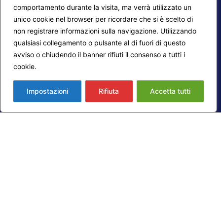
comportamento durante la visita, ma verrà utilizzato un
unico cookie nel browser per ricordare che si è scelto di
non registrare informazioni sulla navigazione. Utilizzando
qualsiasi collegamento o pulsante al di fuori di questo
F.A.Q.
Contatti
avviso o chiudendo il banner rifiuti il consenso a tutti i
cookie.
Maggiori informazioni
Mappa del sito
Calendario corsi
Impostazioni
Rifiuta
Accetta tutti
Progetti Darsi Pace
Privacy Policy
Login redattori
Cookie Policy
Seguici su:
© 2026
Fondazione Marco Guzzi – Darsi Pace
ETS
. Tutti i diritti sono riservati.