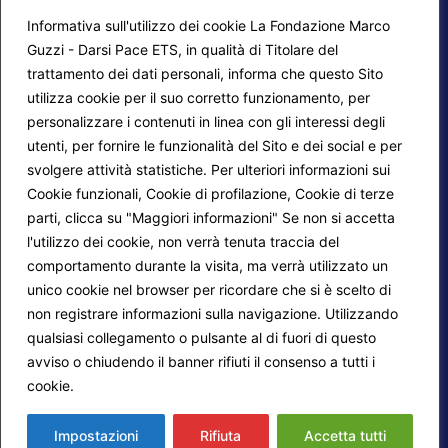
Informativa sull'utilizzo dei cookie La Fondazione Marco
Guzzi - Darsi Pace ETS, in qualità di Titolare del
trattamento dei dati personali, informa che questo Sito
utilizza cookie per il suo corretto funzionamento, per
F.A.Q.
Contatti
personalizzare i contenuti in linea con gli interessi degli
utenti, per fornire le funzionalità del Sito e dei social e per
Mappa del sito
Calendario corsi
svolgere attività statistiche. Per ulteriori informazioni sui
Progetti Darsi Pace
Privacy Policy
Cookie funzionali, Cookie di profilazione, Cookie di terze
parti, clicca su "Maggiori informazioni" Se non si accetta
Login redattori
Cookie Policy
l'utilizzo dei cookie, non verrà tenuta traccia del
comportamento durante la visita, ma verrà utilizzato un
unico cookie nel browser per ricordare che si è scelto di
Seguici su:
non registrare informazioni sulla navigazione. Utilizzando
qualsiasi collegamento o pulsante al di fuori di questo
avviso o chiudendo il banner rifiuti il consenso a tutti i
cookie.
Maggiori informazioni
© 2026
Fondazione Marco Guzzi – Darsi Pace
ETS
. Tutti i diritti sono riservati.
Impostazioni
Rifiuta
Accetta tutti