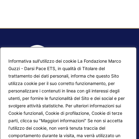
Informativa sull'utilizzo dei cookie La Fondazione Marco
Guzzi - Darsi Pace ETS, in qualità di Titolare del
trattamento dei dati personali, informa che questo Sito
utilizza cookie per il suo corretto funzionamento, per
F.A.Q.
Contatti
personalizzare i contenuti in linea con gli interessi degli
utenti, per fornire le funzionalità del Sito e dei social e per
Mappa del sito
Calendario corsi
svolgere attività statistiche. Per ulteriori informazioni sui
Progetti Darsi Pace
Privacy Policy
Cookie funzionali, Cookie di profilazione, Cookie di terze
parti, clicca su "Maggiori informazioni" Se non si accetta
Login redattori
Cookie Policy
l'utilizzo dei cookie, non verrà tenuta traccia del
comportamento durante la visita, ma verrà utilizzato un