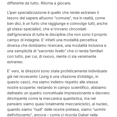
differente da tutto. Ritorna a giocare.
L’iper-specializzazione è quello che rende estraneo il
tesoro del sapere all’uomo “comune”, ma in realtà, come
ben dici, è un furto che raggiunge e coinvolge tutti, anche
gli stessi specialisti, che si trovano circondati
dall’ignoranza di tutte le discipline che non sono il proprio
campo di indagine. E’ infatti una modalità percettiva
diversa che dobbiamo ricercare, una modalità inclusiva e
una semplicità di “secondo livello” che ci renda familiari
con tutto, per cui, di nuovo, niente ci sia veramente
estraneo.
E’ vero, le direzioni sono state profeticamente individuate
già nel novecento (Jung è una citazione d’obbligo, in
questo caso), ma siamo indietro rispetto alle stesse
nostre scoperte: restando in campo scientifico, abbiamo
delineato un quadro concettuale impressionante e davvero
dirompente come la meccanica quantistica, ma nel
pensiero siamo quasi totalmente meccanicistici, al nucleo,
quando siamo “nudi” delle nostre pretese, siamo “uomini
dell’ottocento”, ancora – come ci ricorda Gaber nella