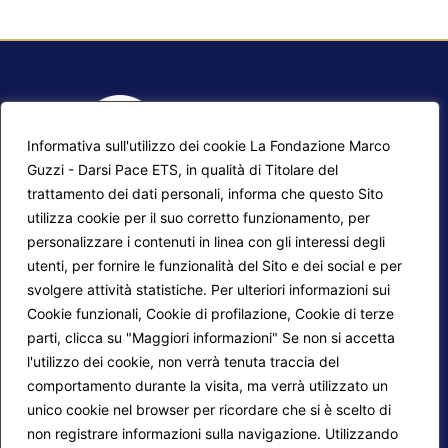
Informativa sull'utilizzo dei cookie La Fondazione Marco
Guzzi - Darsi Pace ETS, in qualità di Titolare del
trattamento dei dati personali, informa che questo Sito
utilizza cookie per il suo corretto funzionamento, per
F.A.Q.
Contatti
personalizzare i contenuti in linea con gli interessi degli
utenti, per fornire le funzionalità del Sito e dei social e per
Mappa del sito
Calendario corsi
svolgere attività statistiche. Per ulteriori informazioni sui
Progetti Darsi Pace
Privacy Policy
Cookie funzionali, Cookie di profilazione, Cookie di terze
parti, clicca su "Maggiori informazioni" Se non si accetta
Login redattori
Cookie Policy
l'utilizzo dei cookie, non verrà tenuta traccia del
comportamento durante la visita, ma verrà utilizzato un
unico cookie nel browser per ricordare che si è scelto di
Seguici su:
non registrare informazioni sulla navigazione. Utilizzando