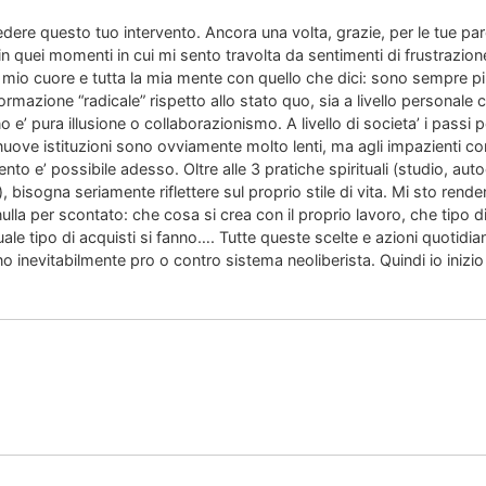
edere questo tuo intervento. Ancora una volta, grazie, per le tue pa
 in quei momenti in cui mi sento travolta da sentimenti di frustrazio
 mio cuore e tutta la mia mente con quello che dici: sono sempre p
rmazione “radicale” rispetto allo stato quo, sia a livello personale ch
 e’ pura illusione o collaborazionismo. A livello di societa’ i passi pe
 nuove istituzioni sono ovviamente molto lenti, ma agli impazienti c
nto e’ possibile adesso. Oltre alle 3 pratiche spirituali (studio, au
, bisogna seriamente riflettere sul proprio stile di vita. Mi sto ren
nulla per scontato: che cosa si crea con il proprio lavoro, che tipo d
uale tipo di acquisti si fanno…. Tutte queste scelte e azioni quoti
ono inevitabilmente pro o contro sistema neoliberista. Quindi io inizio