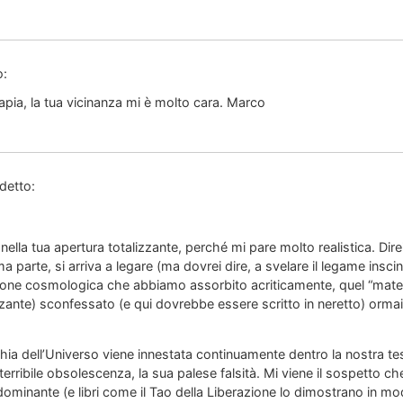
o:
iapia, la tua vicinanza mi è molto cara. Marco
detto:
nella tua apertura totalizzante, perché mi pare molto realistica. Di
ima parte, si arriva a legare (ma dovrei dire, a svelare il legame insc
ione cosmologica che abbiamo assorbito acriticamente, quel “mater
lzante) sconfessato (e qui dovrebbe essere scritto in neretto) or
a dell’Universo viene innestata continuamente dentro la nostra te
terribile obsolescenza, la sua palese falsità. Mi viene il sospetto ch
ominante (e libri come il Tao della Liberazione lo dimostrano in mo