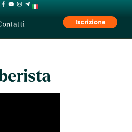
Iscrizione
Contatti
iberista