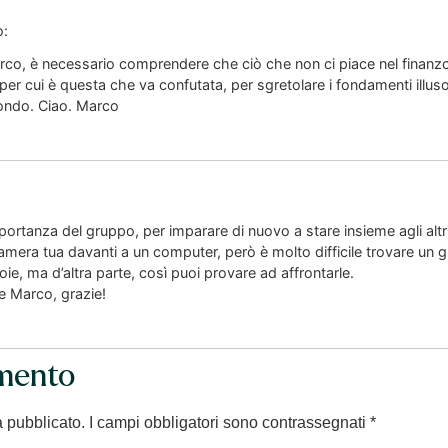
o:
rco, è necessario comprendere che ciò che non ci piace nel finanz
 per cui è questa che va confutata, per sgretolare i fondamenti illusor
mondo. Ciao. Marco
portanza del gruppo, per imparare di nuovo a stare insieme agli alt
n camera tua davanti a un computer, però è molto difficile trovare un
oie, ma d’altra parte, così puoi provare ad affrontarle.
 Marco, grazie!
mento
à pubblicato.
I campi obbligatori sono contrassegnati
*