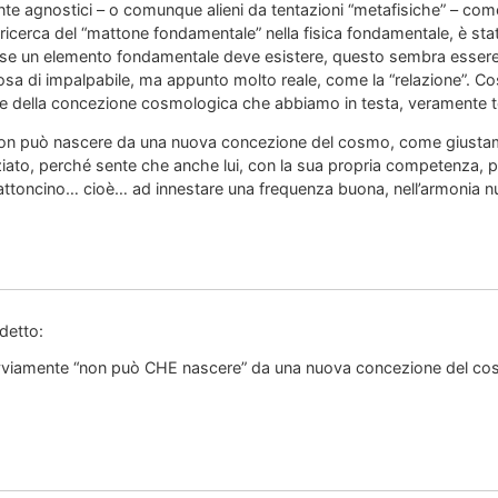
nte agnostici – o comunque alieni da tentazioni “metafisiche” – come
icerca del “mattone fondamentale” nella fisica fondamentale, è st
 se un elemento fondamentale deve esistere, questo sembra esser
a di impalpabile, ma appunto molto reale, come la “relazione”. Co
e della concezione cosmologica che abbiamo in testa, veramente t
n può nascere da una nuova concezione del cosmo, come giustame
ziato, perché sente che anche lui, con la sua propria competenza, può
mattoncino… cioè… ad innestare una frequenza buona, nell’armonia 
detto:
 ovviamente “non può CHE nascere” da una nuova concezione del c