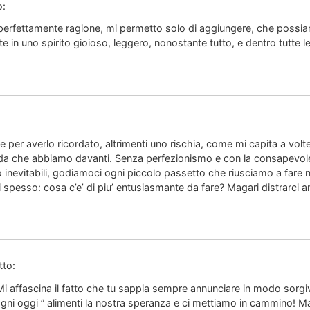
o:
 perfettamente ragione, mi permetto solo di aggiungere, che possi
 in uno spirito gioioso, leggero, nonostante tutto, e dentro tutte le
per averlo ricordato, altrimenti uno rischia, come mi capita a volte,
fida che abbiamo davanti. Senza perfezionismo e con la consapevole
no inevitabili, godiamoci ogni piccolo passetto che riusciamo a fare
i spesso: cosa c’e’ di piu’ entusiasmante da fare? Magari distrarci
tto:
i affascina il fatto che tu sappia sempre annunciare in modo sorgi
ni oggi ” alimenti la nostra speranza e ci mettiamo in cammino! Ma