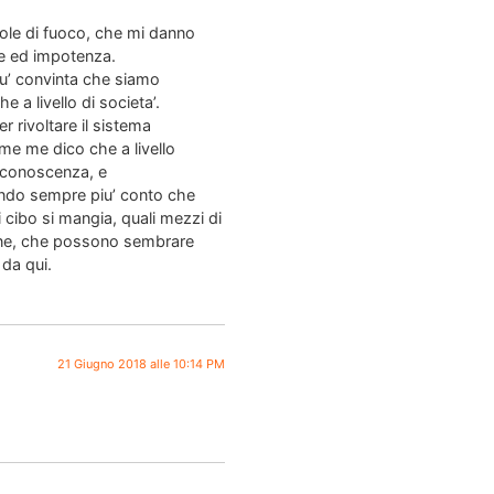
role di fuoco, che mi danno
ne ed impotenza.
iu’ convinta che siamo
e a livello di societa’.
r rivoltare il sistema
ome me dico che a livello
toconoscenza, e
dendo sempre piu’ conto che
i cibo si mangia, quali mezzi di
diane, che possono sembrare
 da qui.
21 Giugno 2018 alle 10:14 PM