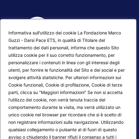
Informativa sull'utilizzo dei cookie La Fondazione Marco
Guzzi - Darsi Pace ETS, in qualità di Titolare del
trattamento dei dati personali, informa che questo Sito
utilizza cookie per il suo corretto funzionamento, per
F.A.Q.
Contatti
personalizzare i contenuti in linea con gli interessi degli
utenti, per fornire le funzionalità del Sito e dei social e per
Mappa del sito
Calendario corsi
svolgere attività statistiche. Per ulteriori informazioni sui
Progetti Darsi Pace
Privacy Policy
Cookie funzionali, Cookie di profilazione, Cookie di terze
parti, clicca su "Maggiori informazioni" Se non si accetta
Login redattori
Cookie Policy
l'utilizzo dei cookie, non verrà tenuta traccia del
comportamento durante la visita, ma verrà utilizzato un
unico cookie nel browser per ricordare che si è scelto di
Seguici su:
non registrare informazioni sulla navigazione. Utilizzando
qualsiasi collegamento o pulsante al di fuori di questo
avviso o chiudendo il banner rifiuti il consenso a tutti i