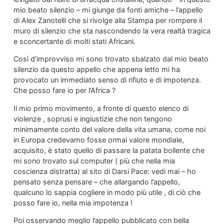
mio beato silenzio – mi giunge da fonti amiche – l’appello
di Alex Zanotelli che si rivolge alla Stampa per rompere il
muro di silenzio che sta nascondendo la vera realtà tragica
e sconcertante di molti stati Africani.
Così d’improvviso mi sono trovato sbalzato dal mio beato
silenzio da questo appello che appena letto mi ha
provocato un immediato senso di rifiuto e di impotenza.
Che posso fare io per l’Africa ?
Il mio primo movimento, a fronte di questo elenco di
violenze , soprusi e ingiustizie che non tengono
minimamente conto del valore della vita umana, come noi
in Europa credevamo fosse ormai valore mondiale,
acquisito, è stato quello di passare la patata bollente che
mi sono trovato sul computer ( più che nella mia
coscienza distratta) al sito di Darsi Pace: vedi mai – ho
pensato senza pensare – che allargando l’appello,
qualcuno lo sappia cogliere in modo più utile , di ciò che
posso fare io, nella mia impotenza !
Poi osservando meglio l’appello pubblicato con bella