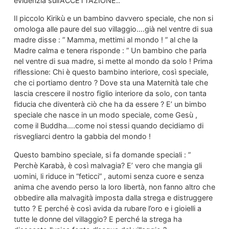
evidenzia sull’ACCETTAZIONE..
Il piccolo Kirikù e un bambino davvero speciale, che non si
omologa alle paure del suo villaggio….già nel ventre di sua
madre disse : ” Mamma, mettimi al mondo ! ” al che la
Madre calma e tenera risponde : ” Un bambino che parla
nel ventre di sua madre, si mette al mondo da solo ! Prima
riflessione: Chi è questo bambino interiore, così speciale,
che ci portiamo dentro ? Dove sta una Maternità tale che
lascia crescere il nostro figlio interiore da solo, con tanta
fiducia che diventerà ciò che ha da essere ? E’ un bimbo
speciale che nasce in un modo speciale, come Gesù ,
come il Buddha….come noi stessi quando decidiamo di
risvegliarci dentro la gabbia del mondo !
Questo bambino speciale, si fa domande speciali : ”
Perchè Karabà, è così malvagia? E’ vero che mangia gli
uomini, li riduce in “feticci” , automi senza cuore e senza
anima che avendo perso la loro libertà, non fanno altro che
obbedire alla malvagità imposta dalla strega e distruggere
tutto ? E perché è così avida da rubare l’oro e i gioielli a
tutte le donne del villaggio? E perché la strega ha