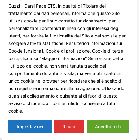
sensi interiori : orecchi e occhi che sentono e ascoltano
Guzzi - Darsi Pace ETS, in qualità di Titolare del
col cuore….come i bambini fiduciosi sanno cogliere …od
trattamento dei dati personali, informa che questo Sito
anche gli adulti, quando ritrovano la loro “nuova innocenza
utilizza cookie per il suo corretto funzionamento, per
“ come nel pensiero di PanniKar, di cui ringrazio per la
personalizzare i contenuti in linea con gli interessi degli
gradita risonanza.
utenti, per fornire le funzionalità del Sito e dei social e per
Grazie a tutti gli interessati alla propria Africa interiore.
Ivano
svolgere attività statistiche. Per ulteriori informazioni sui
Cookie funzionali, Cookie di profilazione, Cookie di terze
parti, clicca su "Maggiori informazioni" Se non si accetta
l'utilizzo dei cookie, non verrà tenuta traccia del
5 Agosto 2017 alle 8:32 AM
Italo
ha detto:
comportamento durante la visita, ma verrà utilizzato un
unico cookie nel browser per ricordare che si è scelto di
non registrare informazioni sulla navigazione. Utilizzando
E’ essenziale che l’Italia assieme agli altri stati europei si
qualsiasi collegamento o pulsante al di fuori di questo
impegnino ad aiutare i popoli africani a creare condizioni di
lavoro e di sviluppo in loco al fine di evitare una situazione
avviso o chiudendo il banner rifiuti il consenso a tutti i
insostenibile e una guera tra poveri
cookie.
Maggiori informazioni
anche in italia dove abbiamo ormai una fetta della
popolazione che vive gia’ sotto la soglia di poverta’.
Impostazioni
Rifiuta
Accetta tutti
Purtroppo abbiamo al governo degli irresponsabili che non
sono in grado di governare il paese e il fenomeno. Gli altri