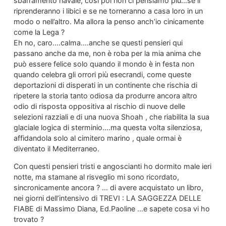
sbarramento navale, cosi poi non ci pensiamo più…se li
riprenderanno i libici e se ne torneranno a casa loro in un
modo o nell’altro. Ma allora la penso anch’io cinicamente
come la Lega ?
Eh no, caro….calma….anche se questi pensieri qui
passano anche da me, non è roba per la mia anima che
può essere felice solo quando il mondo è in festa non
quando celebra gli orrori più esecrandi, come queste
deportazioni di disperati in un continente che rischia di
ripetere la storia tanto odiosa da produrre ancora altro
odio di risposta oppositiva al rischio di nuove delle
selezioni razziali e di una nuova Shoah , che riabilita la sua
glaciale logica di sterminio….ma questa volta silenziosa,
affidandola solo al cimitero marino , quale ormai è
diventato il Mediterraneo.
Con questi pensieri tristi e angoscianti ho dormito male ieri
notte, ma stamane al risveglio mi sono ricordato,
sincronicamente ancora ? … di avere acquistato un libro,
nei giorni dell’intensivo di TREVI : LA SAGGEZZA DELLE
FIABE di Massimo Diana, Ed.Paoline …e sapete cosa vi ho
trovato ?