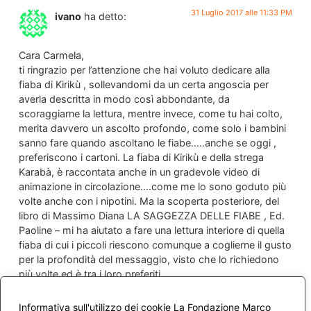
31 Luglio 2017 alle 11:33 PM
ivano
ha detto:
Cara Carmela,
ti ringrazio per l’attenzione che hai voluto dedicare alla
fiaba di Kirikù , sollevandomi da un certa angoscia per
averla descritta in modo così abbondante, da
scoraggiarne la lettura, mentre invece, come tu hai colto,
merita davvero un ascolto profondo, come solo i bambini
sanno fare quando ascoltano le fiabe…..anche se oggi ,
preferiscono i cartoni. La fiaba di Kirikù e della strega
Karabà, è raccontata anche in un gradevole video di
animazione in circolazione….come me lo sono goduto più
volte anche con i nipotini. Ma la scoperta posteriore, del
libro di Massimo Diana LA SAGGEZZA DELLE FIABE , Ed.
Paoline – mi ha aiutato a fare una lettura interiore di quella
fiaba di cui i piccoli riescono comunque a coglierne il gusto
per la profondità del messaggio, visto che lo richiedono
più volte ed è tra i loro preferiti.
Ormai per comprendere la realtà del mondo esteriore,
sempre più ci accorgiamo che vanno sviluppati i nostri
Informativa sull'utilizzo dei cookie La Fondazione Marco