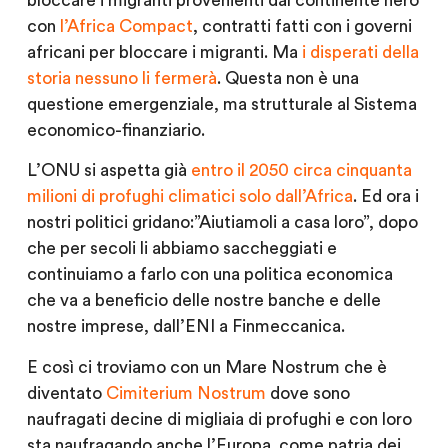
bloccare i migranti provenienti dal continente nero
con
l’Africa Compact
, contratti fatti con i governi
africani per bloccare i migranti. Ma
i disperati della
storia nessuno li fermerà
. Questa non è una
questione emergenziale, ma strutturale al Sistema
economico-finanziario.
L’ONU si aspetta già
entro il 2050 circa cinquanta
milioni di profughi climatici solo dall’Africa
. Ed ora i
nostri politici gridano:”Aiutiamoli a casa loro”, dopo
che per secoli li abbiamo saccheggiati e
continuiamo a farlo con una politica economica
che va a beneficio delle nostre banche e delle
nostre imprese, dall’ENI a Finmeccanica.
E così ci troviamo con un Mare Nostrum che è
diventato
Cimiterium Nostrum
dove sono
naufragati decine di migliaia di profughi e con loro
sta naufragando anche l’Europa come patria dei