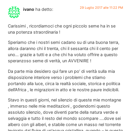
29 Luglio 2017 alle 11:22 PM
ivano
ha detto:
Carissimi , ricordiamoci che ogni piccolo seme ha in se
una potenza straordinaria !
Speriamo che i nostri semi cadano su di una buona terra,
allora daranno chi il trenta, chi il sessanta chi il cento per
uno… grazie a tutti e a che chi ha voluto offrire a questo
speranzoso seme di verità, un AVVENIRE !
Da parte mia desidero qui fare un po’ di verità sulla mia
disposizione interiore verso i problemi che stiamo
portando alla luce, circa la realtà sociale, storica e politica
dell’Africa , le migrazioni in atto e le nostre paure indicibili.
Stavo in questi giorni, nel silenzio di queste mie montagne
, immerso nelle mie meditazioni , godendomi questo
assoluto silenzio, dove diventi parte della natura verde e
selvaggia e tutto il resto del mondo scompare ….dove sei
albero con gli alberi, e stabile come un masso nel torrente
levigato dal fluire di un’acqua cristallina, quando – in questo