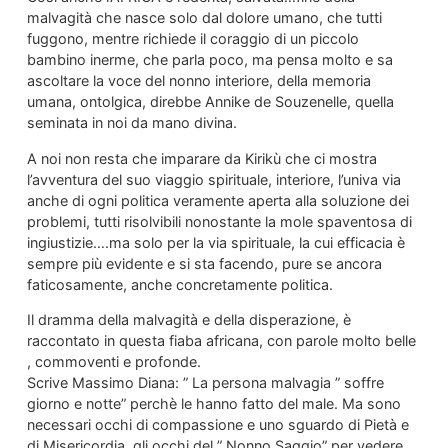
malvagità che nasce solo dal dolore umano, che tutti
fuggono, mentre richiede il coraggio di un piccolo
bambino inerme, che parla poco, ma pensa molto e sa
ascoltare la voce del nonno interiore, della memoria
umana, ontolgica, direbbe Annike de Souzenelle, quella
seminata in noi da mano divina.
A noi non resta che imparare da Kirikù che ci mostra
l’avventura del suo viaggio spirituale, interiore, l’univa via
anche di ogni politica veramente aperta alla soluzione dei
problemi, tutti risolvibili nonostante la mole spaventosa di
ingiustizie….ma solo per la via spirituale, la cui efficacia è
sempre più evidente e si sta facendo, pure se ancora
faticosamente, anche concretamente politica.
Il dramma della malvagità e della disperazione, è
raccontato in questa fiaba africana, con parole molto belle
, commoventi e profonde.
Scrive Massimo Diana: ” La persona malvagia ” soffre
giorno e notte” perchè le hanno fatto del male. Ma sono
necessari occhi di compassione e uno sguardo di Pietà e
di Misericordia. gli occhi del ” Nonno Saggio” per vedere