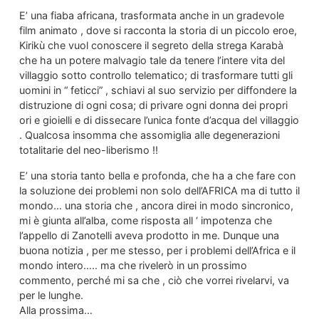
E’ una fiaba africana, trasformata anche in un gradevole
film animato , dove si racconta la storia di un piccolo eroe,
Kirikù che vuol conoscere il segreto della strega Karabà
che ha un potere malvagio tale da tenere l’intere vita del
villaggio sotto controllo telematico; di trasformare tutti gli
uomini in “ feticci” , schiavi al suo servizio per diffondere la
distruzione di ogni cosa; di privare ogni donna dei propri
ori e gioielli e di dissecare l’unica fonte d’acqua del villaggio
. Qualcosa insomma che assomiglia alle degenerazioni
totalitarie del neo-liberismo !!
E’ una storia tanto bella e profonda, che ha a che fare con
la soluzione dei problemi non solo dell’AFRICA ma di tutto il
mondo… una storia che , ancora direi in modo sincronico,
mi è giunta all’alba, come risposta all ‘ impotenza che
l’appello di Zanotelli aveva prodotto in me. Dunque una
buona notizia , per me stesso, per i problemi dell’Africa e il
mondo intero….. ma che rivelerò in un prossimo
commento, perché mi sa che , ciò che vorrei rivelarvi, va
per le lunghe.
Alla prossima…