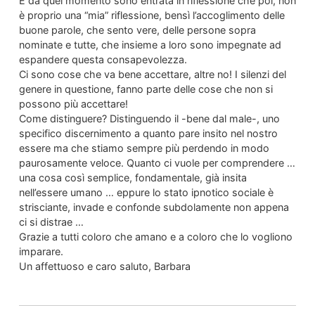
E da quel momento sono entrata in riflessione che poi, non
è proprio una “mia” riflessione, bensì l’accoglimento delle
buone parole, che sento vere, delle persone sopra
nominate e tutte, che insieme a loro sono impegnate ad
espandere questa consapevolezza.
Ci sono cose che va bene accettare, altre no! I silenzi del
genere in questione, fanno parte delle cose che non si
possono più accettare!
Come distinguere? Distinguendo il -bene dal male-, uno
specifico discernimento a quanto pare insito nel nostro
essere ma che stiamo sempre più perdendo in modo
paurosamente veloce. Quanto ci vuole per comprendere …
una cosa così semplice, fondamentale, già insita
nell’essere umano … eppure lo stato ipnotico sociale è
strisciante, invade e confonde subdolamente non appena
ci si distrae …
Grazie a tutti coloro che amano e a coloro che lo vogliono
imparare.
Un affettuoso e caro saluto, Barbara