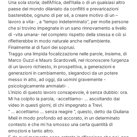
Una sola storia; dell’Africa, dell’Italia o di un qualsiasi altro
paese del mondo dilaniato da conflitti e prevaricazioni
basterebbe, ognuno di per sé, a creare motivo di un –
lavoro a vita- , a “tempo indeterminato”, per molte persone
che si trovino impegnate in un sano rinnovamento a livello
di -vita umana- nel completo rispetto della stessa e ciò si
rifletterebbe in modo naturale anche nell’ambiente.
Finalmente al di fuori dei soprusi.
Traggo una limpida focalizzazione nelle parole, insieme, di
Marco Guzzi e Mauro Scardovelli, nel riconoscere l’urgenza
di un lavoro richiesto, in prospettiva, a generazioni e
generazioni in cambiamento, slegandoci da un potere
messo in atto, ad oggi, da uomini gravemente -
psicologicamente ammalati- .
L’inizio di questo lavoro consapevole, è senza dubbio: ora.
Mi ha colpito la parola, -accettiamo- … ascoltando dai
video in questi giorni, di chi impegnato a Trevi.
“ … accettiamo … senza reagire “, questo, detto da Giuliana
Mieli in modo profondo ed accorato, in un determinato
contesto e che mi ha smosso una certa quantità di
emozioni e tanto altro.