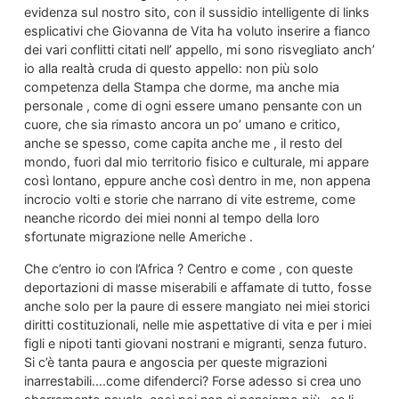
evidenza sul nostro sito, con il sussidio intelligente di links
esplicativi che Giovanna de Vita ha voluto inserire a fianco
dei vari conflitti citati nell’ appello, mi sono risvegliato anch’
io alla realtà cruda di questo appello: non più solo
competenza della Stampa che dorme, ma anche mia
personale , come di ogni essere umano pensante con un
cuore, che sia rimasto ancora un po’ umano e critico,
anche se spesso, come capita anche me , il resto del
mondo, fuori dal mio territorio fisico e culturale, mi appare
così lontano, eppure anche così dentro in me, non appena
incrocio volti e storie che narrano di vite estreme, come
neanche ricordo dei miei nonni al tempo della loro
sfortunate migrazione nelle Americhe .
Che c’entro io con l’Africa ? Centro e come , con queste
deportazioni di masse miserabili e affamate di tutto, fosse
anche solo per la paure di essere mangiato nei miei storici
diritti costituzionali, nelle mie aspettative di vita e per i miei
figli e nipoti tanti giovani nostrani e migranti, senza futuro.
Si c’è tanta paura e angoscia per queste migrazioni
inarrestabili….come difenderci? Forse adesso si crea uno