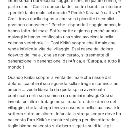
impersonata dal vecchio saggio e che , in quanto nonno, è
parte di noi ! Così la domanda del nostro bambino interiore
: perchè tanto male nel mondo ? Perchè Karabà è cattiva ?
Così, trova quella risposta che solo i piccoli e i semplici
possono conoscere: ” Perchè- risponde il saggio nonno, le
hanno fatto del male. Soffre notte e giorno perchè uomini
malvagi le hanno conficcato una spina avvelenata nella
colonna vertebrale ” – Cosi Kirikù scopre che Il male che
rende infelice la vita del villaggio. Essi nasce dal dolore
ricevuto dal male , che se non curato, si trasmette di
generazione in generazione, dall’Africa, all’Europa, a tutto il
mondo !
Quando Kirikù scopre la verità del male che nasce dal
dolore….cambia il suo sguardo sulla strega e comincia ad
amarla ….vuole liberarla da quella spina avvelenata
conficcata nella sua schiena da uomini malvagi. Così si
inventa un altro stratagemma : ruba l’oro delle donne del
villaggio, che la strega teneva nascosto nella sua casa e lo
sotterra sotto un albero. Infuriata la strega scopre dove ha
nascosto l’oro Kirikù e mentre si piega per dissotterrarlo ,
l’agile bimbo nascosto sull’albero si getta su di lei e gli