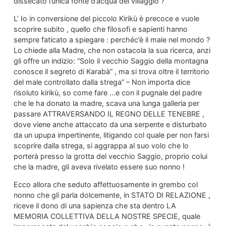
dissecato l’unica fonte d’acqua del villaggio ?
L’ Io in conversione del piccolo Kirikù è precoce e vuole
scoprire subito , quello che filosofi e sapienti hanno
sempre faticato a spiegare : perchéc’è il male nel mondo ?
Lo chiede alla Madre, che non ostacola la sua ricerca, anzi
gli offre un indizio: “Solo il vecchio Saggio della montagna
conosce il segreto di Karabà” , ma si trova oltre il territorio
del male controllato dalla strega” – Non importa dice
risoluto kirikù, so come fare …e con il pugnale del padre
che le ha donato la madre, scava una lunga galleria per
passare ATTRAVERSANDO IL REGNO DELLE TENEBRE ,
dove viene anche attaccato da una serpente e disturbato
da un upupa impertinente, litigando col quale per non farsi
scoprire dalla strega, si aggrappa al suo volo che lo
porterà presso la grotta del vecchio Saggio, proprio colui
che la madre, gli aveva rivelato essere suo nonno !
Ecco allora che seduto affettuosamente in grembo col
nonno che gli parla dolcemente, in STATO DI RELAZIONE ,
riceve il dono di una sapienza che sta dentro LA
MEMORIA COLLETTIVA DELLA NOSTRE SPECIE, quale