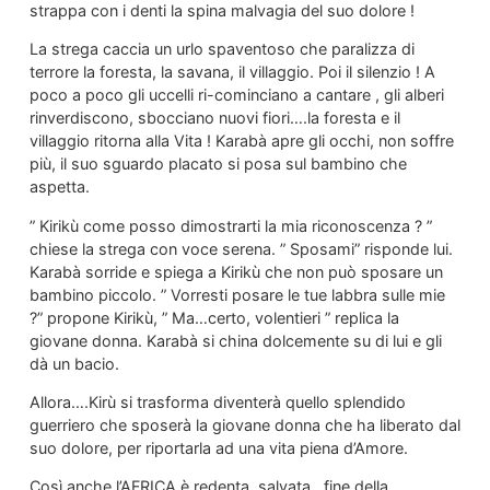
strappa con i denti la spina malvagia del suo dolore !
La strega caccia un urlo spaventoso che paralizza di
terrore la foresta, la savana, il villaggio. Poi il silenzio ! A
poco a poco gli uccelli ri-cominciano a cantare , gli alberi
rinverdiscono, sbocciano nuovi fiori….la foresta e il
villaggio ritorna alla Vita ! Karabà apre gli occhi, non soffre
più, il suo sguardo placato si posa sul bambino che
aspetta.
” Kirikù come posso dimostrarti la mia riconoscenza ? ”
chiese la strega con voce serena. ” Sposami” risponde lui.
Karabà sorride e spiega a Kirikù che non può sposare un
bambino piccolo. ” Vorresti posare le tue labbra sulle mie
?” propone Kirikù, ” Ma…certo, volentieri ” replica la
giovane donna. Karabà si china dolcemente su di lui e gli
dà un bacio.
Allora….Kirù si trasforma diventerà quello splendido
guerriero che sposerà la giovane donna che ha liberato dal
suo dolore, per riportarla ad una vita piena d’Amore.
Così anche l’AFRICA è redenta, salvata…fine della