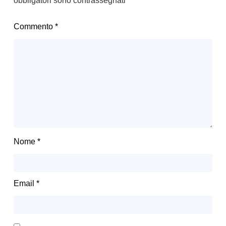
obbligatori sono contrassegnati
*
Commento
*
Nome
*
Email
*