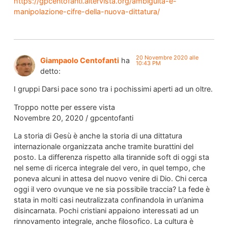
https://gpcentofanti.altervista.org/ambiguita-e-
manipolazione-cifre-della-nuova-dittatura/
20 Novembre 2020 alle
Giampaolo Centofanti
ha
10:43 PM
detto:
I gruppi Darsi pace sono tra i pochissimi aperti ad un oltre.
Troppo notte per essere vista
Novembre 20, 2020 / gpcentofanti
La storia di Gesù è anche la storia di una dittatura
internazionale organizzata anche tramite burattini del
posto. La differenza rispetto alla tirannide soft di oggi sta
nel seme di ricerca integrale del vero, in quel tempo, che
poneva alcuni in attesa del nuovo venire di Dio. Chi cerca
oggi il vero ovunque ve ne sia possibile traccia? La fede è
stata in molti casi neutralizzata confinandola in un’anima
disincarnata. Pochi cristiani appaiono interessati ad un
rinnovamento integrale, anche filosofico. La cultura è