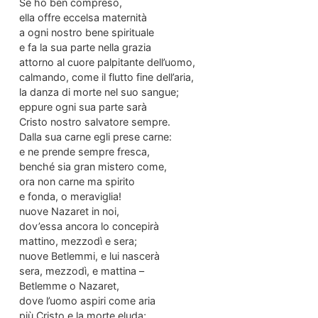
Se ho ben compreso,
ella offre eccelsa maternità
a ogni nostro bene spirituale
e fa la sua parte nella grazia
attorno al cuore palpitante dell’uomo,
calmando, come il flutto fine dell’aria,
la danza di morte nel suo sangue;
eppure ogni sua parte sarà
Cristo nostro salvatore sempre.
Dalla sua carne egli prese carne:
e ne prende sempre fresca,
benché sia gran mistero come,
ora non carne ma spirito
e fonda, o meraviglia!
nuove Nazaret in noi,
dov’essa ancora lo concepirà
mattino, mezzodì e sera;
nuove Betlemmi, e lui nascerà
sera, mezzodì, e mattina –
Betlemme o Nazaret,
dove l’uomo aspiri come aria
più Cristo e la morte eluda;