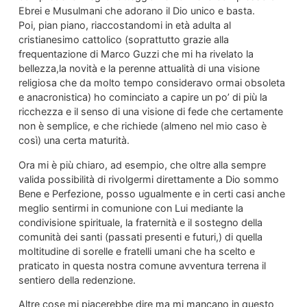
Ebrei e Musulmani che adorano il Dio unico e basta.
Poi, pian piano, riaccostandomi in età adulta al
cristianesimo cattolico (soprattutto grazie alla
frequentazione di Marco Guzzi che mi ha rivelato la
bellezza,la novità e la perenne attualità di una visione
religiosa che da molto tempo consideravo ormai obsoleta
e anacronistica) ho cominciato a capire un po’ di più la
ricchezza e il senso di una visione di fede che certamente
non è semplice, e che richiede (almeno nel mio caso è
così) una certa maturità.
Ora mi è più chiaro, ad esempio, che oltre alla sempre
valida possibilità di rivolgermi direttamente a Dio sommo
Bene e Perfezione, posso ugualmente e in certi casi anche
meglio sentirmi in comunione con Lui mediante la
condivisione spirituale, la fraternità e il sostegno della
comunità dei santi (passati presenti e futuri,) di quella
moltitudine di sorelle e fratelli umani che ha scelto e
praticato in questa nostra comune avventura terrena il
sentiero della redenzione.
Altre cose mi piacerebbe dire ma mi mancano in questo