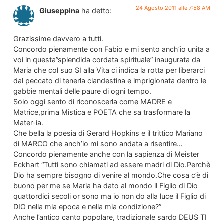
24 Agosto 2011 alle 7:58 AM
Giuseppina
ha detto:
Grazissime davvero a tutti.
Concordo pienamente con Fabio e mi sento anch’io unita a
voi in questa”splendida cordata spirituale” inaugurata da
Maria che col suo SI alla Vita ci indica la rotta per liberarci
dal peccato di tenerla clandestina e imprigionata dentro le
gabbie mentali delle paure di ogni tempo.
Solo oggi sento di riconoscerla come MADRE e
Matrice,prima Mistica e POETA che sa trasformare la
Mater-ia.
Che bella la poesia di Gerard Hopkins e il trittico Mariano
di MARCO che anch’io mi sono andata a risentire…
Concordo pienamente anche con la sapienza di Meister
Eckhart “Tutti sono chiamati ad essere madri di Dio.Perchè
Dio ha sempre bisogno di venire al mondo.Che cosa c’è di
buono per me se Maria ha dato al mondo il Figlio di Dio
quattordici secoli or sono ma io non do alla luce il Figlio di
DIO nella mia epoca e nella mia condizione?”
Anche l’antico canto popolare, tradizionale sardo DEUS TI