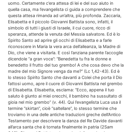
uomo. Certamente c’era attesa di lei e del suo aiuto in
quella casa, ma l’evangelista ci guida a comprendere che
questa attesa rimanda ad un’altra, più profonda. Zaccaria,
Elisabetta e il piccolo Giovanni Battista sono, infatti, il
simbolo di tutti i giusti di Israele, il cui cuore, ricco di
speranza, attende la venuta del Messia salvatore. Ed è lo
Spirito Santo ad aprire gli occhi di Elisabetta e a farle
riconoscere in Maria la vera arca dell’alleanza, la Madre di
Dio, che viene a visitarla. E così l’anziana parente l’accoglie
dicendole “a gran voce”: “Benedetta tu fra le donne e
benedetto il frutto del tuo grembo! A che cosa devo che la
madre del mio Signore venga da me?” (Lc 1,42-43). Ed è
lo stesso Spirito Santo che davanti a Colei che porta il Dio
fattosi uomo, apre il cuore di Giovanni Battista nel grembo
di Elisabetta. Elisabetta, esclama: “Ecco, appena il tuo
saluto è giunto ai miei orecchi, il bambino ha sussultato di
gioia nel mio grembo” (v. 44). Qui l’evangelista Luca usa il
termine “skirtan”, cioè “saltellare”, lo stesso termine che
troviamo in una delle antiche traduzioni greche dell’Antico
Testamento per descrivere la danza del Re Davide davanti
all’arca santa che è tornata finalmente in patria (2Sam