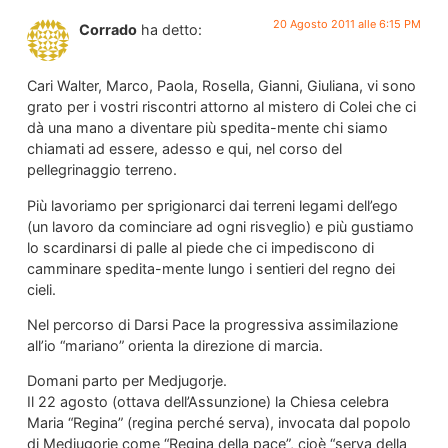
20 Agosto 2011 alle 6:15 PM
Corrado
ha detto:
Cari Walter, Marco, Paola, Rosella, Gianni, Giuliana, vi sono
grato per i vostri riscontri attorno al mistero di Colei che ci
dà una mano a diventare più spedita-mente chi siamo
chiamati ad essere, adesso e qui, nel corso del
pellegrinaggio terreno.
Più lavoriamo per sprigionarci dai terreni legami dell’ego
(un lavoro da cominciare ad ogni risveglio) e più gustiamo
lo scardinarsi di palle al piede che ci impediscono di
camminare spedita-mente lungo i sentieri del regno dei
cieli.
Nel percorso di Darsi Pace la progressiva assimilazione
all’io “mariano” orienta la direzione di marcia.
Domani parto per Medjugorje.
Il 22 agosto (ottava dell’Assunzione) la Chiesa celebra
Maria “Regina” (regina perché serva), invocata dal popolo
di Medjugorje come “Regina della pace”, cioè “serva della