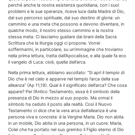
perché anche la nostra esistenza quotidiana, con i suoi
problemi e le sue speranze, riceve luce dalla Madre di Dio,
dal suo percorso spirituale, dal suo destino di gloria: un
cammino e una meta che possono e devono diventare, in
qualche modo, il nostro stesso cammino e la nostra
stessa meta. Ci lasciamo guidare dai brani della Sacra
Scrittura che la liturgia oggi ci propone. Vorrei
soffermarmi, in particolare, su un’immagine che troviamo
nella prima lettura, tratta dall’Apocalisse, e alla quale fa eco
il vangelo di Luca: cioè, quella dell’arca.
Nella prima lettura, abbiamo ascoltato: “Si aprì il tempio di
Dio che è nel cielo e apparve nel tempio l’arca della sua
alleanza” (Ap 11,19). Qual è il significato dell’arca? Che cosa
appare? Per l’Antico Testamento, essa è il simbolo della
presenza di Dio in mezzo al suo popolo. Ma ormai il
simbolo ha ceduto il posto alla realtà. Così il Nuovo
Testamento ci dice che la vera arca dell’alleanza è una
persona viva e concreta: è la Vergine Maria. Dio non abita
in un mobile, Dio abita in una persona, in un cuore: Maria,
Colei che ha portato nel suo grembo il Figlio eterno di Dio