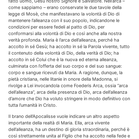
fatto uomo, Gesù nostro Signore e Salvatore. Nell’arca –
come sappiamo – erano conservate le due tavole della
legge di Mosè, che manifestavano la volontà di Dio di
mantenere l’alleanza con il suo popolo, indicandone le
condizioni per essere fedeli al patto di Dio, per
conformarsi alla volontà di Dio e così anche alla nostra
verità profonda. Maria è l’arca dell’alleanza, perché ha
accolto in sé Gesù; ha accolto in sé la Parola vivente, tutto
il contenuto della volontà di Dio, della verità di Dio; ha
accolto in sé Colui che è la nuova ed eterna alleanza,
culminata con l’offerta del suo corpo e del suo sangue:
corpo e sangue ricevuti da Maria. A ragione, dunque, la
pietà cristiana, nelle litanie in onore della Madonna, si
rivolge a Lei invocandola come Foederis Arca, ossia “arca
dell’alleanza”, arca della presenza di Dio, arca dell’alleanza
d’amore che Dio ha voluto stringere in modo definitivo con
tutta l’umanità in Cristo.
Il brano dell’Apocalisse vuole indicare un altro aspetto
importante della realtà di Maria. Ella, arca vivente
dell’alleanza, ha un destino di gloria straordinaria, perché è
così strettamente unita al Figlio che ha accolto nella fede e