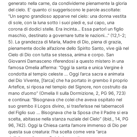
generato nella carne, da condividerne pienamente la gloria
del cielo. E’ quanto ci suggeriscono le parole ascoltate:
“Un segno grandioso apparve nel cielo: una donna vestita
di sole, con la luna sotto i suoi piedi e, sul capo, una
corona di dodici stelle. Era incinta… Essa partorì un figlio
maschio, destinato a governare tutte le nazioni…” (12,1-2;
5). La grandezza di Maria, Madre di Dio, piena di grazia,
pienamente docile all’azione dello Spirito Santo, vive già nel
Cielo di Dio con tutta se stessa, anima e corpo. San
Giovanni Damasceno riferendosi a questo mistero in una
famosa Omelia afferma: “Oggi la santa e unica Vergine è
condotta al tempio celeste … Oggi l’arca sacra e animata
del Dio Vivente, [l’arca] che ha portato in grembo il proprio
Artefice, si riposa nel tempio del Signore, non costruito da
mano d’uomo” (Omelia II sulla Dormizione, 2, PG 96, 723)
e continua: “Bisognava che colei che aveva ospitato nel
suo grembo il Logos divino, si trasferisse nei tabernacoli
del Figlio suo … Bisognava che la Sposa che il Padre si era
scelta, abitasse nella stanza nuziale del Cielo” (ibid., 14, PG
96, 742). Oggi la Chiesa canta l’amore immenso di Dio per
questa sua creatura: l’ha scelta come vera “arca