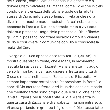
dell’alleanza”, come Colei che continua a generare e a
donare Cristo Salvatore all’umanità, come Colei che in cielo
condivide la pienezza della gloria e gode della felicità
stessa di Dio e, nello stesso tempo, invita anche noi a
divenire, nel nostro modo modesto, “arca” nella quale è
presente la Parola di Dio, che è trasformata e vivificata
dalla sua presenza, luogo della presenza di Dio, affinché
gli uomini possano incontrare nell’altro uomo la vicinanza
di Dio e così vivere in comunione con Dio e conoscere la
realtà del Cielo.
Il vangelo di Luca appena ascoltato (cfr Lc 1,39-56), ci
mostra quest’arca vivente, che è Maria, in movimento:
lasciata la sua casa di Nazaret, Maria si mette in viaggio
verso la montagna per raggiungere in fretta una città di
Giuda e recarsi nella casa di Zaccaria e di Elisabetta. Mi
sembra importante sottolineare l’espressione “in fretta”: le
cose di Dio meritano fretta, anzi le uniche cose del mondo
che meritano fretta sono proprio quelle di Dio, che hanno
la vera urgenza per la nostra vita. Allora Maria entra in
questa casa di Zaccaria e di Elisabetta, ma non entra sola.
Vi entra portando in grembo il figlio, che è Dio stesso fatto