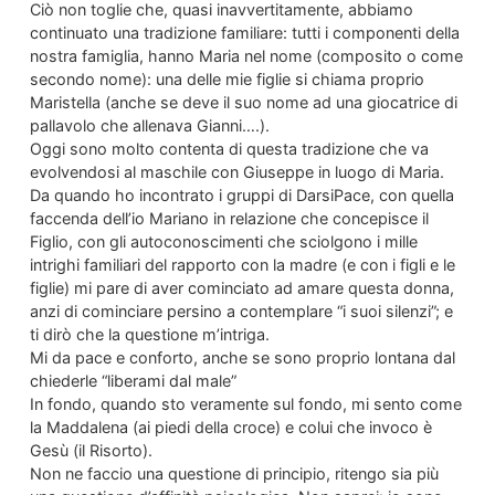
Ciò non toglie che, quasi inavvertitamente, abbiamo
continuato una tradizione familiare: tutti i componenti della
nostra famiglia, hanno Maria nel nome (composito o come
secondo nome): una delle mie figlie si chiama proprio
Maristella (anche se deve il suo nome ad una giocatrice di
pallavolo che allenava Gianni….).
Oggi sono molto contenta di questa tradizione che va
evolvendosi al maschile con Giuseppe in luogo di Maria.
Da quando ho incontrato i gruppi di DarsiPace, con quella
faccenda dell’io Mariano in relazione che concepisce il
Figlio, con gli autoconoscimenti che sciolgono i mille
intrighi familiari del rapporto con la madre (e con i figli e le
figlie) mi pare di aver cominciato ad amare questa donna,
anzi di cominciare persino a contemplare “i suoi silenzi”; e
ti dirò che la questione m’intriga.
Mi da pace e conforto, anche se sono proprio lontana dal
chiederle “liberami dal male”
In fondo, quando sto veramente sul fondo, mi sento come
la Maddalena (ai piedi della croce) e colui che invoco è
Gesù (il Risorto).
Non ne faccio una questione di principio, ritengo sia più