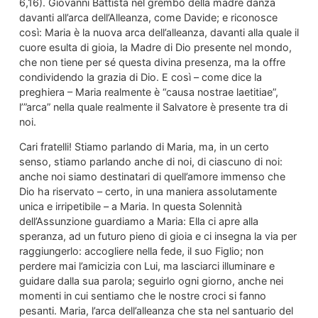
6,16). Giovanni Battista nel grembo della madre danza
davanti all’arca dell’Alleanza, come Davide; e riconosce
così: Maria è la nuova arca dell’alleanza, davanti alla quale il
cuore esulta di gioia, la Madre di Dio presente nel mondo,
che non tiene per sé questa divina presenza, ma la offre
condividendo la grazia di Dio. E così – come dice la
preghiera – Maria realmente è “causa nostrae laetitiae”,
l’”arca” nella quale realmente il Salvatore è presente tra di
noi.
Cari fratelli! Stiamo parlando di Maria, ma, in un certo
senso, stiamo parlando anche di noi, di ciascuno di noi:
anche noi siamo destinatari di quell’amore immenso che
Dio ha riservato – certo, in una maniera assolutamente
unica e irripetibile – a Maria. In questa Solennità
dell’Assunzione guardiamo a Maria: Ella ci apre alla
speranza, ad un futuro pieno di gioia e ci insegna la via per
raggiungerlo: accogliere nella fede, il suo Figlio; non
perdere mai l’amicizia con Lui, ma lasciarci illuminare e
guidare dalla sua parola; seguirlo ogni giorno, anche nei
momenti in cui sentiamo che le nostre croci si fanno
pesanti. Maria, l’arca dell’alleanza che sta nel santuario del