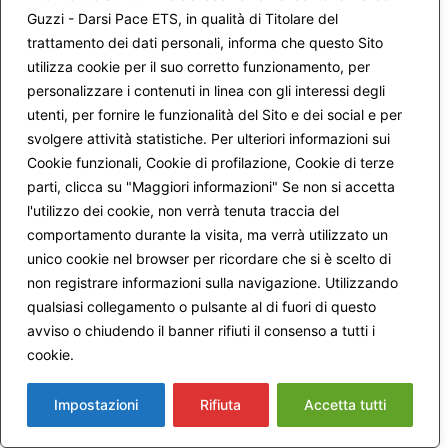
Nel descrivere l’immagine della Pietà custodita nel
Guzzi - Darsi Pace ETS, in qualità di Titolare del
Santuario, il Papa ha sottolineato la particolarità della
trattamento dei dati personali, informa che questo Sito
posizione del Crocifisso che giace con il capo verso
utilizza cookie per il suo corretto funzionamento, per
destra, così che la ferita del costato è nascosta. “A me
personalizzare i contenuti in linea con gli interessi degli
sembra che in tale rappresentazione si nasconda un
utenti, per fornire le funzionalità del Sito e dei social e per
profondo significato” – ha detto il Papa – “Nell’immagine
svolgere attività statistiche. Per ulteriori informazioni sui
miracolosa di Etzelsbach i cuori di Gesù e di sua Madre
sono rivolti l’uno verso l’altro; s’avvicinano l’uno all’altro. Si
Cookie funzionali, Cookie di profilazione, Cookie di terze
scambiano a vicenda il loro amore (…). Nel cuore di Maria
parti, clicca su "Maggiori informazioni" Se non si accetta
c’è lo spazio per l’amore che il suo Figlio divino vuole
l'utilizzo dei cookie, non verrà tenuta traccia del
donare al mondo”.
comportamento durante la visita, ma verrà utilizzato un
“Non è l’autorealizzazione a compiere il vero sviluppo della
unico cookie nel browser per ricordare che si è scelto di
persona” – ha affermato il Pontefice – “cosa che oggi viene
non registrare informazioni sulla navigazione. Utilizzando
proposta come modello della vita moderna, ma che può
qualsiasi collegamento o pulsante al di fuori di questo
facilmente mutarsi in una forma di egoismo raffinato. È
avviso o chiudendo il banner rifiuti il consenso a tutti i
piuttosto l’atteggiamento del dono di sé, che si orienta
cookie.
Maggiori informazioni
verso il cuore di Maria e con ciò anche verso il cuore del
Redentore”.
Impostazioni
Rifiuta
Accetta tutti
“In Maria, Dio ha fatto concorrere tutto al bene e non
cessa di far sì che, attraverso Maria, il bene si diffonda