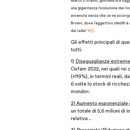
Marco D’Eramo, giornalista e saggi
una gigantesca rivoluzione dei ricc
avvenuta senza che ce ne accorges
Brown, dove l’aggettivo
stealth
è 
dai radar”»
[1]
.
Gli effetti principali di qu
tutti:
1)
Diseguaglianze estreme
Oxfam 2022, nei quali «si o
(+119%), in termini reali, d
6 volte lo stock di ricchezz
mondo».
2) Aumento esponenziale 
un totale di 5,6 milioni di i
relativa ..