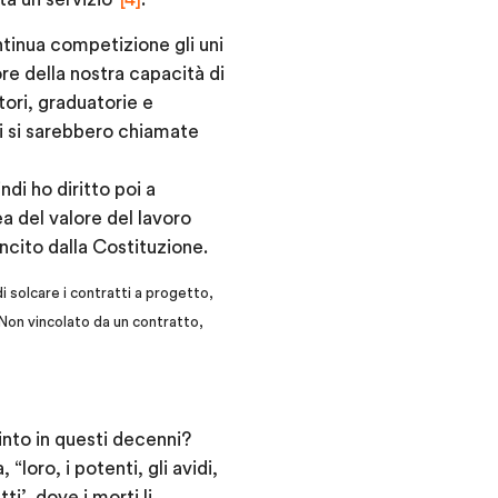
ntinua competizione gli uni
re della nostra capacità di
tori, graduatorie e
mpi si sarebbero chiamate
di ho diritto poi a
a del valore del lavoro
ncito dalla Costituzione.
di solcare i contratti a progetto,
. Non vincolato da un contratto,
into in questi decenni?
oro, i potenti, gli avidi,
ti’, dove i morti li