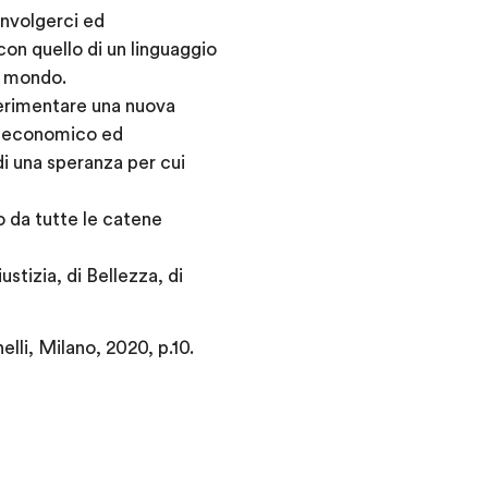
involgerci ed
 con quello di un linguaggio
l mondo.
perimentare una nuova
to economico ed
di una speranza per cui
o da tutte le catene
stizia, di Bellezza, di
nelli, Milano, 2020, p.10.