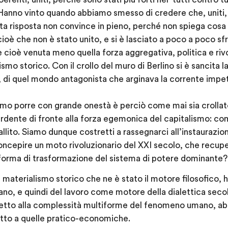
Hanno vinto quando abbiamo smesso di credere che, uniti, 
 risposta non convince in pieno, perché non spiega cosa 
cioè che non è stato unito, e si è lasciato a poco a poco s
 cioè venuta meno quella forza aggregativa, politica e rivo
smo storico. Con il crollo del muro di Berlino si è sancita la
 di quel mondo antagonista che arginava la corrente impe
o porre con grande onestà è perciò come mai sia crollato
erdente di fronte alla forza egemonica del capitalismo: co
llito. Siamo dunque costretti a rassegnarci all’instaurazi
oncepire un moto rivoluzionario del XXI secolo, che recuperi
 forma di trasformazione del sistema di potere dominante?
l materialismo storico che ne è stato il motore filosofico, 
ano, e quindi del lavoro come motore della dialettica seco
spetto alla complessità multiforme del fenomeno umano, ab
etto a quelle pratico-economiche.