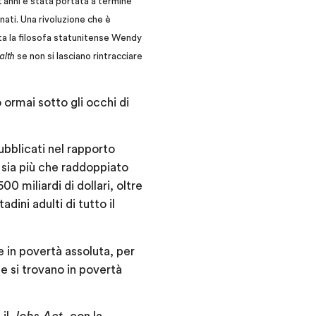
nt’anni è stata portata a termine
nati. Una rivoluzione che è
ta la filosofa statunitense Wendy
alth
se non si lasciano rintracciare
o ormai sotto gli occhi di
pubblicati nel rapporto
i sia più che raddoppiato
00 miliardi di dollari, oltre
dini adulti di tutto il
ie in povertà assoluta, per
e si trovano in povertà