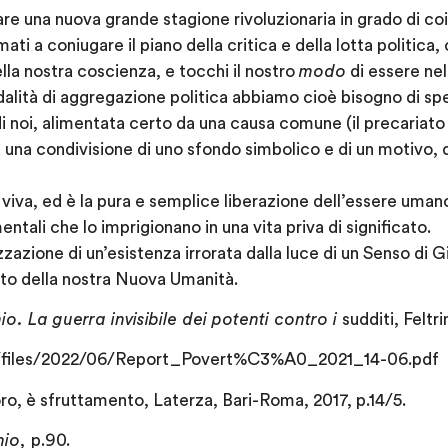
are una nuova grande stagione rivoluzionaria in grado di co
ti a coniugare il piano della critica e della lotta politica,
ella nostra coscienza, e tocchi il nostro
modo
di essere ne
dalità di aggregazione politica abbiamo cioè bisogno di s
di noi, alimentata certo da una causa comune (il precaria
 una condivisione di uno sfondo simbolico e di un motivo, 
iva, ed è la pura e semplice liberazione dell’essere uman
tali che lo imprigionano in una vita priva di significato.
zazione di un’esistenza irrorata dalla luce di un Senso di Giu
olto della nostra Nuova Umanità.
o. La guerra invisibile dei potenti contro i
sudditi, Feltri
it/files/2022/06/Report_Povert%C3%A0_2021_14-06.pdf
o, è sfruttamento, Laterza, Bari-Roma, 2017, p.14/5.
nio,
p.90.