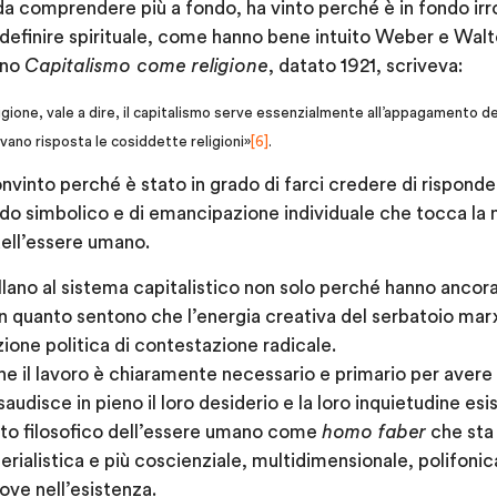
 da comprendere più a fondo, ha vinto perché è in fondo irr
finire spirituale, come hanno bene intuito Weber e Walter
ono
Capitalismo come religione
, datato 1921, scriveva:
igione, vale a dire, il capitalismo serve essenzialmente all’appagamento d
avano risposta le cosiddette religioni»
[6]
.
onvinto perché è stato in grado di farci credere di risponder
do simbolico e di emancipazione individuale che tocca la 
dell’essere umano.
bellano al sistema capitalistico non solo perché hanno ancora
n quanto sentono che l’energia creativa del serbatoio marx
zione politica di contestazione radicale.
che il lavoro è chiaramente necessario e primario per avere
udisce in pieno il loro desiderio e la loro inquietudine esi
nto filosofico dell’essere umano come
homo faber
che sta 
rialistica e più coscienziale, multidimensionale, polifoni
ove nell’esistenza.