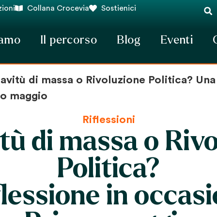
ioni
Collana Crocevia
Sostienici
iamo
Il percorso
Blog
Eventi
avitù di massa o Rivoluzione Politica? Una 
mo maggio
Riflessioni
tù di massa o Riv
Politica?
flessione in occasi