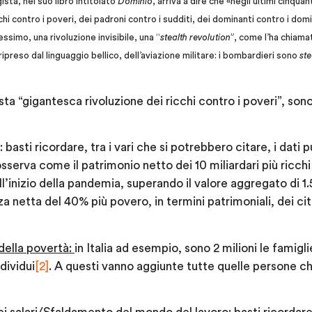
sta, nel suo libro intitolato
Dominio
, arriva a dire che «negli ultimi cinqua
hi contro i poveri, dei padroni contro i sudditi, dei dominanti contro i domi
simo, una rivoluzione invisibile, una “
stealth revolution”
, come l’ha chiama
ripreso dal linguaggio bellico, dell’aviazione militare: i bombardieri sono
ste
esta “gigantesca rivoluzione dei ricchi contro i poveri”, son
: basti ricordare, tra i vari che si potrebbero citare, i dati 
sserva come il patrimonio netto dei 10 miliardari più ricch
all’inizio della pandemia, superando il valore aggregato di 1.5
a netta del 40% più povero, in termini patrimoniali, dei citta
della povertà:
in Italia ad esempio, sono 2 milioni le famigl
ndividui
[2]
. A questi vanno aggiunte tutte quelle persone ch