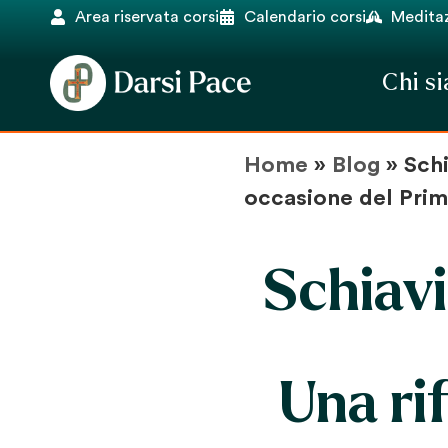
Area riservata corsi
Calendario corsi
Meditaz
Chi s
Home
»
Blog
»
Schi
occasione del Pri
Schiavi
Una ri