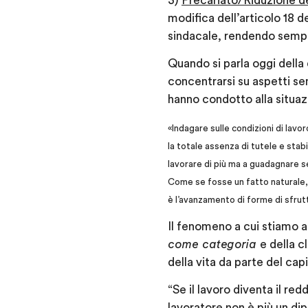
3)
Precariato/Riduzione de
modifica dell’articolo 18 d
sindacale, rendendo sempre
Quando si parla oggi della
concentrarsi su aspetti se
hanno condotto alla situaz
«Indagare sulle condizioni di lavor
la totale assenza di tutele e stab
lavorare di più ma a guadagnare 
Come se fosse un fatto naturale, in
è l’avanzamento di forme di sfr
Il fenomeno a cui stiamo 
come categoria
e della c
della vita da parte del capi
“Se il lavoro diventa il red
lavoratore non è più un di