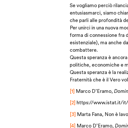
Se vogliamo perciò rilanci
entusiasmarci, siamo chiama
che parli alle profondità d
Per unirci in una nuova mo
forma di connessione fra 
esistenziale), ma anche da
combattere.
Questa speranza è ancora v
politiche, economiche e men
Questa speranza è la realiz
Fraternità che è il Vero v
[1]
Marco D’Eramo,
Domini
[2]
https://www.istat.it/
[3]
Marta Fana, Non è lavor
[4]
Marco D’Eramo,
Domi