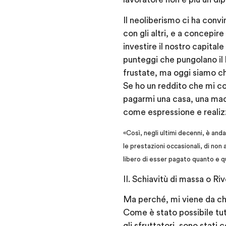
Il neoliberismo ci ha convi
con gli altri, e a concepir
investire il nostro capita
punteggi che pungolano il l
frustate, ma oggi siamo ch
Se ho un reddito che mi con
pagarmi una casa, una macc
come espressione e realizz
«Così, negli ultimi decenni, è anda
le prestazioni occasionali, di non 
libero di esser pagato quanto e q
II. Schiavitù di massa o Ri
Ma perché, mi viene da chie
Come è stato possibile tut
gli sfruttatori, sono stati c