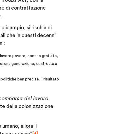
 il
Jobs Act,
con la
ere di contrattazione
e.
iù ampio, si rischia di
ali che in questi decenni
ni:
del lavoro povero, spesso gratuito,
ù di una generazione, costretta a
politiche ben precise. Il risultato
comparsa del lavoro
nte della colonizzazione
 umano, allora il
a un servizio”
[4]
.