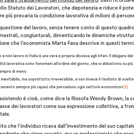
i salari/Sfaldamento del mondo del lavoro
: basti ricordare
ello Statuto dei Lavoratori, che depotenzia e riduce il pot
 più precaria la condizione lavorativa di milioni di person
 questione del lavoro, senza tenere conto di questo quadro p
mestrali, congiunturali, dimenticando le dinamiche struttur
ione che l’economista Marta Fana descrive in questi termi
o e non lavoro in Italia è una vera e propria discesa agli inferi. Il dilagare 
ilità lavorativa sono fenomeni all’ordine del giorno, che si abbattono su pi
sempre di meno.
evitabile, ma soprattutto irreversibile, e non invece il risultato di scelte 
uttamento sempre più rapaci che pervadono ogni settore economico»
[3]
.
assistendo è cioè, come dice la filosofa Wendy Brown, la
s
lasse dei lavoratori come sua espressione collettiva, a fro
tale.
dito che l’individuo ricava dall’investimento del suo capitale
pendente che viene assunto, ma un professionista che prest