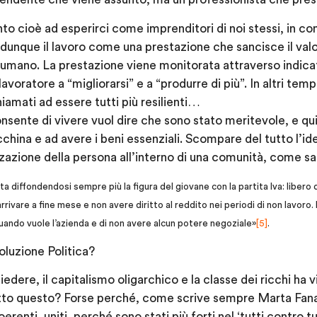
nto cioè ad esperirci come imprenditori di noi stessi, in co
e dunque il lavoro come una prestazione che sancisce il valo
le umano. La prestazione viene monitorata attraverso indica
avoratore a “migliorarsi” e a “produrre di più”. In altri te
iamati ad essere tutti più resilienti…
sente di vivere vuol dire che sono stato meritevole, e quin
hina e ad avere i beni essenziali. Scompare del tutto l’ide
azione della persona all’interno di una comunità, come sa
ta diffondendosi sempre più la figura del giovane con la partita Iva: libero 
arrivare a fine mese e non avere diritto al reddito nei periodi di non lavoro
uando vuole l’azienda e di non avere alcun potere negoziale»
[5]
.
voluzione Politica?
dere, il capitalismo oligarchico e la classe dei ricchi ha v
to questo? Forse perché, come scrive sempre Marta Fana, “l
oerenti, uniti, perché sono stati più forti nel ‘tutti contro tut