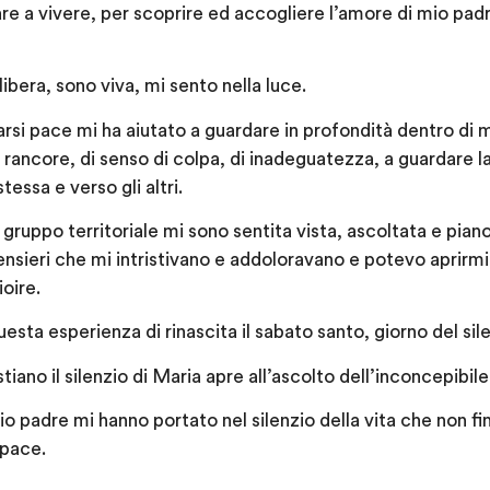
re a vivere, per scoprire ed accogliere l’amore di mio padr
libera, sono viva, mi sento nella luce.
 Darsi pace mi ha aiutato a guardare in profondità dentro di 
i rancore, di senso di colpa, di inadeguatezza, a guardare 
essa e verso gli altri.
 gruppo territoriale mi sono sentita vista, ascoltata e pia
ensieri che mi intristivano e addoloravano e potevo aprirmi
ioire.
sta esperienza di rinascita il sabato santo, giorno del silen
tiano il silenzio di Maria apre all’ascolto dell’inconcepibile
 mio padre mi hanno portato nel silenzio della vita che non fin
 pace.