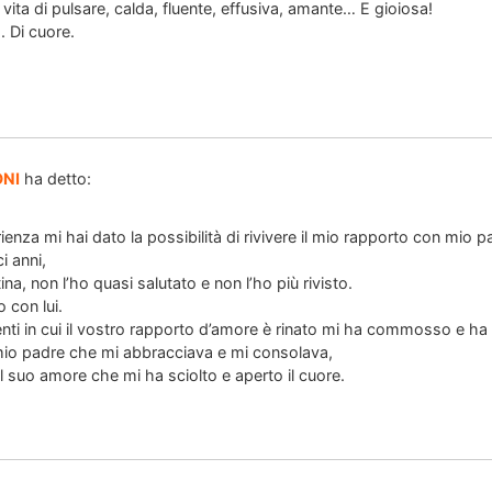
vita di pulsare, calda, fluente, effusiva, amante… E gioiosa!
. Di cuore.
ONI
ha detto:
enza mi hai dato la possibilità di rivivere il mio rapporto con mio p
i anni,
na, non l’ho quasi salutato e non l’ho più rivisto.
o con lui.
i in cui il vostro rapporto d’amore è rinato mi ha commosso e ha fa
 mio padre che mi abbracciava e mi consolava,
el suo amore che mi ha sciolto e aperto il cuore.