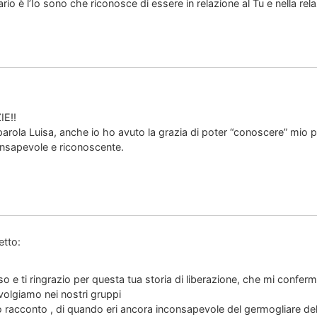
ario è l’Io sono che riconosce di essere in relazione al Tu e nella rela
IE!!
 parola Luisa, anche io ho avuto la grazia di poter “conoscere” mio p
consapevole e riconoscente.
etto:
 ti ringrazio per questa tua storia di liberazione, che mi conferma
svolgiamo nei nostri gruppi
uo racconto , di quando eri ancora inconsapevole del germogliare de