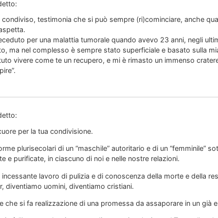
detto:
i condiviso, testimonia che si può sempre (ri)cominciare, anche q
 aspetta.
eduto per una malattia tumorale quando avevo 23 anni, negli ultimi
to, ma nel complesso è sempre stato superficiale e basato sulla 
uto vivere come te un recupero, e mi è rimasto un immenso cratere
pire”.
detto:
cuore per la tua condivisione.
rme plurisecolari di un “maschile” autoritario e di un “femminile” s
 e purificate, in ciascuno di noi e nelle nostre relazioni.
incessante lavoro di pulizia e di conoscenza della morte e della resu
 diventiamo uomini, diventiamo cristiani.
e che si fa realizzazione di una promessa da assaporare in un già 