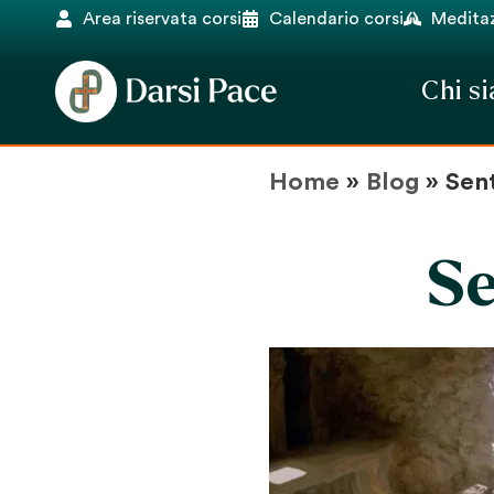
Area riservata corsi
Calendario corsi
Meditaz
Chi s
Home
»
Blog
»
Sent
Se