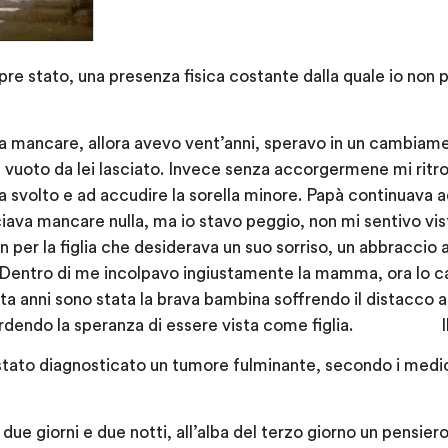
re stato, una presenza fisica costante dalla quale io non
mancare, allora avevo vent’anni, speravo in un cambiamen
 vuoto da lei lasciato. Invece senza accorgermene mi ritrov
svolto e ad accudire la sorella minore. Papà continuava a
ciava mancare nulla, ma io stavo peggio, non mi sentivo vis
 per la figlia che desiderava un suo sorriso, un abbraccio
Dentro di me incolpavo ingiustamente la mamma, ora lo ca
ta anni sono stata la brava bambina soffrendo il distacco a
erdendo la speranza di essere vista come figlia. Il m
stato diagnosticato un tumore fulminante, secondo i medici
ue giorni e due notti, all’alba del terzo giorno un pensier