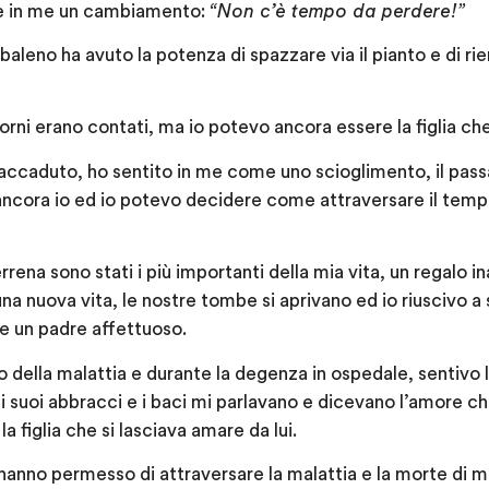
re in me un cambiamento:
“Non c’è tempo da perdere!”
baleno ha avuto la potenza di spazzare via il pianto e di rie
iorni erano contati, ma io potevo ancora essere la figlia c
a accaduto, ho sentito in me come uno scioglimento, il pass
ancora io ed io potevo decidere come attraversare il temp
 terrena sono stati i più importanti della mia vita, un regalo 
a nuova vita, le nostre tombe si aprivano ed io riuscivo a se
e un padre affettuoso.
o della malattia e durante la degenza in ospedale, sentivo l
, i suoi abbracci e i baci mi parlavano e dicevano l’amore 
a figlia che si lasciava amare da lui.
hanno permesso di attraversare la malattia e la morte di 