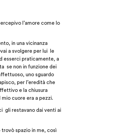
 percepivo l’amore come lo
to, in una vicinanza
ai a svolgere per lui le
d esserci praticamente, a
ta se non in funzione dei
 affettuoso, uno sguardo
pisco, per l’eredità che
ffettivo e la chiusura
io cuore era a pezzi.
 gli restavano dai venti ai
o trovò spazio in me, così