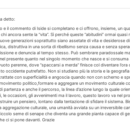
a detto:
o e il commento di Iside si completano e ci offrono, insieme, un qua
i ancora sente la “vita”. Sì perché queste “abitudini” ormai quasi ri
uove generazioni soprattutto siano assetate di vita e desiderose di 
ica, distruttiva in una sorta di ribellismo senza causa e senza sper
issione e denuncia al tempo stesso. Può sembrare paradossale ma o
 nel presente quanto nel singolo momento che nasce e si consuma al
uoto perenne, dove “spaccarsi a merda” finisce col diventare l’ora d
o occidente putrefatto. Non si studiano più la storia e la geografia e 
no trattate con superficialità e angoscia quando non con scherno e sp
 movimento politico,formare e aggregare un movimento culturale 
i partenza e anche il percorso, la linea d’azione lungo la quale orient
ti, le occasioni, gli avvenimenti ma il lavoro, questo lavoro va nel pr
ostruire un pensiero, lontano dalla tentazione di sfidare il sistema.
aggregazione culturale, una umanità avviata su un irreversibile c
 piccolo seme di senape che diventa una grande pianta capace di gene
he ci si pone davanti. Grazie