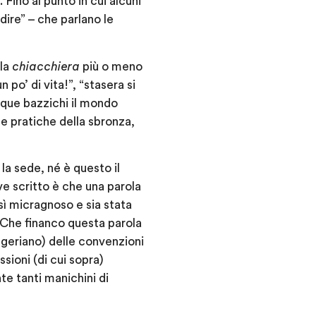
 Fino al punto in cui alcuni
ire” – che parlano le
lla
chiacchiera
più o meno
un po’ di vita!”, “stasera si
unque bazzichi il mondo
le pratiche della sbronza,
a sede, né è questo il
ve scritto è che una parola
osì micragnoso e sia stata
a. Che financo questa parola
geriano) delle convenzioni
sioni (di cui sopra)
nte tanti manichini di