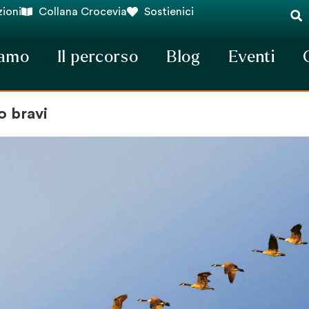
ioni
Collana Crocevia
Sostienici
iamo
Il percorso
Blog
Eventi
o bravi