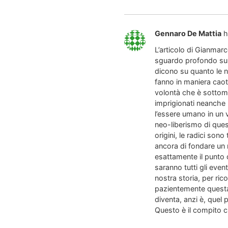
Gennaro De Mattia
h
L’articolo di Gianmarc
sguardo profondo su ch
dicono su quanto le n
fanno in maniera caot
volontà che è sottom
imprigionati neanche
l’essere umano in un v
neo-liberismo di quest
origini, le radici so
ancora di fondare un
esattamente il punto d
saranno tutti gli even
nostra storia, per ric
pazientemente questa 
diventa, anzi è, quel
Questo è il compito c