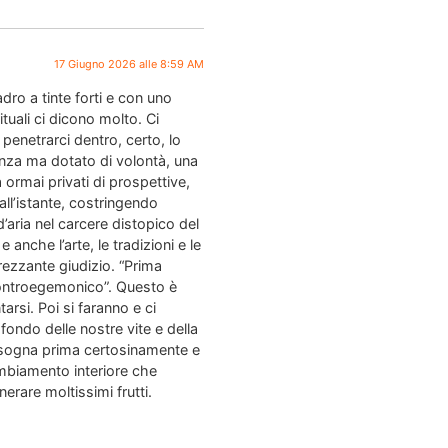
17 Giugno 2026 alle 8:59 AM
dro a tinte forti e con uno
tuali ci dicono molto. Ci
penetrarci dentro, certo, lo
anza ma dotato di volontà, una
rmai privati di prospettive,
l’istante, costringendo
’aria nel carcere distopico del
anche l’arte, le tradizioni e le
rezzante giudizio. “Prima
controegemonico”. Questo è
arsi. Poi si faranno e ci
ofondo delle nostre vite e della
 Bisogna prima certosinamente e
ambiamento interiore che
rare moltissimi frutti.