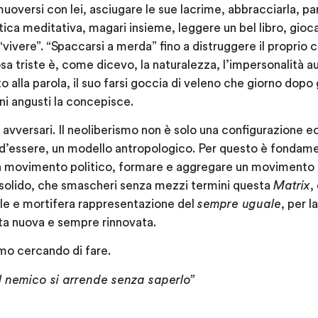
versi con lei, asciugare le sue lacrime, abbracciarla, par
atica meditativa, magari insieme, leggere un bel libro, gi
ivere”. “Spaccarsi a merda” fino a distruggere il proprio c
osa triste è, come dicevo, la naturalezza, l’impersonalità 
to alla parola, il suo farsi goccia di veleno che giorno dop
ini angusti la concepisce.
ri avversari. Il neoliberismo non è solo una configurazione 
d’essere, un modello antropologico. Per questo è fondamen
un movimento politico, formare e aggregare un movimento
solido, che smascheri senza mezzi termini questa
Matrix
,
le e mortifera rappresentazione del
sempre uguale
, per l
vita nuova e sempre rinnovata.
mo cercando di fare.
el nemico si arrende senza saperlo”