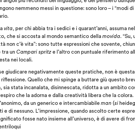
i angoli più reconditi del linguaggio, e del pensiero dunque.
engono nemmeno messi in questione: sono loro – i “modi di d
rio.
la
vita
, per chi abbia tra i sedici e i quarant’anni, assuma ne
ato, che si accosta al mondo semantico della
movida
. “Su, 
ittà non c’è vita”: sono tutte espressioni che sovente, chi
e tra un
Campari spritz
e l’altro con puntuale riferimento al
esta nei locali.
se giudicare negativamente queste pratiche, non è questa l
riflessione. Quello che mi spinge a buttare giù questo bre
a, sia stata incanalata, disinnescata, ridotta a un ambito c
l respiro che la adorna e dalla creatività libera che la color
ll’anonimo, da un generico e intercambiabile
man
(
si
heideg
utti e di nessuno. L’impressione, quando ascolto certe espres
ignificato fosse nato insieme all’universo, è di avere di fro
entriloqui