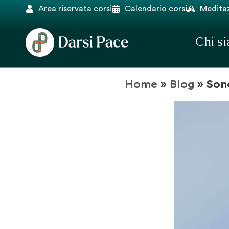
Area riservata corsi
Calendario corsi
Meditaz
Chi s
Home
»
Blog
»
Son