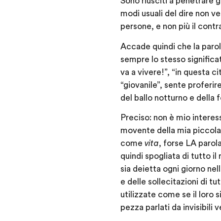
Sono riusciti a penetrare gl
modi usuali del dire non v
persone, e non più il contra
Accade quindi che la paro
sempre lo stesso signific
va a vivere!”, “in questa c
“giovanile”, sente proferir
del ballo notturno e della f
Preciso: non è mio interes
movente della mia piccola 
come
vita
, forse LA parol
quindi spogliata di tutto i
sia deietta ogni giorno ne
e delle sollecitazioni di t
utilizzate come se il loro s
pezza parlati da invisibili v