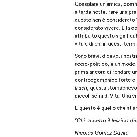
Consolare un’amica, commuo
a tarda notte, fare una pr
questo non è considerato “v
considerato vivere. E la c
attribuito questo significa
vitale di chi in questi term
Sono bravi, dicevo, i nost
socio-politico, è un modo 
prima ancora di fondare 
controegemonico forte e 
trash
, questa stomachevo
piccoli semi di Vita. Una 
E questo è quello che stia
“Chi accetta il lessico d
Nicolás Gómez Dávila