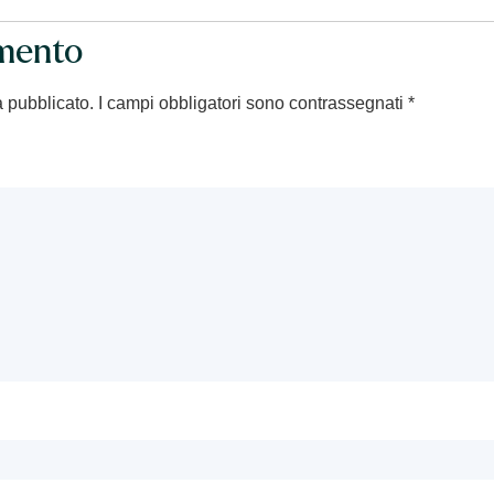
mento
à pubblicato.
I campi obbligatori sono contrassegnati
*