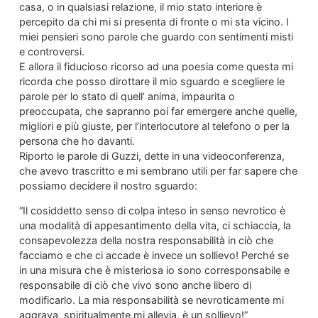
casa, o in qualsiasi relazione, il mio stato interiore è
percepito da chi mi si presenta di fronte o mi sta vicino. I
miei pensieri sono parole che guardo con sentimenti misti
e controversi.
E allora il fiducioso ricorso ad una poesia come questa mi
ricorda che posso dirottare il mio sguardo e scegliere le
parole per lo stato di quell’ anima, impaurita o
preoccupata, che sapranno poi far emergere anche quelle,
migliori e più giuste, per l’interlocutore al telefono o per la
persona che ho davanti.
Riporto le parole di Guzzi, dette in una videoconferenza,
che avevo trascritto e mi sembrano utili per far sapere che
possiamo decidere il nostro sguardo:
“Il cosiddetto senso di colpa inteso in senso nevrotico è
una modalità di appesantimento della vita, ci schiaccia, la
consapevolezza della nostra responsabilità in ciò che
facciamo e che ci accade è invece un sollievo! Perché se
in una misura che è misteriosa io sono corresponsabile e
responsabile di ciò che vivo sono anche libero di
modificarlo. La mia responsabilità se nevroticamente mi
aggrava, spiritualmente mi allevia, è un sollievo!”