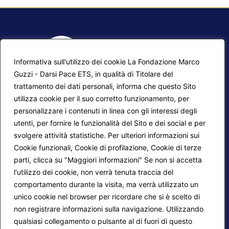
Informativa sull'utilizzo dei cookie La Fondazione Marco
Guzzi - Darsi Pace ETS, in qualità di Titolare del
trattamento dei dati personali, informa che questo Sito
utilizza cookie per il suo corretto funzionamento, per
F.A.Q.
Contatti
personalizzare i contenuti in linea con gli interessi degli
utenti, per fornire le funzionalità del Sito e dei social e per
Mappa del sito
Calendario corsi
svolgere attività statistiche. Per ulteriori informazioni sui
Progetti Darsi Pace
Privacy Policy
Cookie funzionali, Cookie di profilazione, Cookie di terze
parti, clicca su "Maggiori informazioni" Se non si accetta
Login redattori
Cookie Policy
l'utilizzo dei cookie, non verrà tenuta traccia del
comportamento durante la visita, ma verrà utilizzato un
unico cookie nel browser per ricordare che si è scelto di
Seguici su:
non registrare informazioni sulla navigazione. Utilizzando
qualsiasi collegamento o pulsante al di fuori di questo