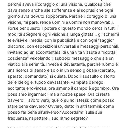
perché aveva il coraggio di una visione. Qualcosa che
dava senso anche alle sofferenze e ai soprusi che ogni
giorno avrà dovuto sopportare. Perché il coraggio di una
visione, mi pare, rende uomini e uomini non manovrabili.
Forse per questo il potere di questo mondo cerca in tutti i
modi di spegnere ogni visione a lunga gittata… gli schermi
televisivi e i media, con le pubblicità e con ogni “saggio”
discorso, con esposizioni universali e messaggi personali,
invitano ad un accontentarsi di una vita vissuta a “ridotta
coscienza” veicolando il subdolo messaggio che sia un
viatico alla serenità. Invece è devastante, perché l’uomo è
una ricerca di senso e solo in un senso globale (cercato,
sperato, domandato) si quieta. Dopo il sussulto distorto
delle idelogie, fuoco devastante, vampata dell’ego
eccitante e rovinosa, ora almeno il campo è sgombro. Ora
possiamo ingannarci, ma a nostre spese. Ora ci resta
davvero il lavoro vero, quello su noi stessi: come posso
stare bene davvero? Ovvero, detto in altri termini: come
posso far bene all’universo? Accordarmi sulle sue
frequenze, rispettare il suo ritmo segreto?