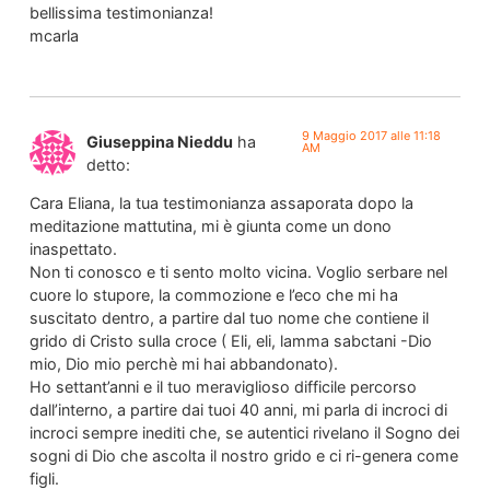
bellissima testimonianza!
mcarla
9 Maggio 2017 alle 11:18
Giuseppina Nieddu
ha
AM
detto:
Cara Eliana, la tua testimonianza assaporata dopo la
meditazione mattutina, mi è giunta come un dono
inaspettato.
Non ti conosco e ti sento molto vicina. Voglio serbare nel
cuore lo stupore, la commozione e l’eco che mi ha
suscitato dentro, a partire dal tuo nome che contiene il
grido di Cristo sulla croce ( Eli, eli, lamma sabctani -Dio
mio, Dio mio perchè mi hai abbandonato).
Ho settant’anni e il tuo meraviglioso difficile percorso
dall’interno, a partire dai tuoi 40 anni, mi parla di incroci di
incroci sempre inediti che, se autentici rivelano il Sogno dei
sogni di Dio che ascolta il nostro grido e ci ri-genera come
figli.