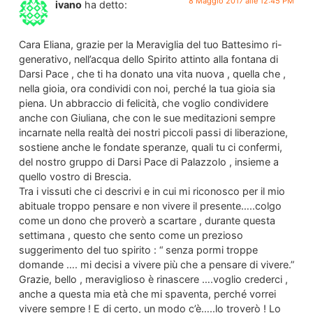
8 Maggio 2017 alle 12:45 PM
ivano
ha detto:
Cara Eliana, grazie per la Meraviglia del tuo Battesimo ri-
generativo, nell’acqua dello Spirito attinto alla fontana di
Darsi Pace , che ti ha donato una vita nuova , quella che ,
nella gioia, ora condividi con noi, perché la tua gioia sia
piena. Un abbraccio di felicità, che voglio condividere
anche con Giuliana, che con le sue meditazioni sempre
incarnate nella realtà dei nostri piccoli passi di liberazione,
sostiene anche le fondate speranze, quali tu ci confermi,
del nostro gruppo di Darsi Pace di Palazzolo , insieme a
quello vostro di Brescia.
Tra i vissuti che ci descrivi e in cui mi riconosco per il mio
abituale troppo pensare e non vivere il presente…..colgo
come un dono che proverò a scartare , durante questa
settimana , questo che sento come un prezioso
suggerimento del tuo spirito : “ senza pormi troppe
domande …. mi decisi a vivere più che a pensare di vivere.”
Grazie, bello , meraviglioso è rinascere ….voglio crederci ,
anche a questa mia età che mi spaventa, perché vorrei
vivere sempre ! E di certo, un modo c’è…..lo troverò ! Lo