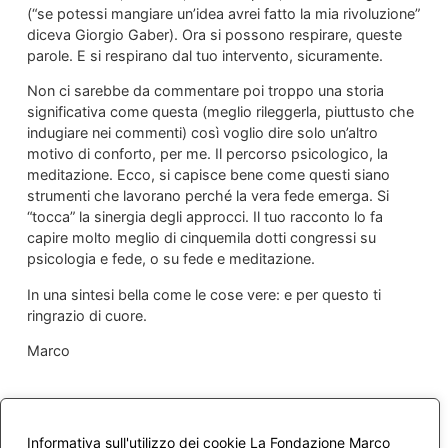
(“se potessi mangiare un’idea avrei fatto la mia rivoluzione”
diceva Giorgio Gaber). Ora si possono respirare, queste
parole. E si respirano dal tuo intervento, sicuramente.
Non ci sarebbe da commentare poi troppo una storia
significativa come questa (meglio rileggerla, piuttusto che
indugiare nei commenti) così voglio dire solo un’altro
motivo di conforto, per me. Il percorso psicologico, la
meditazione. Ecco, si capisce bene come questi siano
strumenti che lavorano perché la vera fede emerga. Si
“tocca” la sinergia degli approcci. Il tuo racconto lo fa
capire molto meglio di cinquemila dotti congressi su
psicologia e fede, o su fede e meditazione.
In una sintesi bella come le cose vere: e per questo ti
ringrazio di cuore.
Marco
Informativa sull'utilizzo dei cookie La Fondazione Marco
10 Maggio 2017 alle 10:28 PM
Anonimo
ha detto: