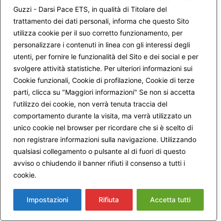
Guzzi - Darsi Pace ETS, in qualità di Titolare del
trattamento dei dati personali, informa che questo Sito
Carissimi amici,
utilizza cookie per il suo corretto funzionamento, per
questo è per me il tempo della gratitudine, un sentimento
personalizzare i contenuti in linea con gli interessi degli
nuovo e molto intenso che mi accompagna in questo bel
utenti, per fornire le funzionalità del Sito e dei social e per
periodo della mia vita.
svolgere attività statistiche. Per ulteriori informazioni sui
Le vostre affettuose parole mi commuovono, perciò vi
ringrazio uno per uno!
Cookie funzionali, Cookie di profilazione, Cookie di terze
Eliana
parti, clicca su "Maggiori informazioni" Se non si accetta
l'utilizzo dei cookie, non verrà tenuta traccia del
comportamento durante la visita, ma verrà utilizzato un
unico cookie nel browser per ricordare che si è scelto di
11 Maggio 2017 alle 7:17 AM
Anonimo
ha detto:
non registrare informazioni sulla navigazione. Utilizzando
qualsiasi collegamento o pulsante al di fuori di questo
avviso o chiudendo il banner rifiuti il consenso a tutti i
Cara Eliana,
cookie.
Maggiori informazioni
sono felice di questo tuo cammino. Ti ho seguito con la
preghiera sentendo quanto fosse fondamentale questa
tua ricerca.
Impostazioni
Rifiuta
Accetta tutti
Per me Darsi Pace è lo stimolo a rientrare in me stessa,
interrompendo l’ansia di accumulare attività su attività, a