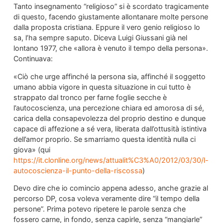
Tanto insegnamento “religioso” si è scordato tragicamente
di questo, facendo giustamente allontanare molte persone
dalla proposta cristiana. Eppure il vero genio religioso lo
sa, l’ha sempre saputo. Diceva Luigi Giussani già nel
lontano 1977, che «allora è venuto il tempo della persona».
Continuava:
«Ciò che urge affinché la persona sia, affinché il soggetto
umano abbia vigore in questa situazione in cui tutto è
strappato dal tronco per farne foglie secche è
l’autocoscienza, una percezione chiara ed amorosa di sé,
carica della consapevolezza del proprio destino e dunque
capace di affezione a sé vera, liberata dall’ottusità istintiva
dell’amor proprio. Se smarriamo questa identità nulla ci
giova» (qui
https://it.clonline.org/news/attualit%C3%A0/2012/03/30/l-
autocoscienza-il-punto-della-riscossa
)
Devo dire che io comincio appena adesso, anche grazie al
percorso DP, cosa voleva veramente dire “il tempo della
persone”. Prima potevo ripetere le parole senza che
fossero carne, in fondo, senza capirle, senza “mangiarle”