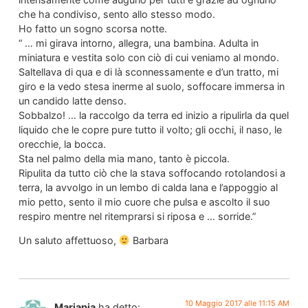
che ha condiviso, sento allo stesso modo.
Ho fatto un sogno scorsa notte.
“ … mi girava intorno, allegra, una bambina. Adulta in
miniatura e vestita solo con ciò di cui veniamo al mondo.
Saltellava di qua e di là sconnessamente e d’un tratto, mi
giro e la vedo stesa inerme al suolo, soffocare immersa in
un candido latte denso.
Sobbalzo! … la raccolgo da terra ed inizio a ripulirla da quel
liquido che le copre pure tutto il volto; gli occhi, il naso, le
orecchie, la bocca.
Sta nel palmo della mia mano, tanto è piccola.
Ripulita da tutto ciò che la stava soffocando rotolandosi a
terra, la avvolgo in un lembo di calda lana e l’appoggio al
mio petto, sento il mio cuore che pulsa e ascolto il suo
respiro mentre nel ritemprarsi si riposa e … sorride.”
Un saluto affettuoso,
Barbara
10 Maggio 2017 alle 11:15 AM
Mariapia
ha detto: