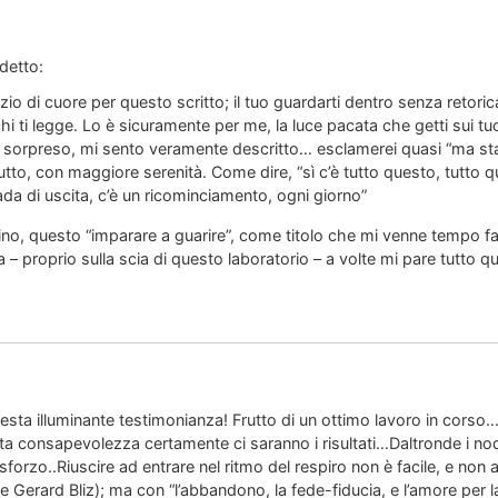
detto:
azio di cuore per questo scritto; il tuo guardarti dentro senza reto
hi ti legge. Lo è sicuramente per me, la luce pacata che getti sui tu
 sorpreso, mi sento veramente descritto… esclamerei quasi “ma sta 
 tutto, con maggiore serenità. Come dire, “sì c’è tutto questo, tutto
ada di uscita, c’è un ricominciamento, ogni giorno”
no, questo “imparare a guarire”, come titolo che mi venne tempo fa 
 – proprio sulla scia di questo laboratorio – a volte mi pare tutto q
sta illuminante testimonianza! Frutto di un ottimo lavoro in cors
a consapevolezza certamente ci saranno i risultati…Daltronde i nod
forzo..Riuscire ad entrare nel ritmo del respiro non è facile, e non 
 Gerard Bliz); ma con “l’abbandono, la fede-fiducia, e l’amore per la