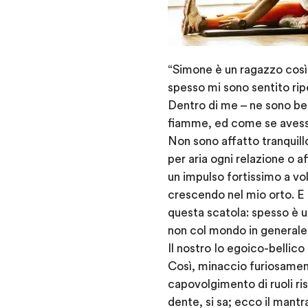
“Simone è un ragazzo così 
spesso mi sono sentito rip
Dentro di me – ne sono ben
fiamme, ed come se avessi 
Non sono affatto tranquillo
per aria ogni relazione o a
un impulso fortissimo a vole
crescendo nel mio orto. E 
questa scatola: spesso è un
non col mondo in generale
Il nostro Io egoico-bellico
Così, minaccio furiosament
capovolgimento di ruoli ri
dente, si sa; ecco il mantr