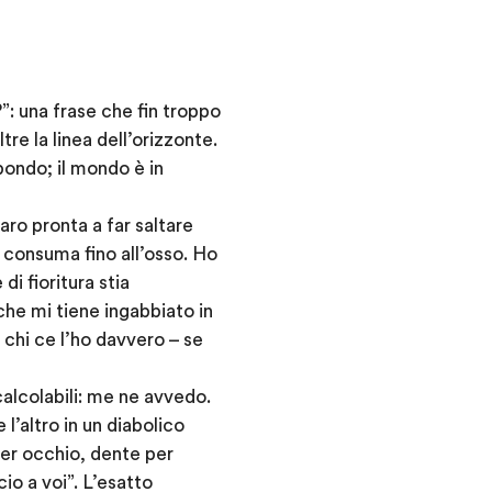
”: una frase che fin troppo
re la linea dell’orizzonte.
bondo; il mondo è in
aro pronta a far saltare
i consuma fino all’osso. Ho
di fioritura stia
che mi tiene ingabbiato in
n chi ce l’ho davvero – se
calcolabili: me ne avvedo.
l’altro in un diabolico
per occhio, dente per
io a voi”. L’esatto