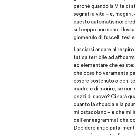
perché quando la Vita ci st
segnati a vita – e, magari,
questo automatismo: creder
sul ceppo non sono il luss
glomerulo di fuscelli tesi 
Lasciarsi andare al respir
fatica terribile ad affida
ed elementare che esiste: 
che cosa ho veramente paur
essere sostenuto o con-ten
madre e di morire, se non
pezzi di nuovo? Ci sarà q
quanto la sfiducia e la pau
mi ostacolano – e che mi in
dell’enneagramma) che cos
Decidere anticipata-mente,