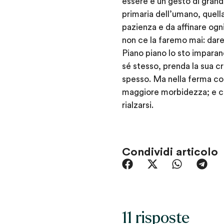
essere è un gesto di grand
primaria dell’umano, quella 
pazienza e da affinare ogn
non ce la faremo mai: dare 
Piano piano lo sto imparan
sé stesso, prenda la sua c
spesso. Ma nella ferma con
maggiore morbidezza; e ch
rialzarsi.
Condividi articolo
11 risposte