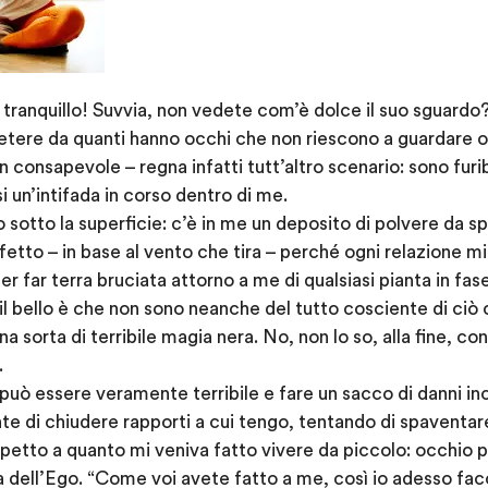
tranquillo! Suvvia, non vedete com’è dolce il suo sguardo?
etere da quanti hanno occhi che non riescono a guardare olt
 consapevole – regna infatti tutt’altro scenario: sono furi
un’intifada in corso dentro di me.
 sotto la superficie: c’è in me un deposito di polvere da sp
ffetto – in base al vento che tira – perché ogni relazione m
r far terra bruciata attorno a me di qualsiasi pianta in fase 
il bello è che non sono neanche del tutto cosciente di ciò 
a sorta di terribile magia nera. No, non lo so, alla fine, co
.
 può essere veramente terribile e fare un sacco di danni in
e di chiudere rapporti a cui tengo, tentando di spaventare 
spetto a quanto mi veniva fatto vivere da piccolo: occhio 
a dell’Ego. “Come voi avete fatto a me, così io adesso facc