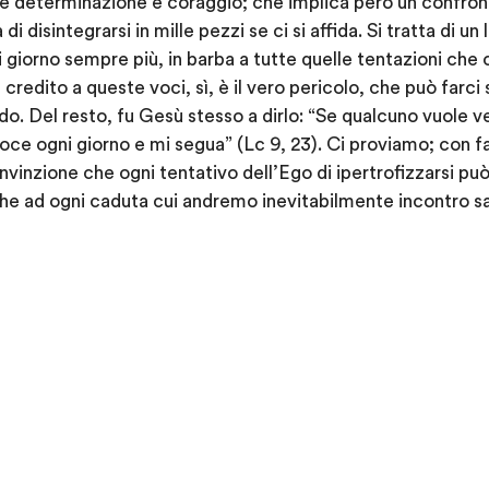
e determinazione e coraggio; che implica però un confront
di disintegrarsi in mille pezzi se ci si affida. Si tratta di un
i giorno sempre più, in barba a tutte quelle tentazioni che 
credito a queste voci, sì, è il vero pericolo, che può farci 
do. Del resto, fu Gesù stesso a dirlo: “Se qualcuno vuole ve
roce ogni giorno e mi segua” (Lc 9, 23). Ci proviamo; con 
vinzione che ogni tentativo dell’Ego di ipertrofizzarsi p
e ad ogni caduta cui andremo inevitabilmente incontro sa