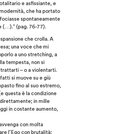
talitario e asfissiante, e
a modernità, che ha portato
o, sfociasse spontaneamente
e (…).” (pag. 76-77).
espansione che crolla. A
resa; una voce che mi
oporlo a uno stretching, a
lla tempesta, non si
ttarti – o a violentarti.
fatti si muove su e giù
mpasto fino al suo estremo,
 (e questa è la condizione
 direttamente; in mille
oggi in costante aumento,
 avvenga con molta
re l’Ego con brutalità;