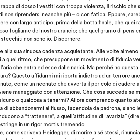
rappa di dosso i vestiti con troppa violenza, il rischio che s
 di non riprendersi neanche più – o con fatica. Eppure, sareb
e con largo anticipo, prima della botta finale, che quei r
uoso fogliame del nostro arancio; che quel grumo di pensier
e stecchiti non sono io. Discernere.
o e alla sua sinuosa cadenza acquietante. Alle volte almeno
rmi a quel ritmo, che presuppone un movimento di fiducia ve
l’aria che entra ed esce dalle narici. Ma perché ho questa d
a? Questo affidarmi mi riporta indietro ad un terrore ance
uto, come un neonato che avverta il pericolo di cadere a t
 viene maneggiato con attenzione. Che cosa succede se mi 
ualcuno o qualcosa a tenermi? Allora comprendo quanto ate
ra di abbandonarmi al flusso, facendola da padrona, siano le
ducono a “trattenere”, a quell’attitudine di “avarizia” (dire
tringe in un rigor mortis tremendo.
 come scriveva Heidegger, di morire a sé stessi, rinunciar