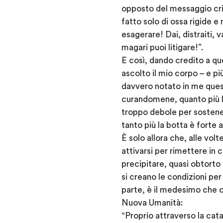
opposto del messaggio cri
fatto solo di ossa rigide 
esagerare! Dai, distraiti,
magari puoi litigare!”.
E così, dando credito a qu
ascolto il mio corpo – e pi
davvero notato in me quest
curandomene, quanto più la
troppo debole per sostener
tanto più la botta è forte 
È solo allora che, alle vol
attivarsi per rimettere in 
precipitare, quasi obtorto c
si creano le condizioni pe
parte, è il medesimo che 
Nuova Umanità:
“Proprio attraverso la cat