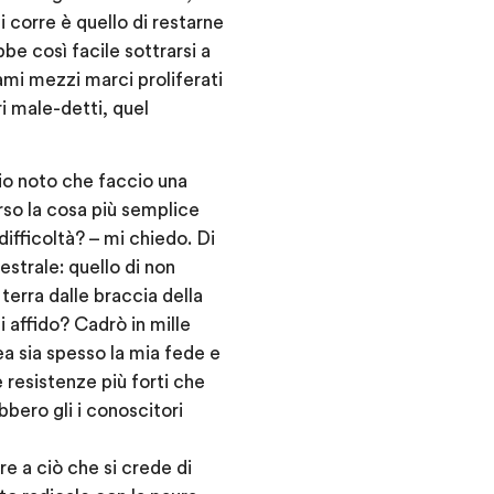
i corre è quello di restarne
be così facile sottrarsi a
ami mezzi marci proliferati
i male-detti, quel
 io noto che faccio una
rso la cosa più semplice
ifficoltà? – mi chiedo. Di
strale: quello di non
erra dalle braccia della
affido? Cadrò in mille
a sia spesso la mia fede e
 resistenze più forti che
bbero gli i conoscitori
e a ciò che si crede di