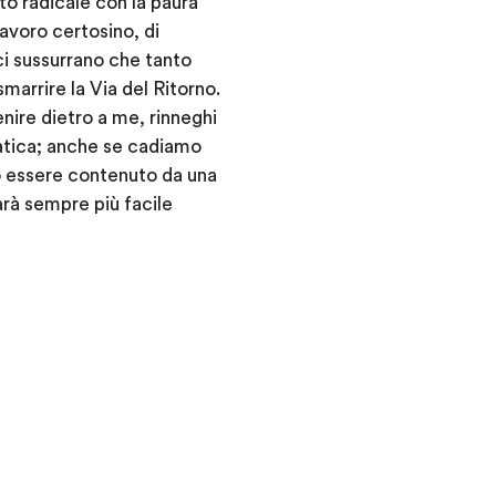
o radicale con la paura
 lavoro certosino, di
ci sussurrano che tanto
smarrire la Via del Ritorno.
nire dietro a me, rinneghi
fatica; anche se cadiamo
uò essere contenuto da una
rà sempre più facile