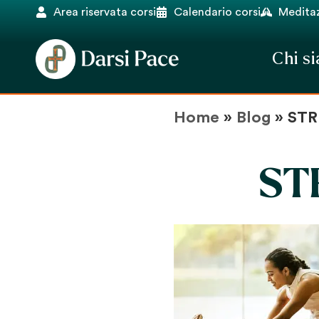
Area riservata corsi
Calendario corsi
Meditaz
Chi s
Home
»
Blog
»
STR
ST