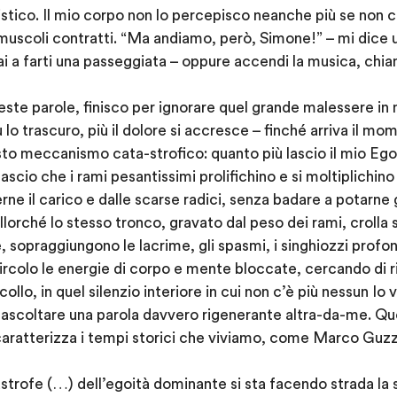
stico. Il mio corpo non lo percepisco neanche più se non 
e muscoli contratti. “Ma andiamo, però, Simone!” – mi dice
 vai a farti una passeggiata – oppure accendi la musica, ch
este parole, finisco per ignorare quel grande malessere in
ù lo trascuro, più il dolore si accresce – finché arriva il m
o meccanismo cata-strofico: quanto più lascio il mio Ego i
scio che i rami pesantissimi prolifichino e si moltiplichin
ne il carico e dalle scarse radici, senza badare a potarne
allorché lo stesso tronco, gravato dal peso dei rami, crolla 
te, sopraggiungono le lacrime, gli spasmi, i singhiozzi profon
circolo le energie di corpo e mente bloccate, cercando di ri
ollo, in quel silenzio interiore in cui non c’è più nessun Io 
r ascoltare una parola davvero rigenerante altra-da-me. Q
caratterizza i tempi storici che viviamo, come Marco Guzz
astrofe (…) dell’egoità dominante si sta facendo strada la 