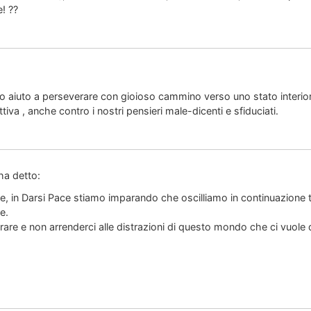
! ??
sco aiuto a perseverare con gioioso cammino verso uno stato interior
iva , anche contro i nostri pensieri male-dicenti e sfiduciati.
ha detto:
re, in Darsi Pace stiamo imparando che oscilliamo in continuazione tr
e.
are e non arrenderci alle distrazioni di questo mondo che ci vuole 