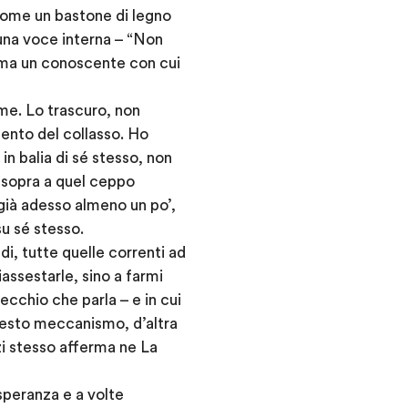
come un bastone di legno
 una voce interna – “Non
iama un conoscente con cui
 me. Lo trascuro, non
omento del collasso. Ho
n balia di sé stesso, non
o sopra a quel ceppo
 già adesso almeno un po’,
su sé stesso.
di, tutte quelle correnti ad
assestarle, sino a farmi
vecchio che parla – e in cui
uesto meccanismo, d’altra
i stesso afferma ne La
speranza e a volte