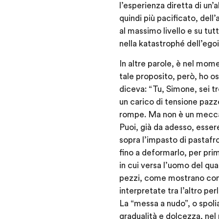
l’esperienza diretta di un’a
quindi più pacificato, dell
al massimo livello e su tut
nella katastrophé dell’egoi
In altre parole, è nel mom
tale proposito, però, ho o
diceva: “Tu, Simone, sei t
un carico di tensione pazz
rompe. Ma non è un meccani
Puoi, già da adesso, essere
sopra l’impasto di pastafr
fino a deformarlo, per prim
in cui versa l’uomo del qua
pezzi, come mostrano con 
interpretate tra l’altro pe
La “messa a nudo”, o spol
gradualità e dolcezza, nel