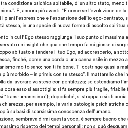
ltra condizione psichica abitabile, di un altro stato, meno to
’anima.”. E, ancora più avanti: “È come se l’evoluzione dell
ti i piani l’espressione e l’espansione dell’io ego-centrat
tà stessa, in una specie di nuova forma di ascolto spiritual
ento in cui l’Ego stesso raggiunge il suo punto di massima 
sservato un insight che qualche tempo fa mi giunse di sorp
roppo abituato a tendere il tuo Ego, ad accrescerlo, a sott
esca, finché, come una corda o una canna esile in mezzo a
smo molto sano; non ti fa bene. Ti costringe quasi a maltra
 più morbido – in primis con te stesso”. Il mattarello che in
olla da lavorare va steso con gentilezza; se estendiamo l’i
a cosa esso si assottiglia: si fa sempre più fragile, friabile
si “trans-umanesimo”); dopodiché, si strappa o si sfilaccia
chiarezza, per esempio, le varie patologie psichiatriche 
rlopiù su basi di scarsissima conoscenza dell’umano.
iazione, sembrava dirmi questa voce, è sempre buono che
 massimo rispetto dei tempi personali; non si può desquama