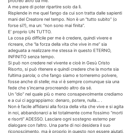
procreo altro da me.
A me pare di poter ripartire solo da lì.
Risplende in me quel fango da cui son tratta dalle sapienti
mani del Creatore nel tempo. Non è un “tutto subito” (o
forse sì?), ma un: “non sono mai finita”.
E’ proprio UN TUTTO.
La cosa più difficile per me è credere, quindi vivere e
ricreare, che “la forza della vita che vive in me” sia
adeguata a realizzare me stessa in questo ETERNO,
INFINITO senza tempo.
Si può non credere nel vivente e cioè in Gesù Cristo
Risorto, si può ritenere e quindi credere che la morte sia
l’ultima parola; o che fango siamo e torneremo polvere,
fosse anche di stelle; ma vi è sempre comunque sia una
fede che s’incarna procreando altro da sé.
Un “dio” nel quale più o meno consapevolmente crediamo
e a cui ci aggrappiamo: denaro, potere, nulla… .
Non è facile affidarsi alla forza della vita che vive e si agita
in noi, abbandonarci a lei totalmente come fossimo “morti
e risorti” ADESSO. Lasciare ogni sostegno esterno per
dialogare con l’altro. Una parte di noi desidera il suo
riconoscimento, ma è proprio in questo non essere aiutati,