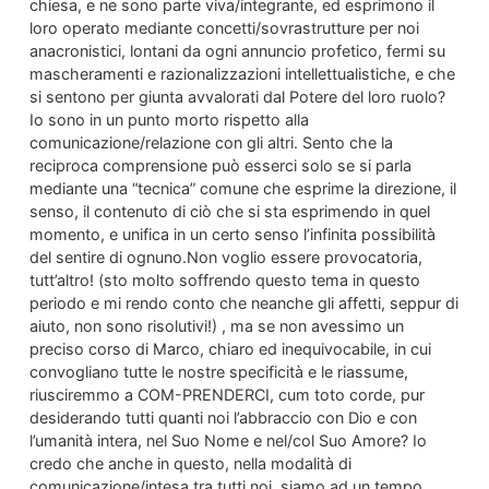
chiesa, e ne sono parte viva/integrante, ed esprimono il
loro operato mediante concetti/sovrastrutture per noi
anacronistici, lontani da ogni annuncio profetico, fermi su
mascheramenti e razionalizzazioni intellettualistiche, e che
si sentono per giunta avvalorati dal Potere del loro ruolo?
Io sono in un punto morto rispetto alla
comunicazione/relazione con gli altri. Sento che la
reciproca comprensione può esserci solo se si parla
mediante una “tecnica” comune che esprime la direzione, il
senso, il contenuto di ciò che si sta esprimendo in quel
momento, e unifica in un certo senso l’infinita possibilità
del sentire di ognuno.Non voglio essere provocatoria,
tutt’altro! (sto molto soffrendo questo tema in questo
periodo e mi rendo conto che neanche gli affetti, seppur di
aiuto, non sono risolutivi!) , ma se non avessimo un
preciso corso di Marco, chiaro ed inequivocabile, in cui
convogliano tutte le nostre specificità e le riassume,
riusciremmo a COM-PRENDERCI, cum toto corde, pur
desiderando tutti quanti noi l’abbraccio con Dio e con
l’umanità intera, nel Suo Nome e nel/col Suo Amore? Io
credo che anche in questo, nella modalità di
comunicazione/intesa tra tutti noi, siamo ad un tempo