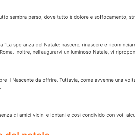
tutto sembra perso, dove tutto è dolore e soffocamento, str
e
a “La speranza del Natale: nascere, rinascere e ricomincia
Roma. Inoltre, nell’augurarvi un luminoso Natale, vi ripropo
re il Nascente da offrire. Tuttavia, come avvenne una volt
i.
senza di amici vicini e lontani e così condivido con voi a