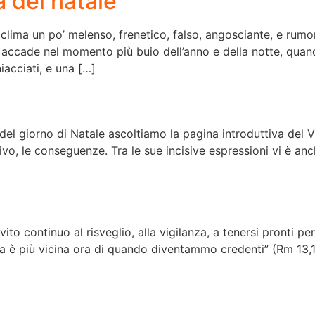
 del natale
 clima un po’ melenso, frenetico, falso, angosciante, e ru
accade nel momento più buio dell’anno e della notte, quand
iacciati, e una […]
el giorno di Natale ascoltiamo la pagina introduttiva del V
tivo, le conseguenze. Tra le sue incisive espressioni vi è an
ito continuo al risveglio, alla vigilanza, a tenersi pronti p
za è più vicina ora di quando diventammo credenti” (Rm 13,1