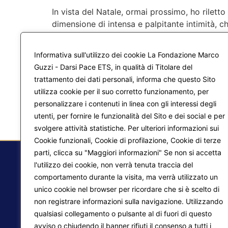
In vista del Natale, ormai prossimo, ho rilett
dimensione di intensa e palpitante intimità, ch
pur nella lontananza spaziale, per celebrare [
Informativa sull'utilizzo dei cookie La Fondazione Marco
Guzzi - Darsi Pace ETS, in qualità di Titolare del
trattamento dei dati personali, informa che questo Sito
utilizza cookie per il suo corretto funzionamento, per
personalizzare i contenuti in linea con gli interessi degli
utenti, per fornire le funzionalità del Sito e dei social e per
svolgere attività statistiche. Per ulteriori informazioni sui
Cookie funzionali, Cookie di profilazione, Cookie di terze
parti, clicca su "Maggiori informazioni" Se non si accetta
l'utilizzo dei cookie, non verrà tenuta traccia del
comportamento durante la visita, ma verrà utilizzato un
F.
unico cookie nel browser per ricordare che si è scelto di
non registrare informazioni sulla navigazione. Utilizzando
Ma
qualsiasi collegamento o pulsante al di fuori di questo
Pr
avviso o chiudendo il banner rifiuti il consenso a tutti i