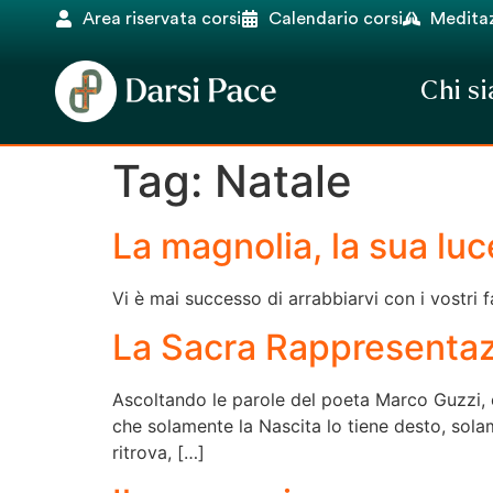
Area riservata corsi
Calendario corsi
Meditaz
Chi s
Tag:
Natale
La magnolia, la sua luc
Vi è mai successo di arrabbiarvi con i vostri f
La Sacra Rappresenta
Ascoltando le parole del poeta Marco Guzzi, en
che solamente la Nascita lo tiene desto, solame
ritrova, […]