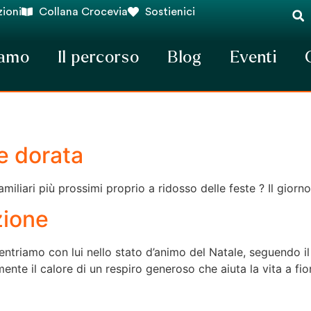
ioni
Collana Crocevia
Sostienici
iamo
Il percorso
Blog
Eventi
e dorata
amiliari più prossimi proprio a ridosso delle feste ? Il giorn
zione
triamo con lui nello stato d’animo del Natale, seguendo il f
nte il calore di un respiro generoso che aiuta la vita a fior