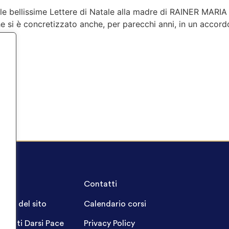
o le bellissime Lettere di Natale alla madre di RAINER MARIA 
e si è concretizzato anche, per parecchi anni, in un accordo 
…]
A.Q.
Contatti
ppa del sito
Calendario corsi
ogetti Darsi Pace
Privacy Policy