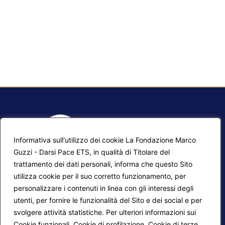
Informativa sull'utilizzo dei cookie La Fondazione Marco
Guzzi - Darsi Pace ETS, in qualità di Titolare del
trattamento dei dati personali, informa che questo Sito
utilizza cookie per il suo corretto funzionamento, per
F.A.Q.
Contatti
personalizzare i contenuti in linea con gli interessi degli
utenti, per fornire le funzionalità del Sito e dei social e per
Mappa del sito
Calendario corsi
svolgere attività statistiche. Per ulteriori informazioni sui
Progetti Darsi Pace
Privacy Policy
Cookie funzionali, Cookie di profilazione, Cookie di terze