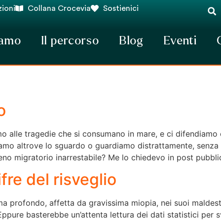
ioni
Collana Crocevia
Sostienici
iamo
Il percorso
Blog
Eventi
o
mo alle tragedie che si consumano in mare, e ci difendiamo 
olgiamo altrove lo sguardo o guardiamo distrattamente, senza
o migratorio inarrestabile? Me lo chiedevo in post pubblic
re del risveglio
 profondo, affetta da gravissima miopia, nei suoi maldestri
pure basterebbe un’attenta lettura dei dati statistici per s