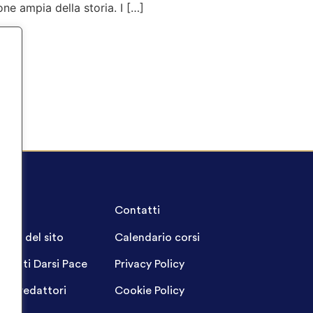
ne ampia della storia. I […]
A.Q.
Contatti
ppa del sito
Calendario corsi
ogetti Darsi Pace
Privacy Policy
gin redattori
Cookie Policy