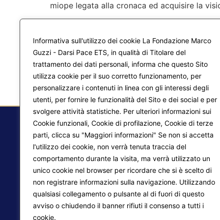
miope legata alla cronaca ed acquisire la visio
Informativa sull'utilizzo dei cookie La Fondazione Marco
Guzzi - Darsi Pace ETS, in qualità di Titolare del
trattamento dei dati personali, informa che questo Sito
utilizza cookie per il suo corretto funzionamento, per
personalizzare i contenuti in linea con gli interessi degli
utenti, per fornire le funzionalità del Sito e dei social e per
svolgere attività statistiche. Per ulteriori informazioni sui
Cookie funzionali, Cookie di profilazione, Cookie di terze
parti, clicca su "Maggiori informazioni" Se non si accetta
l'utilizzo dei cookie, non verrà tenuta traccia del
F.
comportamento durante la visita, ma verrà utilizzato un
Ma
unico cookie nel browser per ricordare che si è scelto di
non registrare informazioni sulla navigazione. Utilizzando
Pr
Liberazione interiore
qualsiasi collegamento o pulsante al di fuori di questo
Lo
Trasformazione del mondo
avviso o chiudendo il banner rifiuti il consenso a tutti i
cookie.
Maggiori informazioni