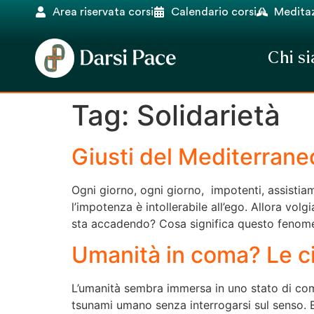
Area riservata corsi
Calendario corsi
Meditaz
Chi s
Tag:
Solidarietà
Giusti del Mediterrane
Ogni giorno, ogni giorno, impotenti, assistia
l’impotenza è intollerabile all’ego. Allora v
sta accadendo? Cosa significa questo fenomen
Umanità in coma? Le cif
L’umanità sembra immersa in uno stato di coma
tsunami umano senza interrogarsi sul senso. Ep