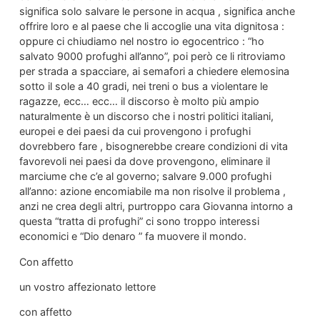
significa solo salvare le persone in acqua , significa anche
offrire loro e al paese che li accoglie una vita dignitosa :
oppure ci chiudiamo nel nostro io egocentrico : “ho
salvato 9000 profughi all’anno”, poi però ce li ritroviamo
per strada a spacciare, ai semafori a chiedere elemosina
sotto il sole a 40 gradi, nei treni o bus a violentare le
ragazze, ecc… ecc… il discorso è molto più ampio
naturalmente è un discorso che i nostri politici italiani,
europei e dei paesi da cui provengono i profughi
dovrebbero fare , bisognerebbe creare condizioni di vita
favorevoli nei paesi da dove provengono, eliminare il
marciume che c’e al governo; salvare 9.000 profughi
all’anno: azione encomiabile ma non risolve il problema ,
anzi ne crea degli altri, purtroppo cara Giovanna intorno a
questa “tratta di profughi” ci sono troppo interessi
economici e “Dio denaro ” fa muovere il mondo.
Con affetto
un vostro affezionato lettore
con affetto