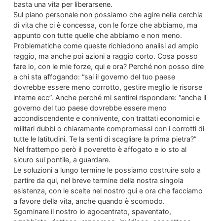
basta una vita per liberarsene.
Sul piano personale non possiamo che agire nella cerchia
di vita che ci è concessa, con le forze che abbiamo, ma
appunto con tutte quelle che abbiamo e non meno.
Problematiche come queste richiedono analisi ad ampio
raggio, ma anche poi azioni a raggio corto. Cosa posso
fare io, con le mie forze, qui e ora? Perché non posso dire
a chi sta affogando: “sai il governo del tuo paese
dovrebbe essere meno corrotto, gestire meglio le risorse
interne ecc”. Anche perché mi sentirei rispondere: “anche il
governo del tuo paese dovrebbe essere meno
accondiscendente e connivente, con trattati economici e
militari dubbi o chiaramente compromessi con i corrotti di
tutte le latitudini. Te la senti di scagliare la prima pietra?”
Nel frattempo però il poveretto è affogato e io sto al
sicuro sul pontile, a guardare.
Le soluzioni a lungo termine le possiamo costruire solo a
partire da qui, nel breve termine della nostra singola
esistenza, con le scelte nel nostro qui e ora che facciamo
a favore della vita, anche quando è scomodo.
Sgominare il nostro io egocentrato, spaventato,