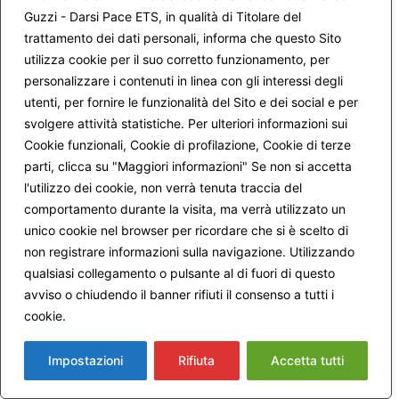
tradotto significa “sciocche ingenuità”, visto che conosci
Guzzi - Darsi Pace ETS, in qualità di Titolare del
Dp saprai che mArco Guzzi ha scritto il libro “La nuova
trattamento dei dati personali, informa che questo Sito
umanità”.
utilizza cookie per il suo corretto funzionamento, per
Un saluto.
Stefania
personalizzare i contenuti in linea con gli interessi degli
utenti, per fornire le funzionalità del Sito e dei social e per
P.S. Non so se tu sia sempre lo stesso anonimo che ha
svolgere attività statistiche. Per ulteriori informazioni sui
fatto tutti gli interventi anche a Iside qui sopra, ma in
Cookie funzionali, Cookie di profilazione, Cookie di terze
questo caso mi rallegro nel vederti decisamente
parti, clicca su "Maggiori informazioni" Se non si accetta
rinfrancato rispetto ai primi post.
l'utilizzo dei cookie, non verrà tenuta traccia del
comportamento durante la visita, ma verrà utilizzato un
unico cookie nel browser per ricordare che si è scelto di
19 Agosto 2015 alle 5:08 PM
non registrare informazioni sulla navigazione. Utilizzando
Giovanna
ha detto:
qualsiasi collegamento o pulsante al di fuori di questo
avviso o chiudendo il banner rifiuti il consenso a tutti i
Caro Anonimo, grazie dei tuoi interventi; capisco le tue
cookie.
Maggiori informazioni
preoccupazioni e le tue paure, appartengono un po’ a tutti:
la paura di essere invasi, di perdere le nostre sicurezze,
persino la nostra identità. Come sai noi lavoriamo sulle
Impostazioni
Rifiuta
Accetta tutti
paure, impariamo ad ascoltarle anziché agirle: le paure ci
rivelano molto di noi.