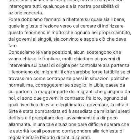
interrogare tutti, qualunque sia la nostra possibilità di
azione concreta.
Forse dobbiamo fermarci a riflettere su quale sia il bene,
quale la giusta direzione verso cui cercare di indirizzare
questo fenomeno in modo che ognuno nel proprio ambito,
dai governi ai singoli, sia convinto e sappia ciò che deve
fare.
Conosciamo le varie posizioni, alcuni sostengono che
vanno chiuse le frontiere, molti chiedono ai governi di
intervenire sui paesi di origine per controllare alla partenza
il fenomeno dei migranti, il che sarebbe forse fattibile se ci
trovassimo come controparte paesi in situazioni politiche
normali, ma, correggetemi se sbaglio, in Libia, paese da
cui partono la maggior parte dei migranti che giungono da
noi, ci sono due governi in contrasto fra loro, ognuno dei
quali rivendica di essere legittimato a governare, la città di
Sirte è stata bombardata ed è assediata da miliziani alleati
dell’Isis e il precipitare degli avvenimenti è a dir poco
allarmante. In una tale situazione pare difficile sperare che
le autorità locali possano corrispondere alla richiesta di
regolamentare l’esodo di tanti disperati.