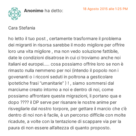
18 Agosto 2015 alle 1:25 PM
Anonimo
ha detto:
Cara Stefania
ho letto il tuo post , certamente trasformare il problema
dei migranti in risorsa sarebbe il modo migliore per offrire
loro una vita migliore , ma non vedo soluzione fattibile,
date le condizioni disatrose in cui ci troviamo anche noi
italiani ed europei….. cosa possiamo offrire loro se non è
rimasto nulla nemmeno per noi (intendo il popolo non i
govenanti o i ricconi seduti in poltrona a gesticolare
ipotetiche frasi “umanitarie” ) ! , siamo sommersi dal
marciume creato intorno a noi e dentro di noi, come
possiamo affrontare queste migrazioni, li portano qua e
dopo ???? il DP serve per risanare le nostre anime per
risvegliarle dal nostro torpore, per gettare il marcio che c’è
dentro di noi non è facile, è un percorso difficile con molte
ricadute, a volte con la tentazione di scappare via per la
paura di non essere all’altezza di quanto proposto.