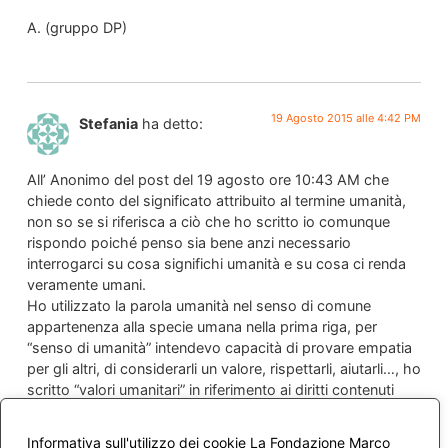
A. (gruppo DP)
19 Agosto 2015 alle 4:42 PM
Stefania
ha detto:
All’ Anonimo del post del 19 agosto ore 10:43 AM che
chiede conto del significato attribuito al termine umanità,
non so se si riferisca a ciò che ho scritto io comunque
rispondo poiché penso sia bene anzi necessario
interrogarci su cosa significhi umanità e su cosa ci renda
veramente umani.
Ho utilizzato la parola umanità nel senso di comune
appartenenza alla specie umana nella prima riga, per
“senso di umanità” intendevo capacità di provare empatia
per gli altri, di considerarli un valore, rispettarli, aiutarli…, ho
scritto “valori umanitari” in riferimento ai diritti contenuti
nella Dichiarazione universale dei diritti umani dell’ONU.
Io, come dicono dalle mie parti, scrivo “balosade” che
Informativa sull'utilizzo dei cookie La Fondazione Marco