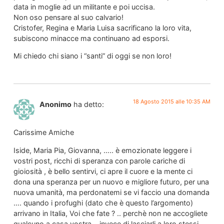
data in moglie ad un militante e poi uccisa.
Non oso pensare al suo calvario!
Cristofer, Regina e Maria Luisa sacrificano la loro vita,
subiscono minacce ma continuano ad esporsi.
Mi chiedo chi siano i “santi” di oggi se non loro!
18 Agosto 2015 alle 10:35 AM
Anonimo
ha detto:
Carissime Amiche
Iside, Maria Pia, Giovanna, ….. è emozionate leggere i
vostri post, ricchi di speranza con parole cariche di
gioiosità , è bello sentirvi, ci apre il cuore e la mente ci
dona una speranza per un nuovo e migliore futuro, per una
nuova umanità, ma perdonatemi se vi faccio una domanda
…. quando i profughi (dato che è questo l’argomento)
arrivano in Italia, Voi che fate ? .. perchè non ne accogliete
qualcuno a casa vostra….invece di lasciarli a loro stessi,