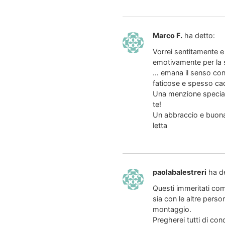
Marco F.
ha detto:
Vorrei sentitamente e
emotivamente per la su
… emana il senso conc
faticose e spesso cao
Una menzione special
te!
Un abbraccio e buona 
letta
paolabalestreri
ha d
Questi immeritati com
sia con le altre perso
montaggio.
Pregherei tutti di con