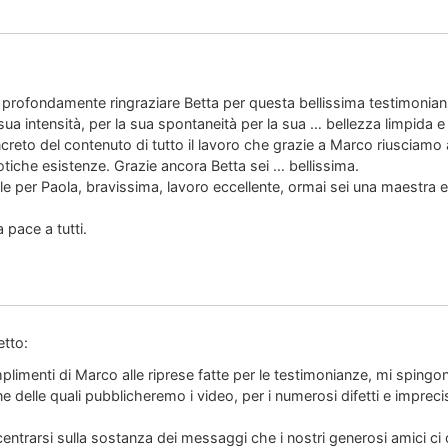
 profondamente ringraziare Betta per questa bellissima testimonia
a intensità, per la sua spontaneità per la sua … bellezza limpida e c
reto del contenuto di tutto il lavoro che grazie a Marco riusciamo a
tiche esistenze. Grazie ancora Betta sei … bellissima.
e per Paola, bravissima, lavoro eccellente, ormai sei una maestra 
pace a tutti.
etto:
plimenti di Marco alle riprese fatte per le testimonianze, mi spingo
ne delle quali pubblicheremo i video, per i numerosi difetti e impreci
centrarsi sulla sostanza dei messaggi che i nostri generosi amici ci 