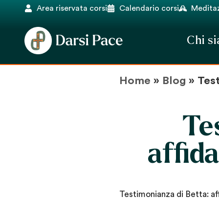
Area riservata corsi
Calendario corsi
Meditaz
Chi s
Home
»
Blog
»
Test
Te
affid
Testimonianza di Betta: af