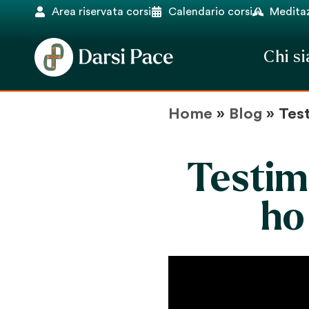
Area riservata corsi
Calendario corsi
Meditaz
Chi s
Home
»
Blog
»
Test
Testimo
ho