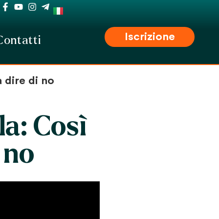
Iscrizione
Contatti
 dire di no
la: Così
 no