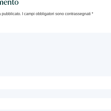
mento
à pubblicato.
I campi obbligatori sono contrassegnati
*