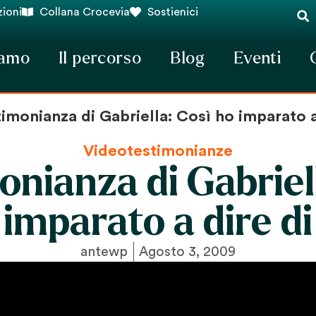
ioni
Collana Crocevia
Sostienici
iamo
Il percorso
Blog
Eventi
imonianza di Gabriella: Così ho imparato a
Videotestimonianze
nianza di Gabriel
 imparato a dire di
antewp
Agosto 3, 2009