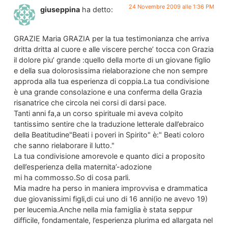
24 Novembre 2009 alle 1:36 PM
giuseppina
ha detto:
GRAZIE Maria GRAZIA per la tua testimonianza che arriva
dritta dritta al cuore e alle viscere perche’ tocca con Grazia
il dolore piu’ grande :quello della morte di un giovane figlio
e della sua dolorosissima rielaborazione che non sempre
approda alla tua esperienza di coppia.La tua condivisione
è una grande consolazione e una conferma della Grazia
risanatrice che circola nei corsi di darsi pace.
Tanti anni fa,a un corso spirituale mi aveva colpito
tantissimo sentire che la traduzione letterale dall’ebraico
della Beatitudine"Beati i poveri in Spirito" è:" Beati coloro
che sanno rielaborare il lutto."
La tua condivisione amorevole e quanto dici a proposito
dell’esperienza della maternita’-adozione
mi ha commosso.So di cosa parli.
Mia madre ha perso in maniera improvvisa e drammatica
due giovanissimi figli,di cui uno di 16 anni(io ne avevo 19)
per leucemia.Anche nella mia famiglia è stata seppur
difficile, fondamentale, l’esperienza plurima ed allargata nel