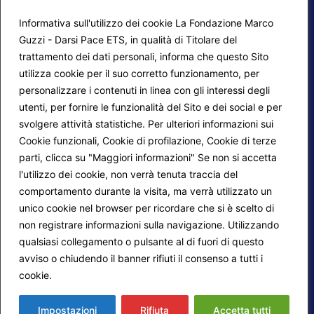
Informativa sull'utilizzo dei cookie La Fondazione Marco
Guzzi - Darsi Pace ETS, in qualità di Titolare del
trattamento dei dati personali, informa che questo Sito
utilizza cookie per il suo corretto funzionamento, per
F.A.Q.
Contatti
personalizzare i contenuti in linea con gli interessi degli
utenti, per fornire le funzionalità del Sito e dei social e per
Mappa del sito
Calendario corsi
svolgere attività statistiche. Per ulteriori informazioni sui
Progetti Darsi Pace
Privacy Policy
Cookie funzionali, Cookie di profilazione, Cookie di terze
parti, clicca su "Maggiori informazioni" Se non si accetta
Login redattori
Cookie Policy
l'utilizzo dei cookie, non verrà tenuta traccia del
comportamento durante la visita, ma verrà utilizzato un
unico cookie nel browser per ricordare che si è scelto di
Seguici su:
non registrare informazioni sulla navigazione. Utilizzando
qualsiasi collegamento o pulsante al di fuori di questo
avviso o chiudendo il banner rifiuti il consenso a tutti i
cookie.
Maggiori informazioni
© 2026
Fondazione Marco Guzzi – Darsi Pace
ETS
. Tutti i diritti sono riservati.
Impostazioni
Rifiuta
Accetta tutti