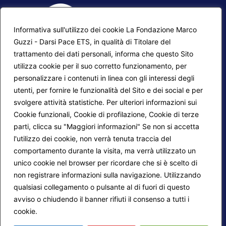
Informativa sull'utilizzo dei cookie La Fondazione Marco
Guzzi - Darsi Pace ETS, in qualità di Titolare del
trattamento dei dati personali, informa che questo Sito
utilizza cookie per il suo corretto funzionamento, per
F.A.Q.
Contatti
personalizzare i contenuti in linea con gli interessi degli
utenti, per fornire le funzionalità del Sito e dei social e per
Mappa del sito
Calendario corsi
svolgere attività statistiche. Per ulteriori informazioni sui
Progetti Darsi Pace
Privacy Policy
Cookie funzionali, Cookie di profilazione, Cookie di terze
parti, clicca su "Maggiori informazioni" Se non si accetta
Login redattori
Cookie Policy
l'utilizzo dei cookie, non verrà tenuta traccia del
comportamento durante la visita, ma verrà utilizzato un
unico cookie nel browser per ricordare che si è scelto di
Seguici su:
non registrare informazioni sulla navigazione. Utilizzando
qualsiasi collegamento o pulsante al di fuori di questo
avviso o chiudendo il banner rifiuti il consenso a tutti i
cookie.
Maggiori informazioni
© 2026
Fondazione Marco Guzzi – Darsi Pace