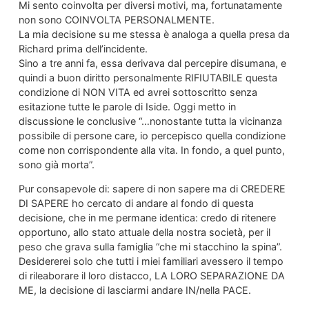
Mi sento coinvolta per diversi motivi, ma, fortunatamente
non sono COINVOLTA PERSONALMENTE.
La mia decisione su me stessa è analoga a quella presa da
Richard prima dell’incidente.
Sino a tre anni fa, essa derivava dal percepire disumana, e
quindi a buon diritto personalmente RIFIUTABILE questa
condizione di NON VITA ed avrei sottoscritto senza
esitazione tutte le parole di Iside. Oggi metto in
discussione le conclusive “…nonostante tutta la vicinanza
possibile di persone care, io percepisco quella condizione
come non corrispondente alla vita. In fondo, a quel punto,
sono già morta”.
Pur consapevole di: sapere di non sapere ma di CREDERE
DI SAPERE ho cercato di andare al fondo di questa
decisione, che in me permane identica: credo di ritenere
opportuno, allo stato attuale della nostra società, per il
peso che grava sulla famiglia “che mi stacchino la spina”.
Desidererei solo che tutti i miei familiari avessero il tempo
di rileaborare il loro distacco, LA LORO SEPARAZIONE DA
ME, la decisione di lasciarmi andare IN/nella PACE.