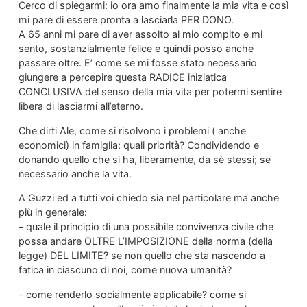
Cerco di spiegarmi: io ora amo finalmente la mia vita e così
mi pare di essere pronta a lasciarla PER DONO.
A 65 anni mi pare di aver assolto al mio compito e mi
sento, sostanzialmente felice e quindi posso anche
passare oltre. E’ come se mi fosse stato necessario
giungere a percepire questa RADICE iniziatica
CONCLUSIVA del senso della mia vita per potermi sentire
libera di lasciarmi all’eterno.
Che dirti Ale, come si risolvono i problemi ( anche
economici) in famiglia: quali priorità? Condividendo e
donando quello che si ha, liberamente, da sè stessi; se
necessario anche la vita.
A Guzzi ed a tutti voi chiedo sia nel particolare ma anche
più in generale:
– quale il principio di una possibile convivenza civile che
possa andare OLTRE L’IMPOSIZIONE della norma (della
legge) DEL LIMITE? se non quello che sta nascendo a
fatica in ciascuno di noi, come nuova umanità?
– come renderlo socialmente applicabile? come si