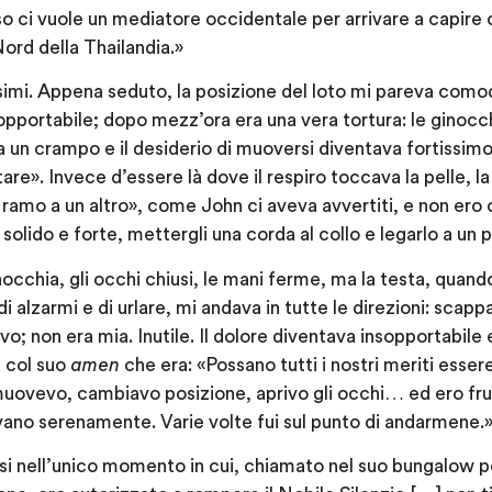
 ci vuole un mediatore occidentale per arrivare a capire c
Nord della Thailandia.»
issimi. Appena seduto, la posizione del loto mi pareva com
opportabile; dopo mezz’ora era una vera tortura: le ginoc
utta un crampo e il desiderio di muoversi diventava fortissi
are». Invece d’essere là dove il respiro toccava la pelle, 
ramo a un altro», come John ci aveva avvertiti, e non ero
 solido e forte, mettergli una corda al collo e legarlo a un 
nocchia, gli occhi chiusi, le mani ferme, ma la testa, quando
di alzarmi e di urlare, mi andava in tutte le direzioni: scapp
vo; non era mia. Inutile. Il dolore diventava insopportabil
a col suo
amen
che era: «Possano tutti i nostri meriti essere
muovevo, cambiavo posizione, aprivo gli occhi… ed ero fr
avano serenamente. Varie volte fui sul punto di andarmene.
ssi nell’unico momento in cui, chiamato nel suo bungalow per