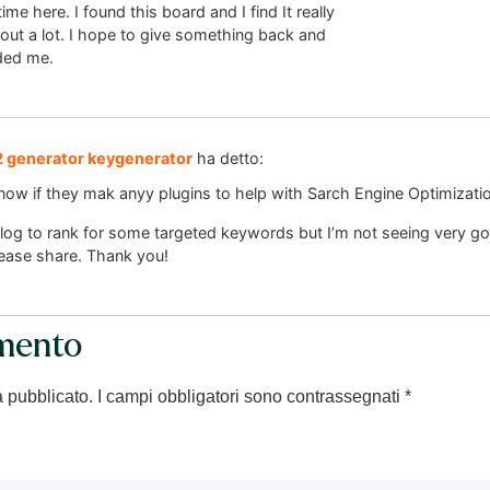
time here. I found this board and I find It really
 out a lot. I hope to give something back and
ided me.
2 generator keygenerator
ha detto:
now if they mak anyy plugins to help with Sarch Engine Optimizati
blog to rank for some targeted keywords but I’m not seeing very g
lease share. Thank you!
mento
à pubblicato.
I campi obbligatori sono contrassegnati
*