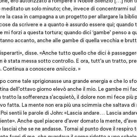
ne, ero autorizzato a rompere il Nobile Silenzio […] non ti
 ho meditato un solo minuto; che, invece di concentrarmi su
gere la casa in campagna a un progetto per allargare la bib
 cose da scrivere e a quanto è assurdo essere qui; quando tu 
e mi forzi a questa tortura; quando dici ‘gambe’ penso a qu
stanno accanto, anche alle gambe di quella vecchia e brutta 
isperarti», disse. «Anche tutto quello che dici è passegger
 è stata messa sotto controllo. E ora, tutt’a un tratto, pr
ro. Continua a conoscere
aniiccia
. »
ppo come tale sprigionasse una grande energia e che lo sf
tina dell’ottavo giorno elevò anche il mio. Le gambe mi fa
tratto la sofferenza s’acquietò, il dolore non mi fece più 
vevo fatta. La mente non era più una scimmia che saltava di 
 Poi sentii le parole di John: «Lascia andare… Lascia and
ente». Anche quel piacere d’aver domato la mente, d’aver
 lasciai che se ne andasse. Tornai al punto dove il respiro 
nte fuori di me, che guardava il corpo ridotto a uno schelet