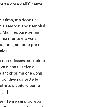
erte cose dell’Oriente. Il
odissima, ma dopo un
chia sembravano riempirsi
mo. Mai, neppure per un
la mia mente era «una
 capace, neppure per un
palo». […]
 non si fissava sul dolore
ava e non riuscivo a
e e ancor prima che John
 condivisi da tutte le
ustrato a vedere come
» […]
 riferire sui progressi