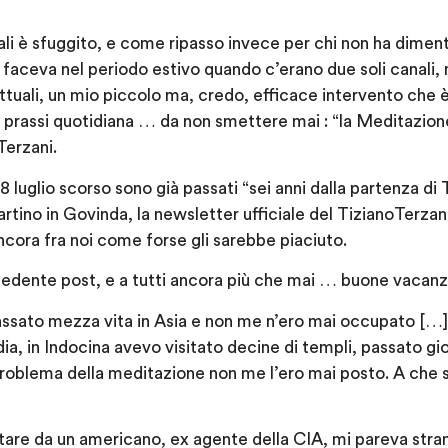
uali è sfuggito, e come ripasso invece per chi non ha dimen
 faceva nel periodo estivo quando c’erano due soli canali
ttuali, un mio piccolo ma, credo, efficace intervento che
prassi quotidiana … da non smettere mai : “la Meditazione
Terzani.
 luglio scorso sono già passati “sei anni dalla partenza di 
ino in Govinda, la newsletter ufficiale del TizianoTerzan
cora fra noi come forse gli sarebbe piaciuto.
ecedente post, e a tutti ancora più che mai … buone vacanz
ssato mezza vita in Asia e non me n’ero mai occupato […] 
dia, in Indocina avevo visitato decine di templi, passato gi
problema della meditazione non me l’ero mai posto. A che 
itare da un americano, ex agente della CIA, mi pareva str