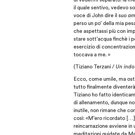
il quale sentivo, vedevo so
voce di John dire il suo
am
perso un po’ della mia pes
che aspettassi più con imp
stare sott’acqua finchè i
esercizio di concentrazion
toccava a me. »
(Tiziano Terzani /
Un indo
Ecco, come umile, ma ostin
tutto finalmente diventerà
Tiziano ho fatto identica
di allenamento, dunque no
inutile, non rimane che co
così: «M’ero ricordato […]
reincarnazione avviene in 
meditazioni guidate da Marc