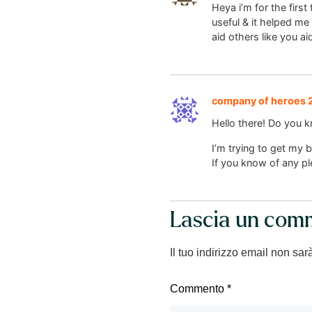
Heya i’m for the first 
useful & it helped me
aid others like you a
company of heroes 
Hello there! Do you k
I’m trying to get my 
If you know of any p
Lascia un com
Il tuo indirizzo email non sar
Commento
*