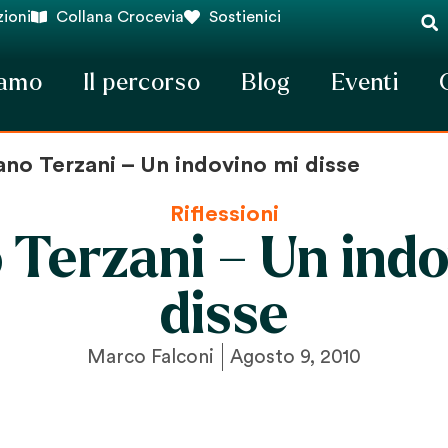
ioni
Collana Crocevia
Sostienici
iamo
Il percorso
Blog
Eventi
ano Terzani – Un indovino mi disse
Riflessioni
 Terzani – Un ind
disse
Marco Falconi
Agosto 9, 2010