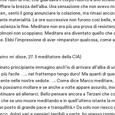
ffiare la brezza dell’alba. Una sensazione che non avevo ma
en,
sentii il gong annunciare la colazione, ma rimasi anc
ante materialità. Le ore successive non furono così belle,
azienza la fine. Meditare non era più una prova di resisten
 polmoni non scoppiano. Meditare era diventato quello che 
e. Ebbi l’impressione di aver «imparato» qualcosa, come a
vino mi disse
, 27. Il meditatore della CIA)
ato principiante immagino anch’io di arrivare all’alba di u
 più facile ….. nel frattempo tengo duro! Ma quanti di ques
mente nelle nostre sedute….. Come dice Marco meditare, i
n possiamo mollare e se anche a volte appare assurdo, in
ntinuare ad allenarci. Bello pensare ancora a Terzani che 
 che se uno muore meditando e in quell’ultimo istante la m
un posto di grande pace e tranquillità.» Da solo non riesco
o, dolori vari e pensieri terribili a parte, ho spesso raggiu