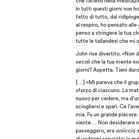
che facevo nella meditazio
in tutti questi giorni non
fatto di tutto, dal ridipin
al respiro, ho pensato alle
penso a stringere la tua ch
tutte le tailandesi che mi 
John rise divertito. «Non d
secoli che la tua mente non
giorni? Aspetta. Tieni du
[…] «Mi pareva che il gru
sforzo di ciascuno. La mat
nuovo per cedere, ma d’un 
sciogliersi e sparì. Ce l’a
mia. Fu un grande piacere.
niente… Non desiderare ni
passeggero, era
aniiccia
e
di vedermi separato: la me