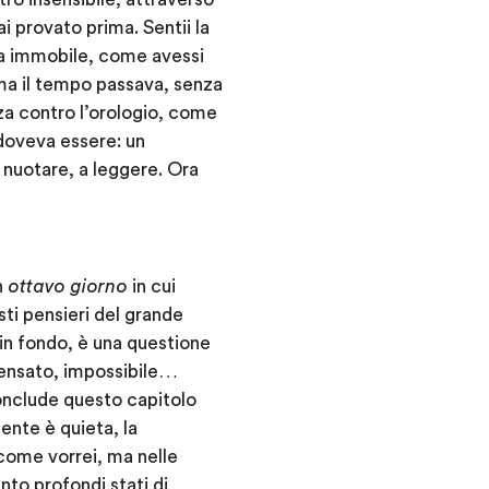
i provato prima. Sentii la
ora immobile, come avessi
 ma il tempo passava, senza
za contro l’orologio, come
doveva essere: un
 nuotare, a leggere. Ora
n
ottavo giorno
in cui
ti pensieri del grande
n fondo, è una questione
sensato, impossibile…
conclude questo capitolo
ente è quieta, la
 come vorrei, ma nelle
nto profondi stati di