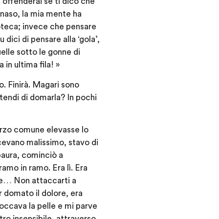
 offenderai se ti dico che
l naso, la mia mente ha
lioteca; invece che pensare
dici di pensare alla ‘gola’,
elle sotto le gonne di
in ultima fila! »
o. Finirà. Magari sono
etendi di domarla? In pochi
orzo comune elevasse lo
cevano malissimo, stavo di
paura, cominciò a
ramo in ramo. Era lì. Era
are… Non attaccarti a
 domato il dolore, era
toccava la pelle e mi parve
ro insensibile, attraverso