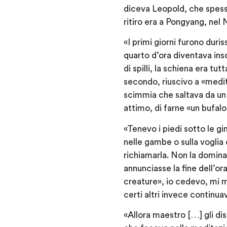
diceva Leopold, che spesso
ritiro era a Pongyang, nel 
«I primi giorni furono dur
quarto d’ora diventava ins
di spilli, la schiena era t
secondo, riuscivo a «medit
scimmia che saltava da un 
attimo, di farne «un bufalo
«Tenevo i piedi sotto le gi
nelle gambe o sulla voglia 
richiamarla. Non la domina
annunciasse la fine dell’or
creature», io cedevo, mi 
certi altri invece continu
«Allora maestro […] gli di