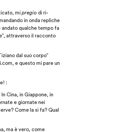
ticato, mi
pregio
di ri-
, mandando in onda repliche
 è andato qualche tempo fa
”, attraverso il racconto
Tiziano dal suo corpo”
i.com, e questo mi pare un
e! :
In Cina, in Giappone, in
ornate e giornate nei
serve? Come la si fa? Qual
ana, ma è vero, come