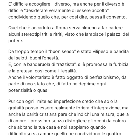
E’ difficile accogliere il diverso, ma anche per il diverso è
difficile “desiderare veramente di essere accolto”
condividendo quello che, per così dire, passa il convento.
Quel che è accaduto a Roma serva almeno a far cadere
alcuni stereotipi triti e ritriti, visto che lambisce i palazzi del
potere.
Da troppo tempo il “buon senso” è stato vilipeso e bandita
dai salotti buoni l’onestà.
E, con la banderuola di “razzista”, si è promossa la furbizia
e la pretesa, così come l’illegalità.
Anche il volontariato è fatto oggetto di perfezionismo, da
parte di uno stato che, di fatto ne deprime ogni
potenzialità o quasi.
Pur con ogni limite ed imperfezione credo che solo la
gratuità possa essere realmente foriera d’integrazione, ma
anche la carità cristiana pare che indichi una misura, quella
di amare il prossimo senza distogliere gli occhi da coloro
che abitano la tua casa e noi sappiamo quando
difficoltoso sia amare quelli che condividono le quattro