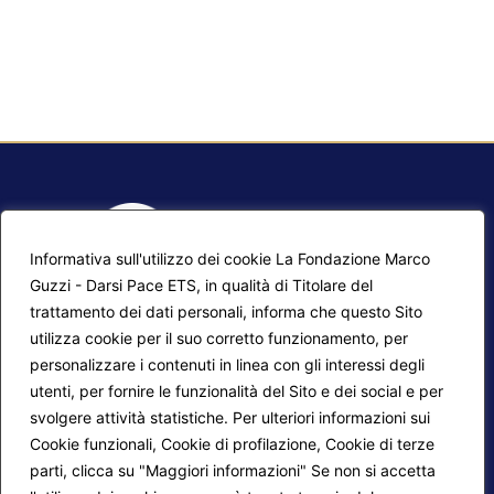
Informativa sull'utilizzo dei cookie La Fondazione Marco
Guzzi - Darsi Pace ETS, in qualità di Titolare del
trattamento dei dati personali, informa che questo Sito
utilizza cookie per il suo corretto funzionamento, per
F.A.Q.
Contatti
personalizzare i contenuti in linea con gli interessi degli
utenti, per fornire le funzionalità del Sito e dei social e per
Mappa del sito
Calendario corsi
svolgere attività statistiche. Per ulteriori informazioni sui
Progetti Darsi Pace
Privacy Policy
Cookie funzionali, Cookie di profilazione, Cookie di terze
parti, clicca su "Maggiori informazioni" Se non si accetta
Login redattori
Cookie Policy