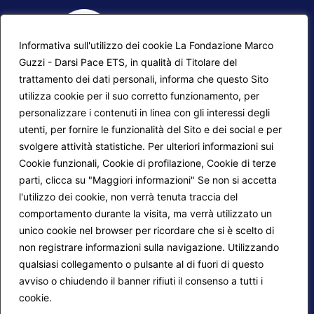
Informativa sull'utilizzo dei cookie La Fondazione Marco
Guzzi - Darsi Pace ETS, in qualità di Titolare del
trattamento dei dati personali, informa che questo Sito
utilizza cookie per il suo corretto funzionamento, per
F.A.Q.
Contatti
personalizzare i contenuti in linea con gli interessi degli
utenti, per fornire le funzionalità del Sito e dei social e per
Mappa del sito
Calendario corsi
svolgere attività statistiche. Per ulteriori informazioni sui
Progetti Darsi Pace
Privacy Policy
Cookie funzionali, Cookie di profilazione, Cookie di terze
parti, clicca su "Maggiori informazioni" Se non si accetta
Login redattori
Cookie Policy
l'utilizzo dei cookie, non verrà tenuta traccia del
comportamento durante la visita, ma verrà utilizzato un
unico cookie nel browser per ricordare che si è scelto di
Seguici su:
non registrare informazioni sulla navigazione. Utilizzando
qualsiasi collegamento o pulsante al di fuori di questo
avviso o chiudendo il banner rifiuti il consenso a tutti i
cookie.
Maggiori informazioni
© 2026
Fondazione Marco Guzzi – Darsi Pace