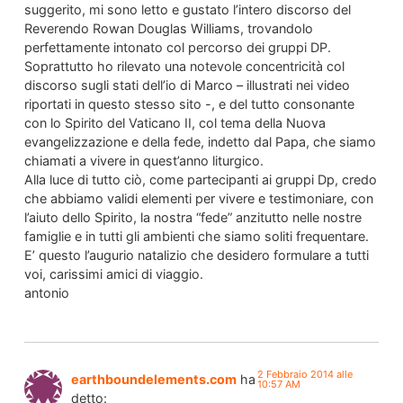
suggerito, mi sono letto e gustato l’intero discorso del
Reverendo Rowan Douglas Williams, trovandolo
perfettamente intonato col percorso dei gruppi DP.
Soprattutto ho rilevato una notevole concentricità col
discorso sugli stati dell’io di Marco – illustrati nei video
riportati in questo stesso sito -, e del tutto consonante
con lo Spirito del Vaticano II, col tema della Nuova
evangelizzazione e della fede, indetto dal Papa, che siamo
chiamati a vivere in quest’anno liturgico.
Alla luce di tutto ciò, come partecipanti ai gruppi Dp, credo
che abbiamo validi elementi per vivere e testimoniare, con
l’aiuto dello Spirito, la nostra “fede” anzitutto nelle nostre
famiglie e in tutti gli ambienti che siamo soliti frequentare.
E’ questo l’augurio natalizio che desidero formulare a tutti
voi, carissimi amici di viaggio.
antonio
2 Febbraio 2014 alle
earthboundelements.com
ha
10:57 AM
detto: