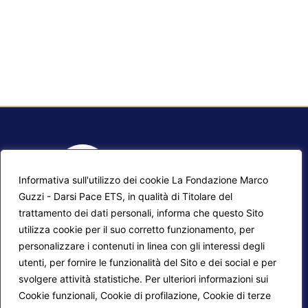
Informativa sull'utilizzo dei cookie La Fondazione Marco
Guzzi - Darsi Pace ETS, in qualità di Titolare del
trattamento dei dati personali, informa che questo Sito
utilizza cookie per il suo corretto funzionamento, per
F.A.Q.
Contatti
personalizzare i contenuti in linea con gli interessi degli
utenti, per fornire le funzionalità del Sito e dei social e per
Mappa del sito
Calendario corsi
svolgere attività statistiche. Per ulteriori informazioni sui
Progetti Darsi Pace
Privacy Policy
Cookie funzionali, Cookie di profilazione, Cookie di terze