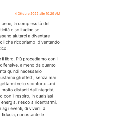
4 Ottobre 2022 alle 10:29 AM
i bene, la complessità del
cità e solitudine se
ssano aiutarci a diventare
 ruoli che ricopriamo, diventando
ico.
 il libro. Più procediamo con il
e difensive, almeno da quanto
enta quindi necessario
ustarne gli effetti, senza mai
 gettarmi nello sconforto…mi
lto distanti dall’integrità,
con il respiro, in qualsiasi
energia, riesco a ricentrarmi,
gli eventi, di viverli, di
 fiducia, nonostante le