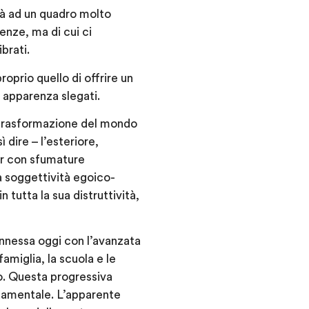
tà ad un quadro molto
nze, ma di cui ci
brati.
roprio quello di offrire un
in apparenza slegati.
e trasformazione del mondo
 dire – l’esteriore,
ur con sfumature
na soggettività egoico-
n tutta la sua distruttività,
onnessa oggi con l’avanzata
amiglia, la scuola e le
so. Questa progressiva
ndamentale. L’apparente