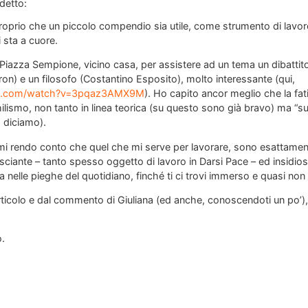
detto:
roprio che un piccolo compendio sia utile, come strumento di lavor
 sta a cuore.
 Piazza Sempione, vicino casa, per assistere ad un tema un dibattito 
ron) e un filosofo (Costantino Esposito), molto interessante (qui,
be.com/watch?v=3pqaz3AMX9M
). Ho capito ancor meglio che la fati
ilismo, non tanto in linea teorica (su questo sono già bravo) ma “
, diciamo).
, mi rendo conto che quel che mi serve per lavorare, sono esattame
isciante – tanto spesso oggetto di lavoro in Darsi Pace – ed insidi
ua nelle pieghe del quotidiano, finché ti ci trovi immerso e quasi non
rticolo e dal commento di Giuliana (ed anche, conoscendoti un po’), s
o.