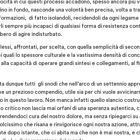
elocità in cui questi processi accadono, spesso ancora più 
no in fondo, nasconde una volontà ben precisa, volta a tras
nformazioni, di fatto isolandoli, recidendoli da ogni legame
derli sempre più incapaci di qualsiasi forma di resistenza co
bero di agire indisturbato.
si, affrontati, per scelta, con quella semplicità di seco
nei quali lo spessore culturale e la vastissima densità di con
alla capacità di operare grandi sintesi e collegamenti, al f
ta dunque tutti gli snodi che nell’arco di un settennio app
 un prezioso compendio, utile sia per chi vuole avvicinarsi
o in questo lavoro. Non manca infatti quello slancio costru
o critico non lascia mai orfani di una speranza autentica,
prendendoci cura del nostro dolore, ma senza ripiegarci su 
 dolcissimo che risana e rinvigorisce ogni nostra azione, a
nte dopo istante, che ci abita ma che non è mai nostra, e c