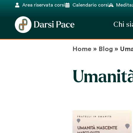
Area riservata corsi
Calendario corsi
Meditaz
Chi s
Home
»
Blog
»
Uma
Umanità