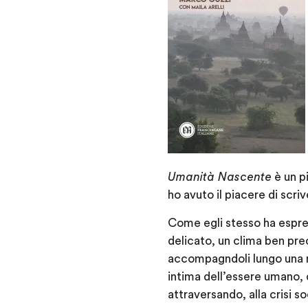
Umanità Nascente
è un p
ho avuto il piacere di scr
Come egli stesso ha espress
delicato, un clima ben preci
accompagndoli lungo una ri
intima dell’essere umano, d
attraversando, alla crisi 