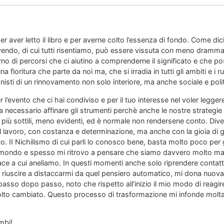
er aver letto il libro e per averne colto l’essenza di fondo. Come dic
ndo, di cui tutti risentiamo, può essere vissuta con meno drammati
rno di percorsi che ci aiutino a comprenderne il significato e che po
una fioritura che parte da noi ma, che si irradia in tutti gli ambiti e i
isti di un rinnovamento non solo interiore, ma anche sociale e polit
l’evento che ci hai condiviso e per il tuo interesse nel voler leggere
a necessario affinare gli strumenti perchè anche le nostre strategi
o più sottili, meno evidenti, ed è normale non rendersene conto. Div
il lavoro, con costanza e determinazione, ma anche con la gioia di g
to. II Nichilismo di cui parli lo conosco bene, basta molto poco per
mondo e spesso mi ritrovo a pensare che siamo davvero molto ma mo
ace a cui aneliamo. In questi momenti anche solo riprendere contatto 
e riuscire a distaccarmi da quel pensiero automatico, mi dona nuova 
passo dopo passo, noto che rispetto all’inizio il mio modo di reagire a
molto cambiato. Questo processo di trasformazione mi infonde molta
mbi!