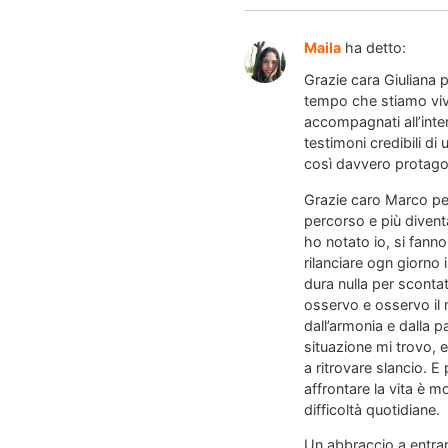
Maila
ha detto:
Grazie cara Giuliana p
tempo che stiamo vive
accompagnati all’inte
testimoni credibili di 
così davvero protagon
Grazie caro Marco per 
percorso e più divent
ho notato io, si fann
rilanciare ogn giorno 
dura nulla per sconta
osservo e osservo il 
dall’armonia e dalla p
situazione mi trovo, 
a ritrovare slancio. E 
affrontare la vita è 
difficoltà quotidiane.
Un abbraccio a entra