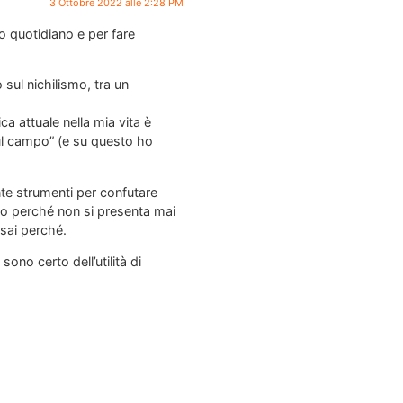
3 Ottobre 2022 alle 2:28 PM
o quotidiano e per fare
sul nichilismo, tra un
ca attuale nella mia vita è
sul campo” (e su questo ho
nte strumenti per confutare
oso perché non si presenta mai
 sai perché.
ono certo dell’utilità di