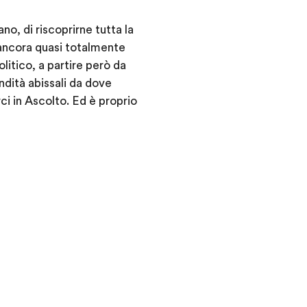
no, di riscoprirne tutta la
 ancora quasi totalmente
litico, a partire però da
ndità abissali da dove
rci in Ascolto. Ed è proprio