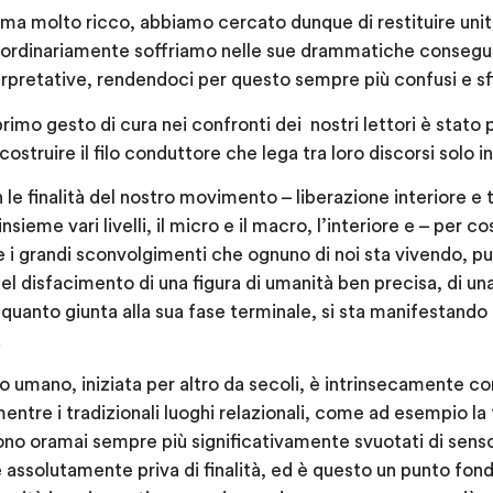
 ma molto ricco, abbiamo cercato dunque di restituire uni
ordinariamente soffriamo nelle sue drammatiche consegue
rpretative, rendendoci per questo sempre più confusi e sfi
primo gesto di cura nei confronti dei nostri lettori è stato p
costruire il filo conduttore che lega tra loro discorsi solo 
 le finalità del nostro movimento – liberazione interiore 
eme vari livelli, il micro e il macro, l’interiore e – per così
 i grandi sconvolgimenti che ognuno di noi sta vivendo, p
 del disfacimento di una figura di umanità ben precisa, di u
n quanto giunta alla sua fase terminale, si sta manifestando i
.
Io umano, iniziata per altro da secoli, è intrinsecamente c
mentre i tradizionali luoghi relazionali, come ad esempio la f
aiono oramai sempre più significativamente svuotati di sen
è assolutamente priva di finalità, ed è questo un punto fo