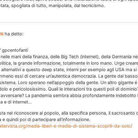
tata, spogliata di tutto, manipolata, dal tecnicismo.
ti
ha detto:
 gpcentofanti
i nelle mani della finanza, delle Big Tech (internet), della Germania n
litica, la grande informazione, totalmente in loro mano. Urge creare r
 alternativi a questo deep state, interni per esempio agli USA ma si
no essi di cercare un’autentica democrazia. La gente dal basso pu
 sistema. Loro sperano nell’appoggio della gente. Un altro gigante 
lo e pericolosissimo. Quali le interazioni tra questi poli di domini
 avversarie? La pandemia sembra abbia profondamente indebolito l’
za e di internet…
ta nel riconoscere al popolo, alla specifica persona, il sacrosanto di
e quindi poi di partecipare all’informazione.
altervista.org/media-liberi-e-media-di-sistema-scoprili-da-solo/