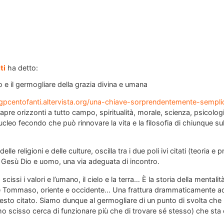
ti
ha detto:
mo e il germogliare della grazia divina e umana
/gpcentofanti.altervista.org/una-chiave-sorprendentemente-sempl
apre orizzonti a tutto campo, spiritualità, morale, scienza, psicolog
n nucleo fecondo che può rinnovare la vita e la filosofia di chiunque 
elle religioni e delle culture, oscilla tra i due poli ivi citati (teoria e
n Gesù Dio e uomo, una via adeguata di incontro.
o scissi i valori e l’umano, il cielo e la terra… È la storia della mentali
 e Tommaso, oriente e occidente… Una frattura drammaticamente acc
esto citato. Siamo dunque al germogliare di un punto di svolta ch
omo scisso cerca di funzionare più che di trovare sé stesso) che sta