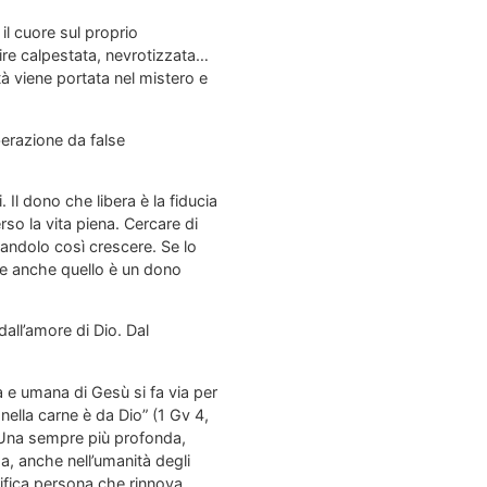
l cuore sul proprio
ire calpestata, nevrotizzata…
tà viene portata nel mistero e
erazione da false
Il dono che libera è la fiducia
so la vita piena. Cercare di
iandolo così crescere. Se lo
se anche quello è un dono
dall’amore di Dio. Dal
a e umana di Gesù si fa via per
nella carne è da Dio” (1 Gv 4,
. Una sempre più profonda,
a, anche nell’umanità degli
cifica persona che rinnova