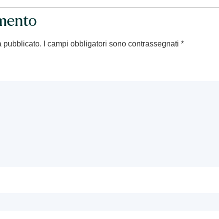
mento
à pubblicato.
I campi obbligatori sono contrassegnati
*