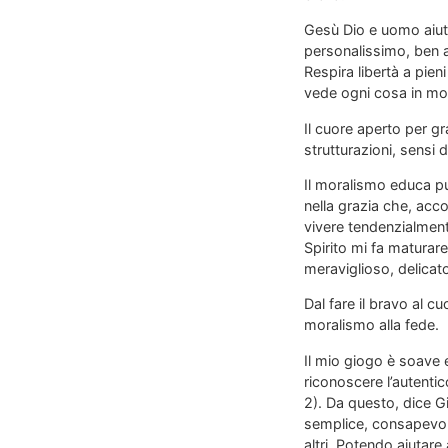
Gesù Dio e uomo aiuta
personalissimo, ben a
Respira libertà a pien
vede ogni cosa in m
Il cuore aperto per 
strutturazioni, sensi 
Il moralismo educa pur
nella grazia che, acc
vivere tendenzialment
Spirito mi fa maturar
meraviglioso, delicato,
Dal fare il bravo al c
moralismo alla fede.
Il mio giogo è soave e
riconoscere l’autentic
2). Da questo, dice G
semplice, consapevole
altri. Potendo aiutare