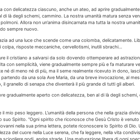
 con delicatezza ciascuno, anche un ateo, ad aprire gradualmente i
l di là degli schemi, cammino. La nostra umanità matura senza ven
i polmoni. Allora non un’anima disincarnata ma tutta la nostra umani
odo sempre nuovo.
grazia ad una luce che scende come una colomba, delicatamente. Lib
di colpa, risposte meccaniche, cervellotismi, inutili sbrachi…
e il cristiano a salvarsi da solo dovendo ottemperare ad astrazioni. 
olta con semplicità, viene gradualmente sempre più e fa maturare ver
e né di meno né di più, ma il seme realmente ricevuto in dono, lasc
e partendo da una sola Ave Maria, da una breve invocazione, al me
 il granello di senapa che diventerà il più grande di tutti gli alberi.
uore gradualmente aperto con delicatezza, ben al di là degli schemi, 
 il mio peso leggero. L’umanità della persona che nella grazia divin
o suo Spirito. “Ogni spirito che riconosce che Gesù Cristo è venuto 
iovanni nella sua prima lettera, potete riconoscere lo Spirito di Dio
zza del cuore nella Luce serena, che fa leggere, nella vita condivis
 a sciogliere nodi, aprire strade. Una maturazione libera di ogni spe