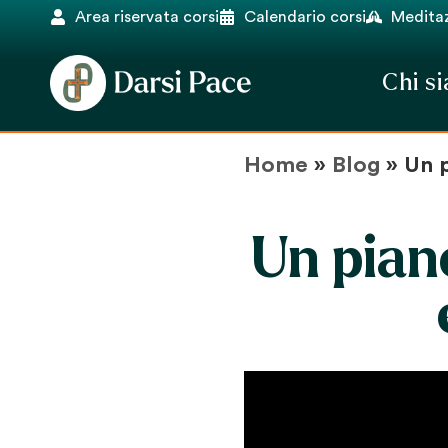
Area riservata corsi
Calendario corsi
Meditaz
Chi s
Home
»
Blog
»
Un p
Un piane