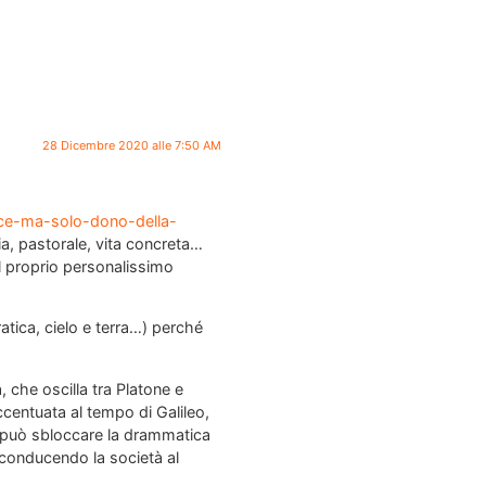
28 Dicembre 2020 alle 7:50 AM
ice-ma-solo-dono-della-
ia, pastorale, vita concreta…
sul proprio personalissimo
 pratica, cielo e terra…) perché
tà, che oscilla tra Platone e
entuata al tempo di Galileo,
e può sbloccare la drammatica
 conducendo la società al