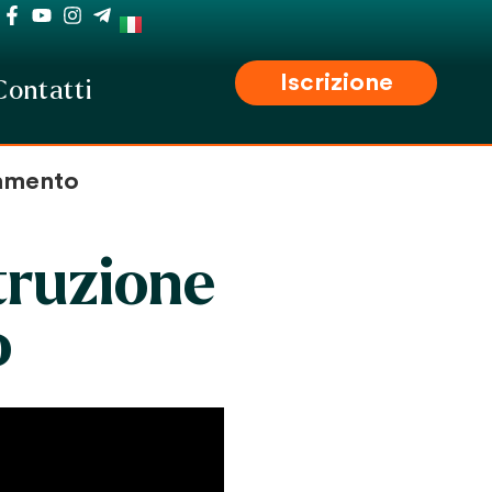
Iscrizione
Contatti
iamento
struzione
o