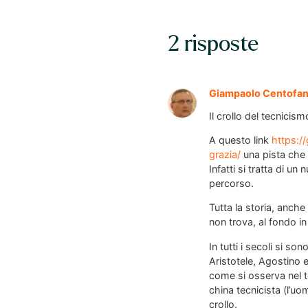
2 risposte
Giampaolo Centofan
Il crollo del tecnicis
A questo link
https:/
grazia/
una pista che 
Infatti si tratta di u
percorso.
Tutta la storia, anche d
non trova, al fondo i
In tutti i secoli si son
Aristotele, Agostino
come si osserva nel t
china tecnicista (l’u
crollo.