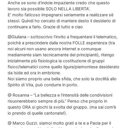
Anche se sono d’indole impaziente credo che questo
lavoro sia possibile SOLO NELLA LIBERTA’.
E’ molto faticoso impegnarsi seriamente a realizzare sè
stessi. Quindi ho cercato di mantere desto il desiderio di
continuare a farlo. Grazie di tutto e ciao
@Giuliana – sottoscrivo l’invito a frequentare il telematico,
poichè a prescindere dalla nostra FOLLE esperienza (tra
noi alcuni non usano ancora internet e comunque
mediamente siam tecnicamente dei principianti), ritengo
inizialmente più fisiologica la costituzione di gruppi
fisico/telematici come quello ligure/piemontese desiderato
da Iside ed ora in embrione.
Noi siamo proprio una bella sfida, che solo la docilità allo
Spirito di Vita, può condurre in porto.
@ Rosanna – “La bellezza e l’intensità delle condivisioni
risuonerebbero sempre di più.” Penso che proprio in
questo ORA si giochi la svolta del gruppo. (ma sai com’è
io prendo di quelle cantonate!).
@ Marco Guzzi. siamoi molto grati a te e a Paola per il