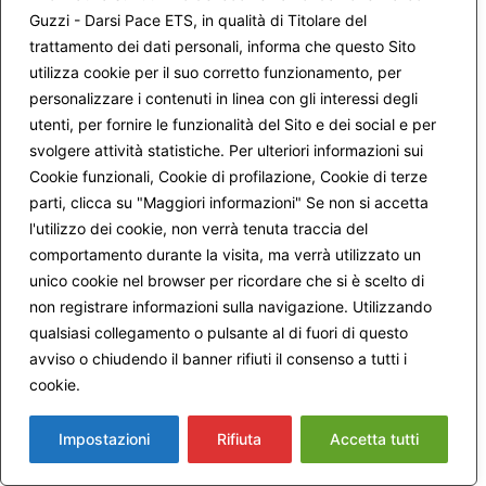
Cara Rosella, effettivamente la condivisione personale
Guzzi - Darsi Pace ETS, in qualità di Titolare del
degli esercizi di autoconoscimento è la parte più delicata
trattamento dei dati personali, informa che questo Sito
del lavoro.
I Formatori, per questo, si limitano ad aiutare il praticante a
utilizza cookie per il suo corretto funzionamento, per
eseguire correttamente l’esercizio, così come è indicato
personalizzare i contenuti in linea con gli interessi degli
nel Manuale.
utenti, per fornire le funzionalità del Sito e dei social e per
Pochi o nessun commento, pochissime interpretazioni:
svolgere attività statistiche. Per ulteriori informazioni sui
solo seguire l’esercizio punto per punto in un ascolto
Cookie funzionali, Cookie di profilazione, Cookie di terze
empatico, che aiuti ad ascoltarsi e ad esprimersi, senza
parti, clicca su "Maggiori informazioni" Se non si accetta
divagare, senza uscire dal tracciato, senza pretendere di
l'utilizzo dei cookie, non verrà tenuta traccia del
risolvere tutto e subito, etc….
Ci vuole in questo ambito grande disciplina da parte di chi
comportamento durante la visita, ma verrà utilizzato un
guidi il lavoro e di tutti i partecipanti, perché una parola
unico cookie nel browser per ricordare che si è scelto di
detta male può fare molto male.
non registrare informazioni sulla navigazione. Utilizzando
In tal senso, in futuro sarebbe molto opportuno che una o
qualsiasi collegamento o pulsante al di fuori di questo
due persone, che accomoagnano un Gruppo, seguisse il
avviso o chiudendo il banner rifiuti il consenso a tutti i
Corso per Formatori.
cookie.
Maggiori informazioni
Voi intanto sperimentate con questo spirito umile e sereno,
che vi guida. Lo Spirito infatti si dona, come sapete, a
chiunque lo invochi con docilità infantile e fiducia.
Impostazioni
Rifiuta
Accetta tutti
Un abbraccio. Marco