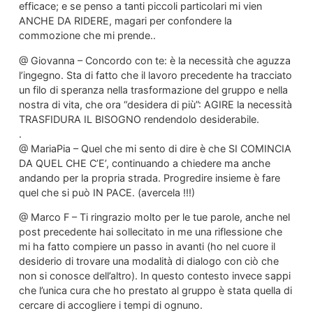
efficace; e se penso a tanti piccoli particolari mi vien
ANCHE DA RIDERE, magari per confondere la
commozione che mi prende..
@ Giovanna – Concordo con te: è la necessità che aguzza
l’ingegno. Sta di fatto che il lavoro precedente ha tracciato
un filo di speranza nella trasformazione del gruppo e nella
nostra di vita, che ora “desidera di più”: AGIRE la necessità
TRASFIDURA IL BISOGNO rendendolo desiderabile.
.
@ MariaPia – Quel che mi sento di dire è che SI COMINCIA
DA QUEL CHE C’E’, continuando a chiedere ma anche
andando per la propria strada. Progredire insieme è fare
quel che si può IN PACE. (avercela !!!)
@ Marco F – Ti ringrazio molto per le tue parole, anche nel
post precedente hai sollecitato in me una riflessione che
mi ha fatto compiere un passo in avanti (ho nel cuore il
desiderio di trovare una modalità di dialogo con ciò che
non si conosce dell’altro). In questo contesto invece sappi
che l’unica cura che ho prestato al gruppo è stata quella di
cercare di accogliere i tempi di ognuno.