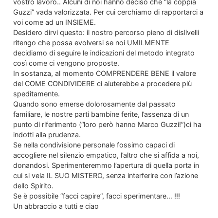
vostro lavoro.. Alcuni di noi hanno deciso che “la coppia
Guzzi” vada valorizzata. Per cui cerchiamo di rapportarci a
voi come ad un INSIEME.
Desidero dirvi questo: il nostro percorso pieno di dislivelli
ritengo che possa evolversi se noi UMILMENTE
decidiamo di seguire le indicazioni del metodo integrato
così come ci vengono proposte.
In sostanza, al momento COMPRENDERE BENE il valore
del COME CONDIVIDERE ci aiuterebbe a procedere più
speditamente.
Quando sono emerse dolorosamente dal passato
familiare, le nostre parti bambine ferite, l’assenza di un
punto di riferimento (“loro però hanno Marco Guzzi!”)ci ha
indotti alla prudenza.
Se nella condivisione personale fossimo capaci di
accogliere nel silenzio empatico, l’altro che si affida a noi,
donandosi. Sperimenteremmo l’apertura di quella porta in
cui si vela IL SUO MISTERO, senza interferire con l’azione
dello Spirito.
Se è possibile “facci capire”, facci sperimentare… !!!
Un abbraccio a tutti e ciao