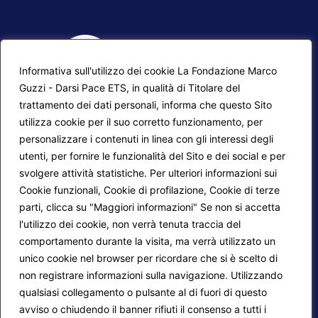
Informativa sull'utilizzo dei cookie La Fondazione Marco
Guzzi - Darsi Pace ETS, in qualità di Titolare del
trattamento dei dati personali, informa che questo Sito
utilizza cookie per il suo corretto funzionamento, per
F.A.Q.
Contatti
personalizzare i contenuti in linea con gli interessi degli
utenti, per fornire le funzionalità del Sito e dei social e per
Mappa del sito
Calendario corsi
svolgere attività statistiche. Per ulteriori informazioni sui
Progetti Darsi Pace
Privacy Policy
Cookie funzionali, Cookie di profilazione, Cookie di terze
parti, clicca su "Maggiori informazioni" Se non si accetta
Login redattori
Cookie Policy
l'utilizzo dei cookie, non verrà tenuta traccia del
comportamento durante la visita, ma verrà utilizzato un
unico cookie nel browser per ricordare che si è scelto di
Seguici su:
non registrare informazioni sulla navigazione. Utilizzando
qualsiasi collegamento o pulsante al di fuori di questo
avviso o chiudendo il banner rifiuti il consenso a tutti i